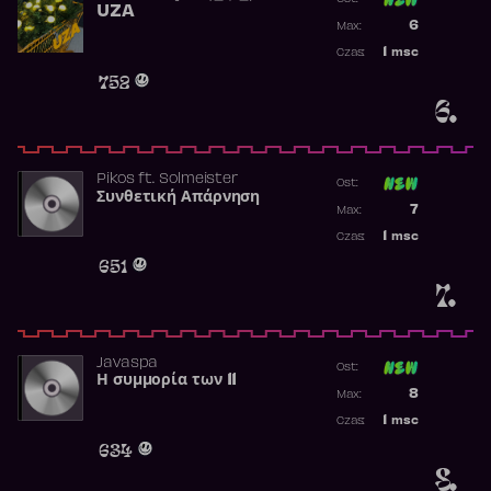
UZA
Poprzednia p
6
Max:
Najwyższa p
1
msc
Czas:
Obecność w 
752
6.
Pikos
ft.
Solmeister
Ost:
Συνθετική Απάρνηση
Poprzednia p
7
Max:
Najwyższa p
1
msc
Czas:
Obecność w 
651
7.
Javaspa
Ost:
Η συμμορία των 11
Poprzednia p
8
Max:
Najwyższa p
1
msc
Czas:
Obecność w 
634
8.