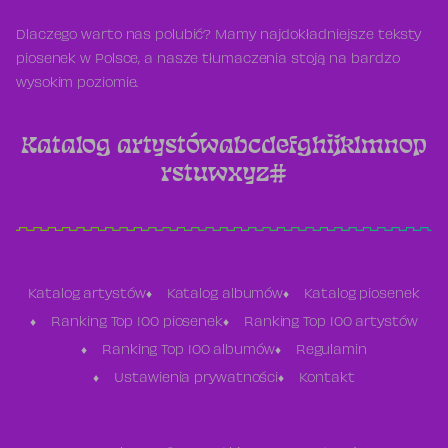
Dlaczego warto nas polubić? Mamy najdokładniejsze teksty
piosenek w Polsce, a nasze tłumaczenia stoją na bardzo
wysokim poziomie.
Katalog artystów
a
b
c
d
e
f
g
h
i
j
k
l
m
n
o
p
r
s
t
u
w
x
y
z
#
Katalog artystów
Katalog albumów
Katalog piosenek
Ranking Top 100 piosenek
Ranking Top 100 artystów
Ranking Top 100 albumów
Regulamin
Ustawienia prywatności
Kontakt