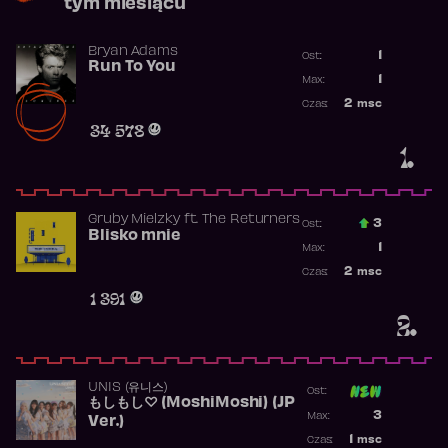
tym miesiącu
Bryan Adams
1
Ost.:
Run To You
Poprzednia p
1
Max:
Najwyższa po
2
msc
Czas:
Obecność w r
34 578
1.
Gruby Mielzky
ft.
The Returners
3
Ost.:
Blisko mnie
Poprzednia p
1
Max:
Najwyższa po
2
msc
Czas:
Obecność w r
1 391
2.
UNIS (유니스)
Ost:
もしもし♡ (MoshiMoshi) (JP
Poprzednia p
3
Max:
Ver.)
Najwyższa p
1
msc
Czas: