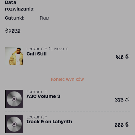
Data
rozwiązania:
Gatunki:
Rap
373
Locksmith
ft.
Nova K
Cali Still
415
Koniec wyników
Locksmith
A3C Volume 3
373
Locksmith
track 9 on Labyrith
353