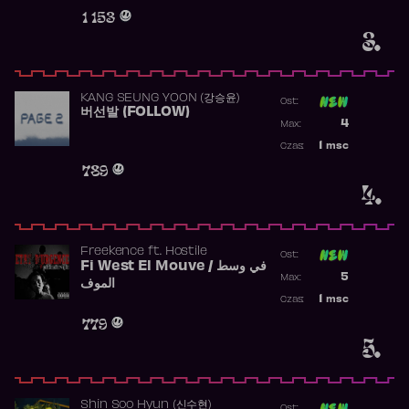
Obecność w 
1 153
3.
KANG SEUNG YOON (강승윤)
Ost:
버선발 (FOLLOW)
Poprzednia p
4
Max:
Najwyższa p
1
msc
Czas:
Obecność w 
789
4.
Freekence
ft.
Hostile
Ost:
Fi West El Mouve / في وسط
Poprzednia p
5
Max:
الموف
Najwyższa p
1
msc
Czas:
Obecność w 
779
5.
Shin Soo Hyun (신수현)
Ost: