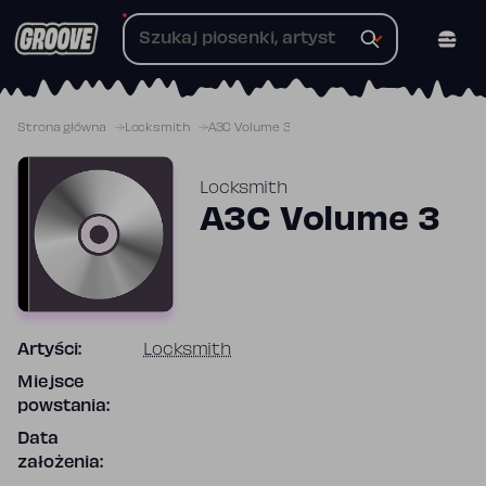
Przejdź
do
treści
Strona główna
Locksmith
A3C Volume 3
Locksmith
A3C Volume 3
Artyści:
Locksmith
Miejsce
powstania:
Data
założenia: