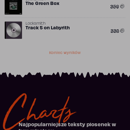
The Green Box
356
Locksmith
Track 5 on Labyrith
339
Koniec wyników
Charts
Najpopularniejsze teksty piosenek w