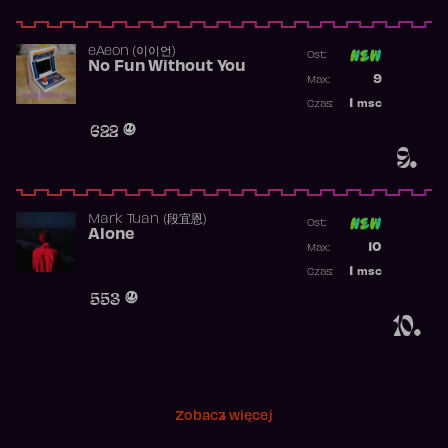
​eAeon (이이언)
Ost:
No Fun Without You
Poprzednia p
9
Max:
Najwyższa p
1
msc
Czas:
Obecność w 
622
9.
Mark Tuan (段宜恩)
Ost:
Alone
Poprzednia p
10
Max:
Najwyższa p
1
msc
Czas:
Obecność w 
553
10.
Zobacz więcej