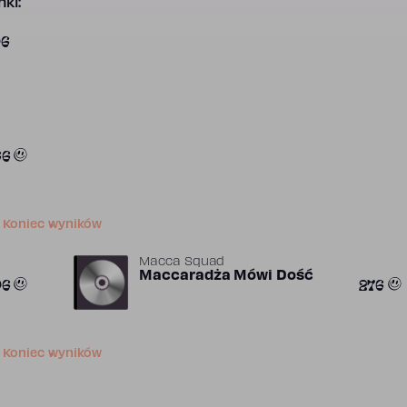
ki:
06
66
Koniec wyników
Macca Squad
Maccaradża Mówi Dość
06
276
Koniec wyników