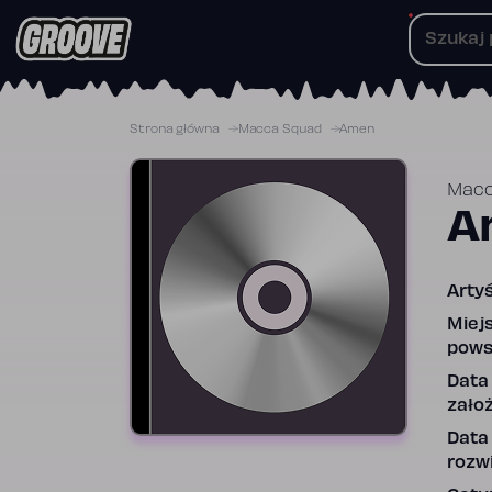
Przejdź
do
treści
Strona główna
Macca Squad
Amen
Macc
A
Artyś
Miej
pows
Data
założ
Data
rozwi