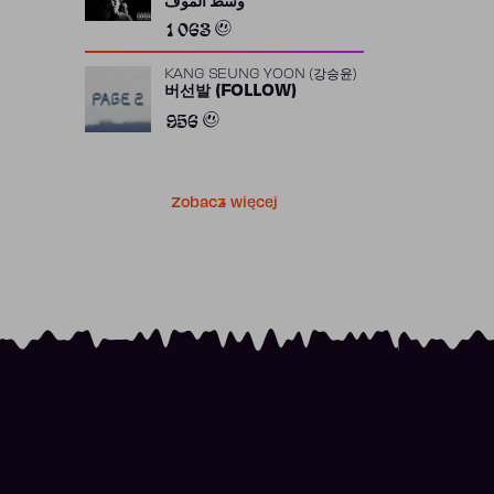
وسط الموف
1 063
KANG SEUNG YOON (강승윤)
버선발 (FOLLOW)
956
Zobacz więcej