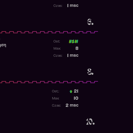
Najwyższa pozycja
1
msc
Czas:
Obecność w rankingu
6.
r
Ost:
ηση
Poprzednia pozycja
8
Max:
Najwyższa pozycja
1
msc
Czas:
Obecność w rankingu
8.
21
Ost.:
Poprzednia pozycja
10
Max:
Najwyższa pozycja
2
msc
Czas:
Obecność w rankingu
10.