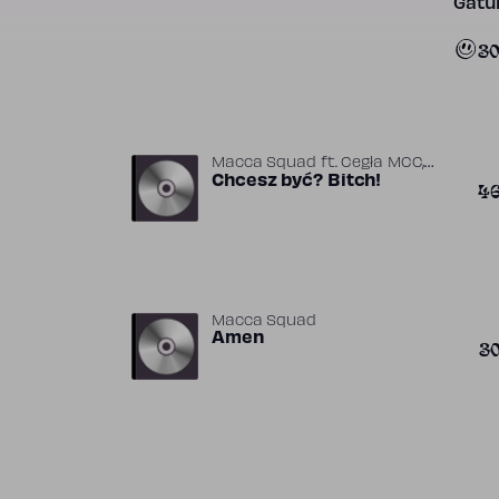
Gatun
3
,
Macca Squad
ft.
Cegła MCC
,
Kaizer MCC
Chcesz być? Bitch!
Mr. Polska
4
Macca Squad
Amen
3