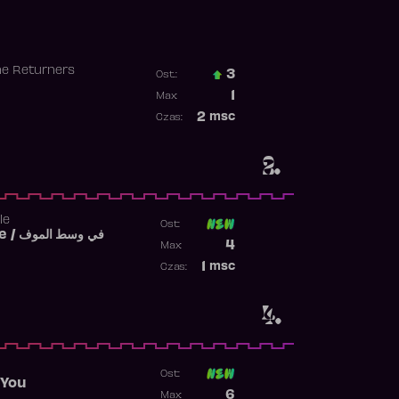
he Returners
3
Ost.:
Poprzednia pozycja
1
Max:
Najwyższa pozycja
2
msc
Czas:
Obecność w rankingu
2.
le
Ost:
Fi West El Mouve / في وسط الموف
Poprzednia pozycja
4
Max:
Najwyższa pozycja
1
msc
Czas:
Obecność w rankingu
4.
Ost:
 You
Poprzednia pozycja
6
Max: