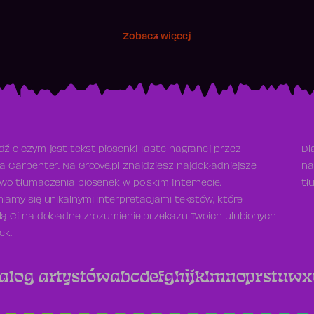
Zobacz więcej
ź o czym jest tekst piosenki Taste nagranej przez
Dl
a Carpenter. Na Groove.pl znajdziesz najdokładniejsze
na
wo tłumaczenia piosenek w polskim Internecie.
tł
iamy się unikalnymi interpretacjami tekstów, które
ą Ci na dokładne zrozumienie przekazu Twoich ulubionych
ek.
alog artystów
a
b
c
d
e
f
g
h
i
j
k
l
m
n
o
p
r
s
t
u
w
x