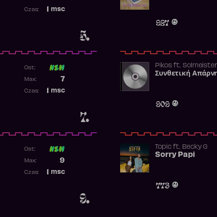
Najwyższa pozycja
1
msc
Czas:
Obecność w rankingu
927
5.
Pikos
ft.
Solmeiste
Ost:
Συνθετική Απάρν
Poprzednia pozycja
7
Max:
Najwyższa pozycja
1
msc
Czas:
Obecność w rankingu
909
7.
Topic
ft.
Becky G
Ost:
Sorry Papi
Poprzednia pozycja
9
Max:
Najwyższa pozycja
1
msc
Czas:
Obecność w rankingu
773
9.