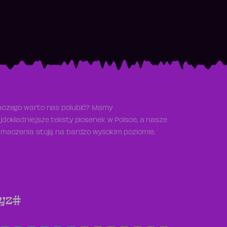
aczego warto nas polubić? Mamy
jdokładniejsze teksty piosenek w Polsce, a nasze
umaczenia stoją na bardzo wysokim poziomie.
y
z
#