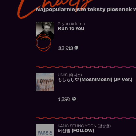
Najpopularniejsze teksty piosenek 
Bryan Adams
Run To You
35 913
UNIS (유니스)
もしもし♡ (MoshiMoshi) (JP Ver.)
1 524
KANG SEUNG YOON (강승윤)
버선발 (FOLLOW)