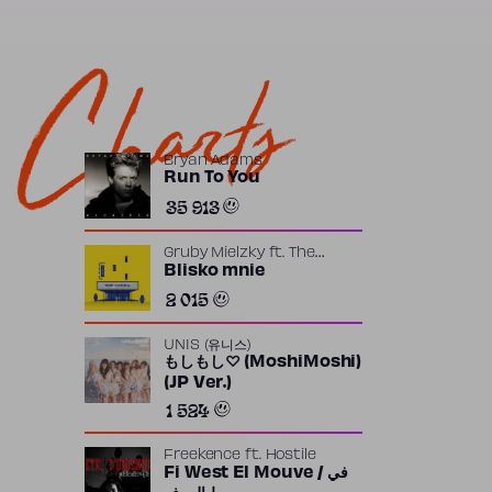
Charts
Bryan Adams
Run To You
35 913
Gruby Mielzky
ft.
The
Returners
Blisko mnie
2 015
UNIS (유니스)
もしもし♡ (MoshiMoshi)
(JP Ver.)
1 524
Freekence
ft.
Hostile
Fi West El Mouve / في