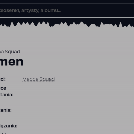
a Squad
men
ci:
Macca Squad
sce
tania:
enia:
ązania: