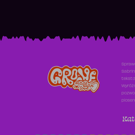
Sprawd
Sabrin
teksto
Wyróżn
pozwol
piosen
Kat