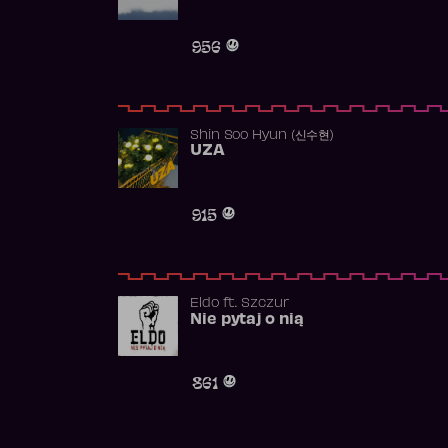
956
Shin Soo Hyun (신수현)
UZA
915
Eldo
ft.
Szczur
Nie pytaj o nią
861