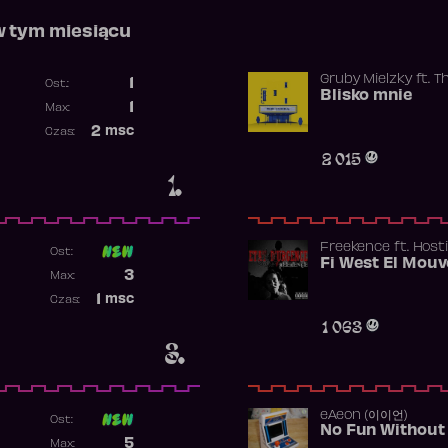
w tym miesiącu
Gruby Mielzky
ft.
T
1
Ost.:
Blisko mnie
Poprzednia pozycja
1
Max:
Najwyższa pozycja
2
msc
Czas:
Obecność w rankingu
2 015
1.
Freekence
ft.
Hosti
Ost:
Poprzednia pozycja
3
Max:
Najwyższa pozycja
1
msc
Czas:
Obecność w rankingu
1 063
3.
​eAeon (이이언)
Ost:
No Fun Without
Poprzednia pozycja
5
Max: