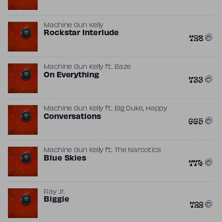
Machine Gun Kelly
Rockstar Interlude
728
Machine Gun Kelly
ft.
Baze
On Everything
733
,
Machine Gun Kelly
ft.
Big Duke
Happy
Conversations
665
Machine Gun Kelly
ft.
The Narcotics
Blue Skies
774
Ray Jr.
Biggie
722