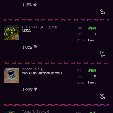
Obecność w 
1 184
6.
Shin Soo Hyun (신수현)
Ost:
UZA
Poprzednia p
7
Max:
Najwyższa p
1
msc
Czas:
Obecność w 
1 072
7.
​eAeon (이이언)
Ost:
No Fun Without You
Poprzednia p
8
Max:
Najwyższa p
1
msc
Czas:
Obecność w 
1 057
8.
Topic
ft.
Becky G