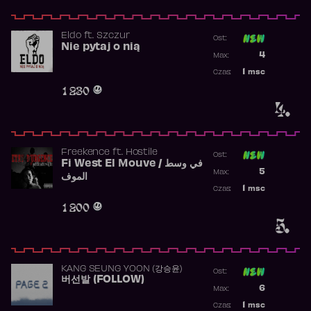
Eldo
ft.
Szczur
Ost:
Nie pytaj o nią
Poprzednia p
4
Max:
Najwyższa p
1
msc
Czas:
Obecność w 
1 230
4.
Freekence
ft.
Hostile
Ost:
Fi West El Mouve / في وسط
Poprzednia p
5
Max:
الموف
Najwyższa p
1
msc
Czas:
Obecność w 
1 200
5.
KANG SEUNG YOON (강승윤)
Ost:
버선발 (FOLLOW)
Poprzednia p
6
Max:
Najwyższa p
1
msc
Czas: