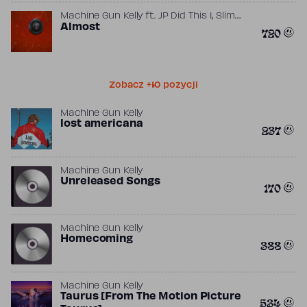
,
Machine Gun Kelly
ft.
JP Did This 1
Slim
Gudz
Almost
720
Zobacz +10 pozycji
Machine Gun Kelly
lost americana
237
Machine Gun Kelly
Unreleased Songs
170
Machine Gun Kelly
Homecoming
388
Machine Gun Kelly
Taurus [From The Motion Picture
534