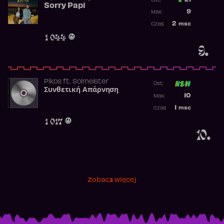
21
Ost.:
Sorry Papi
Poprzednia p
9
Max:
Najwyższa po
2
msc
Czas:
Obecność w r
1 044
9.
Pikos
ft.
Solmeister
Ost:
Συνθετική Απάρνηση
Poprzednia p
10
Max:
Najwyższa p
1
msc
Czas:
Obecność w 
1 017
10.
Zobacz więcej