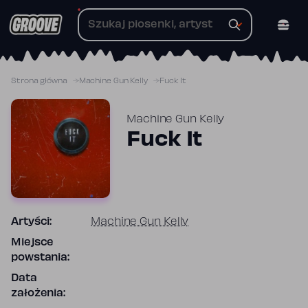
Przejdź
do
treści
Strona główna
Machine Gun Kelly
Fuck It
Machine Gun Kelly
Fuck It
Artyści:
Machine Gun Kelly
Miejsce
powstania:
Data
założenia: