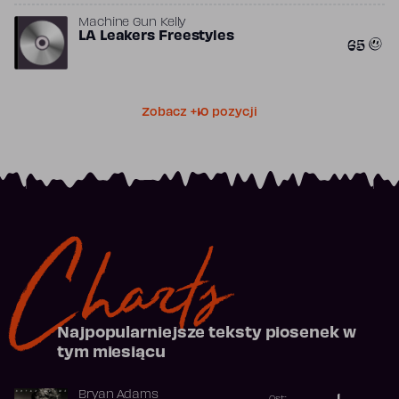
Machine Gun Kelly
LA Leakers Freestyles
65
Zobacz +10 pozycji
Charts
Najpopularniejsze teksty piosenek w
tym miesiącu
Bryan Adams