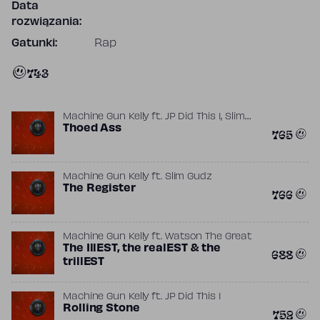
Data
rozwiązania:
Gatunki:
Rap
743
,
Machine Gun Kelly
ft.
JP Did This 1
Slim
Gudz
Thoed Ass
765
Machine Gun Kelly
ft.
Slim Gudz
The Register
766
Machine Gun Kelly
ft.
Watson The Great
The IllEST, the realEST & the
688
trillEST
Machine Gun Kelly
ft.
JP Did This 1
Rolling Stone
752