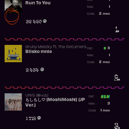
1
Ost.:
Run To You
Poprzednia p
1
Max:
Najwyższa po
2
msc
Czas:
Obecność w r
36 460
1.
Gruby Mielzky
ft.
The Returners
3
Ost.:
Blisko mnie
Poprzednia p
1
Max:
Najwyższa po
2
msc
Czas:
Obecność w r
2 434
2.
UNIS (유니스)
Ost:
もしもし♡ (MoshiMoshi) (JP
Poprzednia p
3
Max:
Ver.)
Najwyższa p
1
msc
Czas:
Obecność w 
1 712
3.