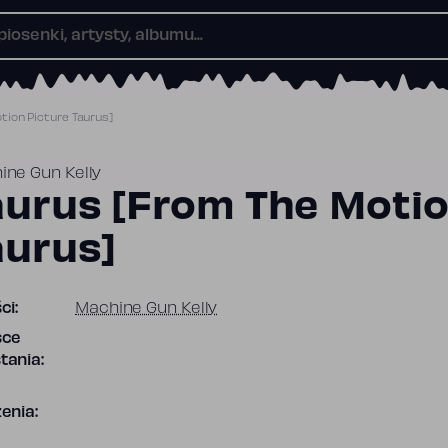
tion Picture Taurus]
ine Gun Kelly
aurus [From The Motio
aurus]
ci:
Machine Gun Kelly
sce
tania:
enia: