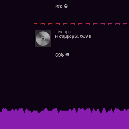
821
Javaspa
Η συμμορία των 11
694