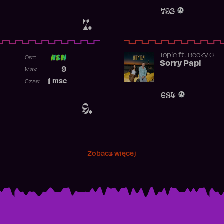
Obecność w rankingu
793
7.
Topic
ft.
Becky G
Ost:
Sorry Papi
Poprzednia pozycja
9
Max:
Najwyższa pozycja
1
msc
Czas:
Obecność w rankingu
624
9.
Zobacz więcej