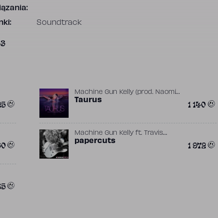
ązania:
ki:
Soundtrack
33
Machine Gun Kelly
(prod.
Naomi
Wild
Taurus
)
25
1 140
Machine Gun Kelly
ft.
Travis
Barker
papercuts
30
1 972
85