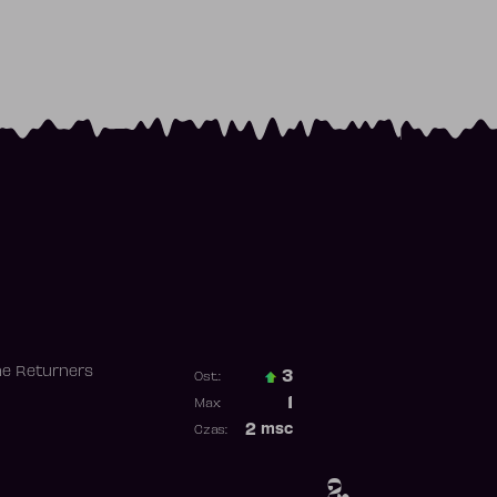
he Returners
3
Ost.:
Poprzednia pozycja
1
Max:
Najwyższa pozycja
2
msc
Czas:
Obecność w rankingu
2.