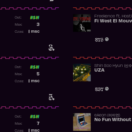
Freekence
ft.
Hosti
Ost:
Poprzednia pozycja
3
Max:
Najwyższa pozycja
1
msc
Czas:
Obecność w rankingu
875
3.
Shin Soo Hyun (신
Ost:
UZA
Poprzednia pozycja
5
Max:
Najwyższa pozycja
1
msc
Czas:
Obecność w rankingu
837
5.
​eAeon (이이언)
Ost:
No Fun Without
Poprzednia pozycja
7
Max:
Najwyższa pozycja
1
msc
Czas: