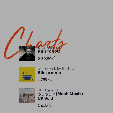
Charts
Bryan Adams
Run To You
35 830
Gruby Mielzky
ft.
The
Returners
Blisko mnie
1 727
UNIS (유니스)
もしもし♡ (MoshiMoshi)
(JP Ver.)
1 293