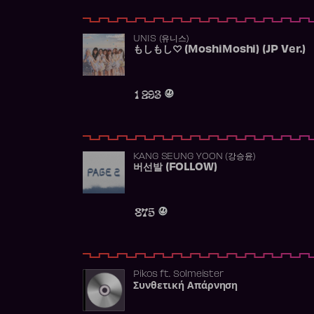
UNIS (유니스)
もしもし♡ (MoshiMoshi) (JP Ver.)
1 293
KANG SEUNG YOON (강승윤)
버선발 (FOLLOW)
875
Pikos
ft.
Solmeister
Συνθετική Απάρνηση