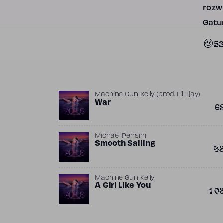
rozwi
Gatun
5
Machine Gun Kelly
(prod.
Lil Tjay
)
War
6
Michael Pensini
Smooth Sailing
4
Machine Gun Kelly
A Girl Like You
1 0