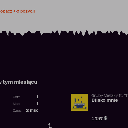
obacz +10 pozycji
w tym miesiącu
Gruby Mielzky
ft.
T
1
Ost.:
Blisko mnie
Poprzednia pozycja
1
Max:
Najwyższa pozycja
2
msc
Czas:
Obecność w rankingu
1 727
1.