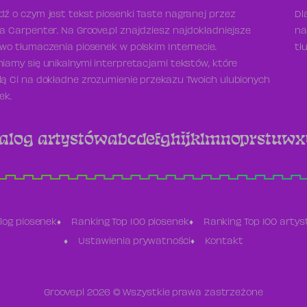
ź o czym jest tekst piosenki Taste nagranej przez
Dl
a Carpenter. Na Groove.pl znajdziesz najdokładniejsze
na
wo tłumaczenia piosenek w polskim Internecie.
tł
iamy się unikalnymi interpretacjami tekstów, które
ą Ci na dokładne zrozumienie przekazu Twoich ulubionych
ek.
alog artystów
a
b
c
d
e
f
g
h
i
j
k
l
m
n
o
p
r
s
t
u
w
x
log piosenek
Ranking Top 100 piosenek
Ranking Top 100 arty
Ustawienia prywatności
Kontakt
Groove.pl 2026 © Wszystkie prawa zastrzeżone