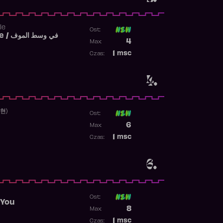
le
Ost:
Fi West El Mouve / في وسط الموف
Poprzednia pozycja
4
Max:
Najwyższa pozycja
1
msc
Czas:
Obecność w rankingu
4.
수현)
Ost:
Poprzednia pozycja
6
Max:
Najwyższa pozycja
1
msc
Czas:
Obecność w rankingu
6.
Ost:
 You
Poprzednia pozycja
8
Max:
Najwyższa pozycja
1
msc
Czas: