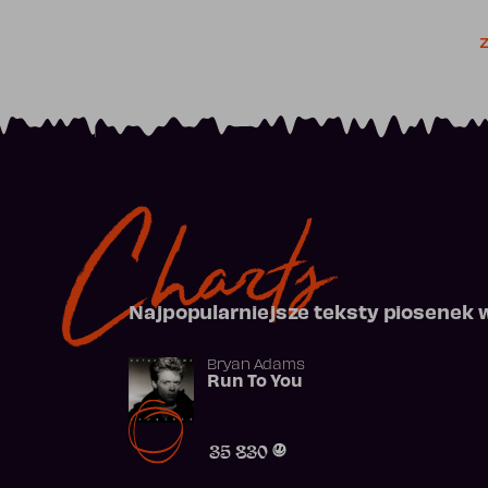
Z
Charts
Najpopularniejsze teksty piosenek 
Bryan Adams
Run To You
35 830