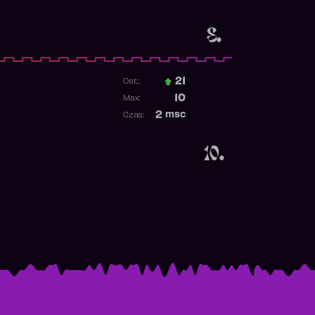
Obecność w rankingu
8.
21
Ost.:
Poprzednia pozycja
10
Max:
Najwyższa pozycja
2
msc
Czas:
Obecność w rankingu
10.