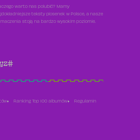
aczego warto nas polubić? Mamy
jdokładniejsze teksty piosenek w Polsce, a nasze
umaczenia stoją na bardzo wysokim poziomie.
y
z
#
stów
Ranking Top 100 albumów
Regulamin