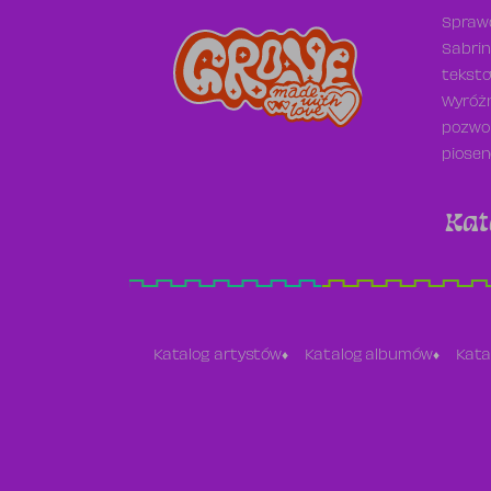
Sprawd
Sabrin
teksto
Wyróżn
pozwol
piosen
Kat
Katalog artystów
Katalog albumów
Kata