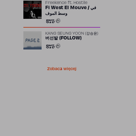
Freekence
ft.
Hostile
Fi West El Mouve / في
وسط الموف
875
KANG SEUNG YOON (강승윤)
버선발 (FOLLOW)
875
Zobacz więcej