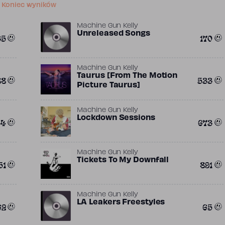
Koniec wyników
Machine Gun Kelly
Unreleased Songs
35
170
Machine Gun Kelly
Taurus [From The Motion
88
533
Picture Taurus]
Machine Gun Kelly
Lockdown Sessions
34
673
Machine Gun Kelly
Tickets To My Downfall
51
891
Machine Gun Kelly
LA Leakers Freestyles
62
65