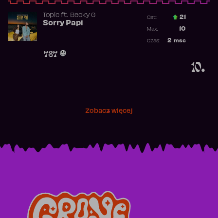
Topic
ft.
Becky G
21
Ost.:
Sorry Papi
Poprzednia p
10
Max:
Najwyższa po
2
msc
Czas:
Obecność w r
787
10.
Zobacz więcej