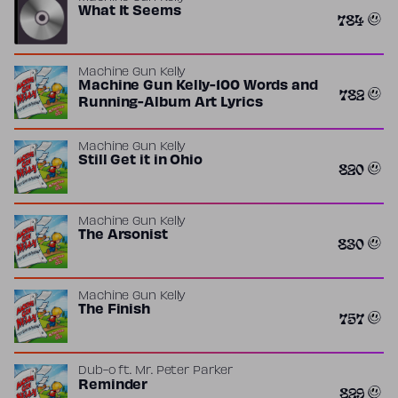
What It Seems
784
Machine Gun Kelly
Machine Gun Kelly-100 Words and
782
Running-Album Art Lyrics
Machine Gun Kelly
Still Get it in Ohio
820
Machine Gun Kelly
The Arsonist
830
Machine Gun Kelly
The Finish
757
Dub-o
ft.
Mr. Peter Parker
Reminder
829