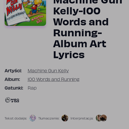
Machine Gun
Kelly-100
Words and
Running-
Album Art
Lyrics
Artyści:
Machine Gun Kelly
Album:
100 Words and Running
Gatunki:
Rap
782
Tekst dodał/a:
Tłumaczenie:
Interpretacja: