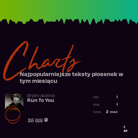
Charts
Najpopularniejsze teksty piosenek w
tym miesiącu
Bryan Adams
1
Ost.:
Run To You
Poprzednia p
1
Max:
Najwyższa po
2
msc
Czas:
Obecność w r
35 916
1.