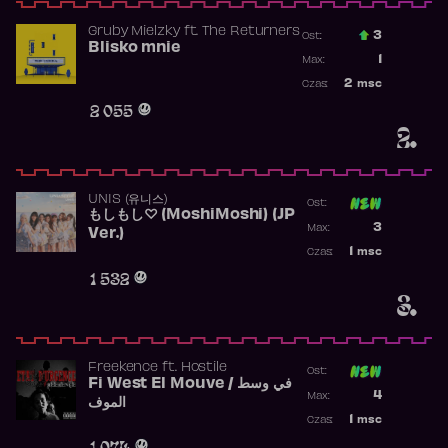
Gruby Mielzky
ft.
The Returners
3
Ost.:
Blisko mnie
Poprzednia p
1
Max:
Najwyższa po
2
msc
Czas:
Obecność w r
2 055
2.
UNIS (유니스)
Ost:
もしもし♡ (MoshiMoshi) (JP
Poprzednia p
3
Max:
Ver.)
Najwyższa p
1
msc
Czas:
Obecność w 
1 532
3.
Freekence
ft.
Hostile
Ost:
Fi West El Mouve / في وسط
Poprzednia p
4
Max:
الموف
Najwyższa p
1
msc
Czas:
Obecność w 
1 074