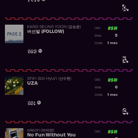
4.
KANG SEUNG YOON (강승윤)
Ost:
버선발 (FOLLOW)
Poprzednia p
5
Max:
Najwyższa p
1
msc
Czas:
Obecność w 
963
5.
Shin Soo Hyun (신수현)
Ost:
UZA
Poprzednia p
6
Max:
Najwyższa p
1
msc
Czas:
Obecność w 
951
6.
​eAeon (이이언)
Ost:
No Fun Without You
Poprzednia p