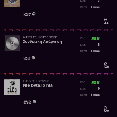
7
Max:
Najwyższa p
1
msc
Czas:
Obecność w 
937
7.
Pikos
ft.
Solmeister
Ost:
Συνθετική Απάρνηση
Poprzednia p
8
Max:
Najwyższa p
1
msc
Czas:
Obecność w 
914
8.
Eldo
ft.
Szczur
Ost:
Nie pytaj o nią
Poprzednia p
9
Max:
Najwyższa p
1
msc
Czas:
Obecność w 
874
9.