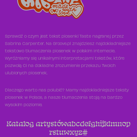
Sprawdź o czym jest tekst piosenki Taste nagranej przez
Sabrina Carpenter. Na Groove.pl znajdziesz najdokładniejsze
tekstowo tłumaczenia piosenek w polskim Internecie.
Wyróżniamy się unikalnymi interpretacjami tekstów, które
pozwolą Ci na dokładne zrozumienie przekazu Twoich
ulubionych piosenek.
Dlaczego warto nas polubić? Mamy najdokładniejsze teksty
piosenek w Polsce, a nasze tłumaczenia stoją na bardzo
wysokim poziomie.
Katalog artystów
a
b
c
d
e
f
g
h
i
j
k
l
m
n
o
p
r
s
t
u
w
x
y
z
#