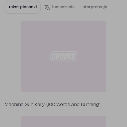
Tekst piosenki
Tłumaczenie
Interpretacja
Tekst piosenki
Machine Gun Kelly-„100 Words and Running”