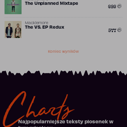
The Unplanned Mixtape
626
Macklemore
The VS. EP Redux
577
Koniec wyników
Charts
Najpopularniejsze teksty piosenek w