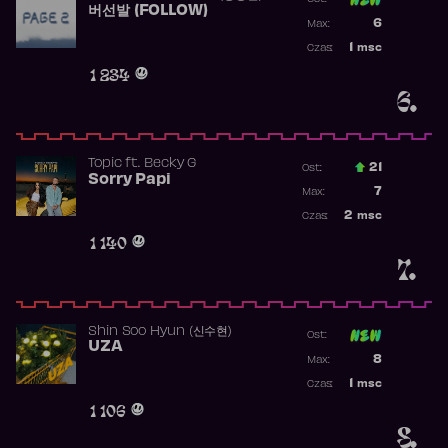
버선발 (FOLLOW)
Poprzednia p
6
Max:
Najwyższa p
1
msc
Czas:
Obecność w 
1 234
6.
Topic
ft.
Becky G
21
Ost.:
Sorry Papi
Poprzednia p
7
Max:
Najwyższa po
2
msc
Czas:
Obecność w r
1 140
7.
Shin Soo Hyun (신수현)
Ost:
UZA
Poprzednia p
8
Max:
Najwyższa p
1
msc
Czas:
Obecność w 
1 106
8.