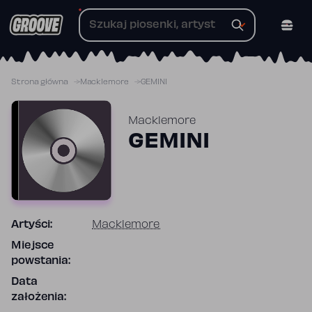
Przejdź
do
treści
Strona główna
Macklemore
GEMINI
Macklemore
GEMINI
Artyści:
Macklemore
Miejsce
powstania:
Data
założenia: