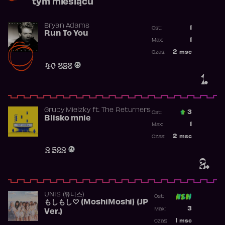
tym miesiącu
Bryan Adams
1
Ost.:
Run To You
Poprzednia p
1
Max:
Najwyższa po
2
msc
Czas:
Obecność w r
40 828
1.
Gruby Mielzky
ft.
The Returners
3
Ost.:
Blisko mnie
Poprzednia p
1
Max:
Najwyższa po
2
msc
Czas:
Obecność w r
2 592
2.
UNIS (유니스)
Ost:
もしもし♡ (MoshiMoshi) (JP
Poprzednia p
3
Max:
Ver.)
Najwyższa p
1
msc
Czas: