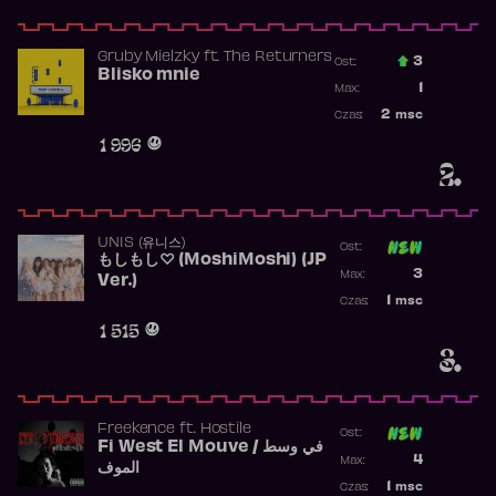
Gruby Mielzky
ft.
The Returners
3
Ost.:
Blisko mnie
Poprzednia p
1
Max:
Najwyższa po
2
msc
Czas:
Obecność w r
1 996
2.
UNIS (유니스)
Ost:
もしもし♡ (MoshiMoshi) (JP
Poprzednia p
3
Max:
Ver.)
Najwyższa p
1
msc
Czas:
Obecność w 
1 515
3.
Freekence
ft.
Hostile
Ost:
Fi West El Mouve / في وسط
Poprzednia p
4
Max:
الموف
Najwyższa p
1
msc
Czas: