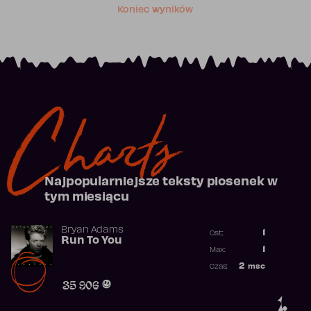
Koniec wyników
Charts
Najpopularniejsze teksty piosenek w
tym miesiącu
Bryan Adams
1
Ost.:
Run To You
Poprzednia p
1
Max:
Najwyższa po
2
msc
Czas:
Obecność w r
35 906
1.