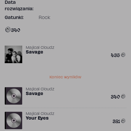
Data
rozwiązania:
Gatunki:
Rock
340
Majical Cloudz
Savage
435
Koniec wyników
Majical Cloudz
Savage
340
Majical Cloudz
Your Eyes
321