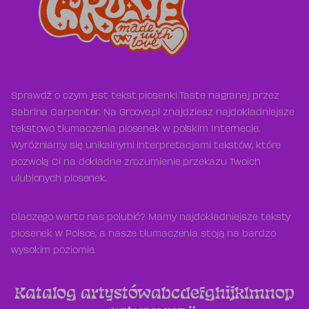
Sprawdź o czym jest tekst piosenki Taste nagranej przez
Sabrina Carpenter. Na Groove.pl znajdziesz najdokładniejsze
tekstowo tłumaczenia piosenek w polskim Internecie.
Wyróżniamy się unikalnymi interpretacjami tekstów, które
pozwolą Ci na dokładne zrozumienie przekazu Twoich
ulubionych piosenek.
Dlaczego warto nas polubić? Mamy najdokładniejsze teksty
piosenek w Polsce, a nasze tłumaczenia stoją na bardzo
wysokim poziomie.
Katalog artystów
a
b
c
d
e
f
g
h
i
j
k
l
m
n
o
p