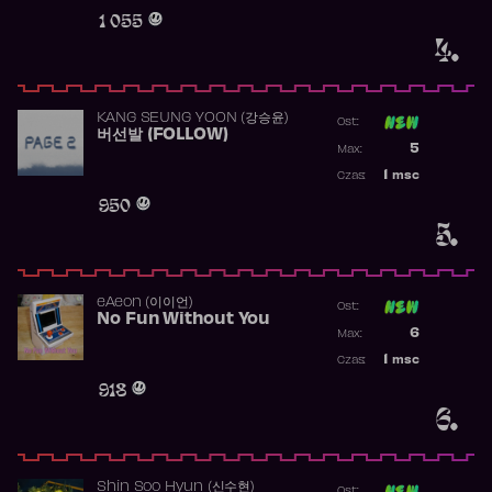
Obecność w 
1 055
4.
KANG SEUNG YOON (강승윤)
Ost:
버선발 (FOLLOW)
Poprzednia p
5
Max:
Najwyższa p
1
msc
Czas:
Obecność w 
950
5.
​eAeon (이이언)
Ost:
No Fun Without You
Poprzednia p
6
Max:
Najwyższa p
1
msc
Czas:
Obecność w 
918
6.
Shin Soo Hyun (신수현)
Ost: