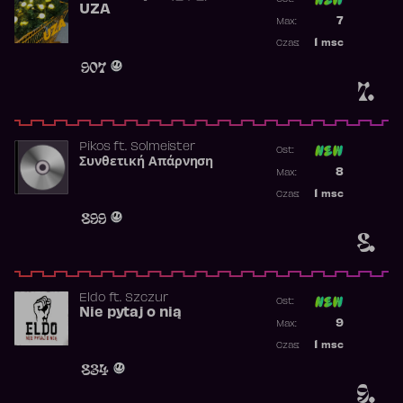
UZA
Poprzednia p
7
Max:
Najwyższa p
1
msc
Czas:
Obecność w 
907
7.
Pikos
ft.
Solmeister
Ost:
Συνθετική Απάρνηση
Poprzednia p
8
Max:
Najwyższa p
1
msc
Czas:
Obecność w 
899
8.
Eldo
ft.
Szczur
Ost:
Nie pytaj o nią
Poprzednia p
9
Max:
Najwyższa p
1
msc
Czas:
Obecność w 
834
9.