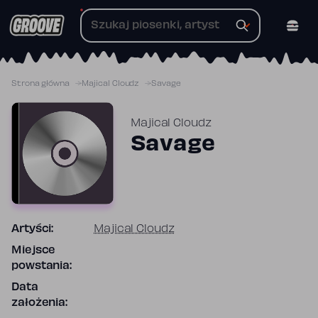
Przejdź
do
treści
Strona główna
Majical Cloudz
Savage
Majical Cloudz
Savage
Artyści:
Majical Cloudz
Miejsce
powstania:
Data
założenia: