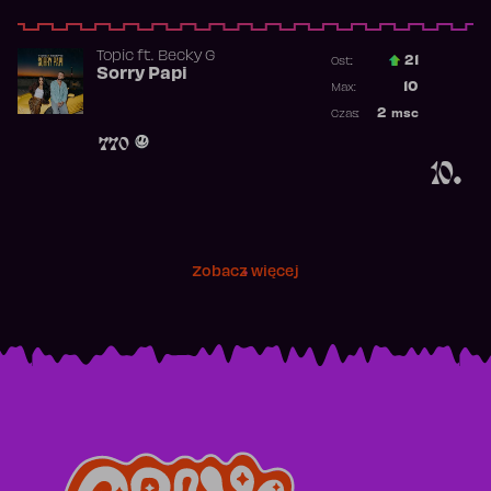
Topic
ft.
Becky G
21
Ost.:
Sorry Papi
Poprzednia p
10
Max:
Najwyższa po
2
msc
Czas:
Obecność w r
770
10.
Zobacz więcej