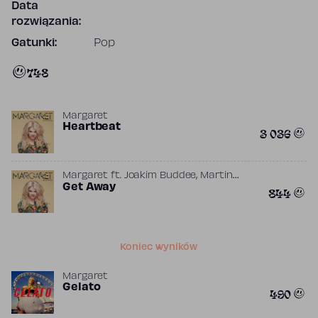
Data
rozwiązania:
Gatunki:
Pop
748
Margaret
Heartbeat
3 036
,
Margaret
ft.
Joakim Buddee
Martin
,
,
Eriksson
Get Away
Olga Czyżykiewicz
Thomas
844
Karlsson
Koniec wyników
Margaret
Gelato
490