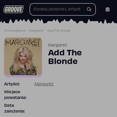
Przejdź
do
treści
Strona główna
Margaret
Add The Blonde
Margaret
Add The
Blonde
Artyści:
Margaret
Miejsce
powstania:
Data
założenia: