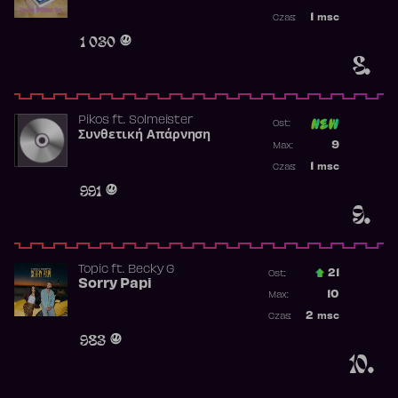
Najwyższa p
1
msc
Czas:
Obecność w 
1 030
8.
Pikos
ft.
Solmeister
Ost:
Συνθετική Απάρνηση
Poprzednia p
9
Max:
Najwyższa p
1
msc
Czas:
Obecność w 
991
9.
Topic
ft.
Becky G
21
Ost.:
Sorry Papi
Poprzednia p
10
Max:
Najwyższa po
2
msc
Czas:
Obecność w r
983
10.