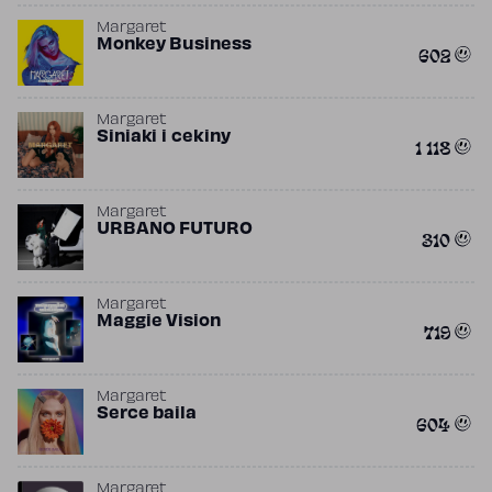
Margaret
Monkey Business
602
Margaret
Siniaki i cekiny
1 118
Margaret
URBANO FUTURO
310
Margaret
Maggie Vision
719
Margaret
Serce baila
604
Margaret