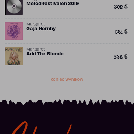
Melodifestivalen 2019
302
Margaret
Gaja Hornby
641
Margaret
Add The Blonde
748
Koniec wyników