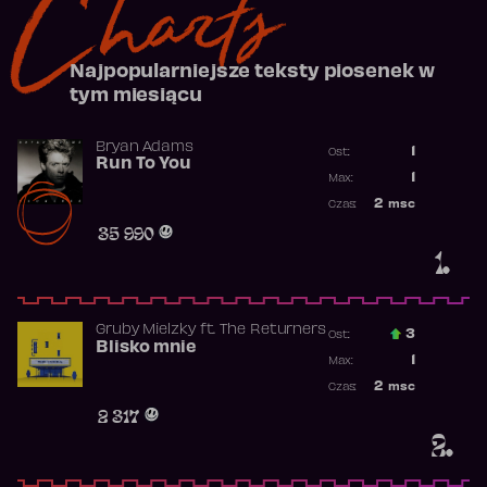
Charts
Najpopularniejsze teksty piosenek w
tym miesiącu
Bryan Adams
1
Ost.:
Run To You
Poprzednia p
1
Max:
Najwyższa po
2
msc
Czas:
Obecność w r
35 990
1.
Gruby Mielzky
ft.
The Returners
3
Ost.:
Blisko mnie
Poprzednia p
1
Max:
Najwyższa po
2
msc
Czas:
Obecność w r
2 317
2.