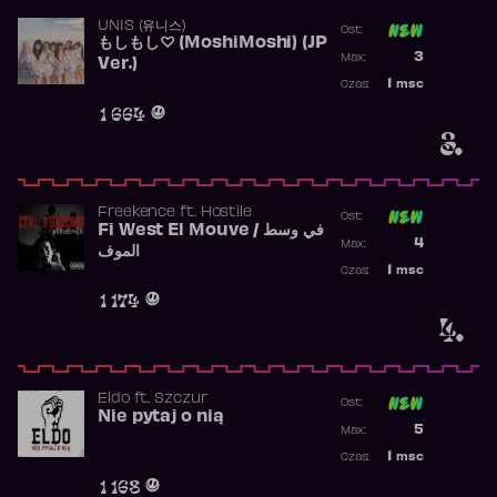
UNIS (유니스)
Ost:
もしもし♡ (MoshiMoshi) (JP
Poprzednia p
3
Max:
Ver.)
Najwyższa p
1
msc
Czas:
Obecność w 
1 664
3.
Freekence
ft.
Hostile
Ost:
Fi West El Mouve / في وسط
Poprzednia p
4
Max:
الموف
Najwyższa p
1
msc
Czas:
Obecność w 
1 174
4.
Eldo
ft.
Szczur
Ost:
Nie pytaj o nią
Poprzednia p
5
Max:
Najwyższa p
1
msc
Czas:
Obecność w 
1 168