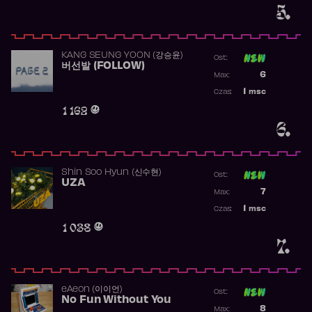
5.
KANG SEUNG YOON (강승윤)
Ost:
버선발 (FOLLOW)
Poprzednia p
6
Max:
Najwyższa p
1
msc
Czas:
Obecność w 
1 162
6.
Shin Soo Hyun (신수현)
Ost:
UZA
Poprzednia p
7
Max:
Najwyższa p
1
msc
Czas:
Obecność w 
1 038
7.
​eAeon (이이언)
Ost:
No Fun Without You
Poprzednia p
8
Max: