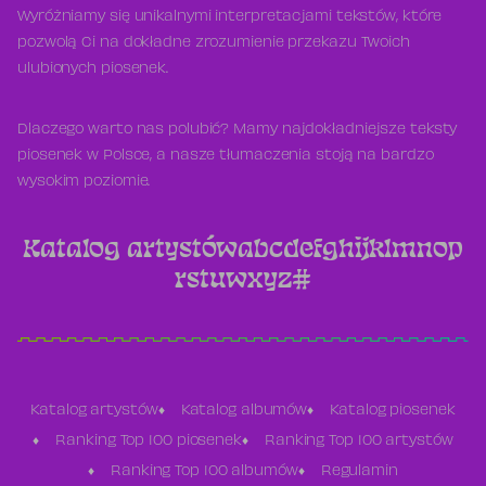
Wyróżniamy się unikalnymi interpretacjami tekstów, które
pozwolą Ci na dokładne zrozumienie przekazu Twoich
ulubionych piosenek.
Dlaczego warto nas polubić? Mamy najdokładniejsze teksty
piosenek w Polsce, a nasze tłumaczenia stoją na bardzo
wysokim poziomie.
Katalog artystów
a
b
c
d
e
f
g
h
i
j
k
l
m
n
o
p
r
s
t
u
w
x
y
z
#
Katalog artystów
Katalog albumów
Katalog piosenek
Ranking Top 100 piosenek
Ranking Top 100 artystów
Ranking Top 100 albumów
Regulamin