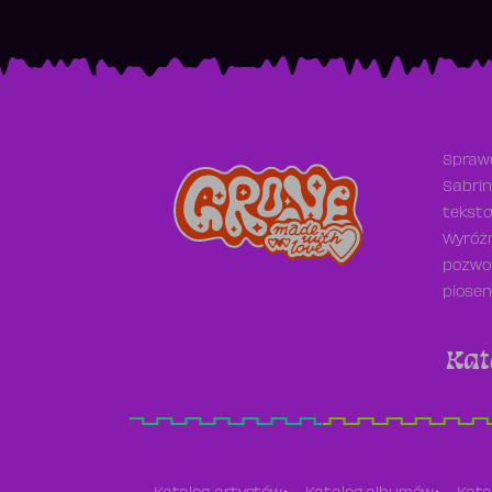
Sprawd
Sabrin
teksto
Wyróżn
pozwol
piosen
Kat