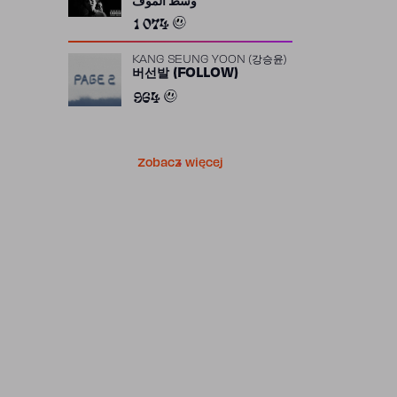
وسط الموف
1 074
KANG SEUNG YOON (강승윤)
버선발 (FOLLOW)
964
Zobacz więcej