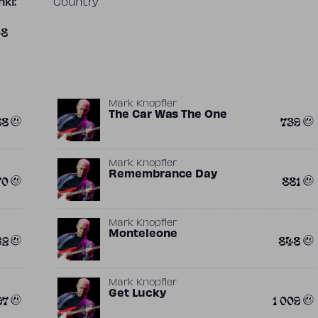
ki:
Country
58
Mark Knopfler
The Car Was The One
88
739
Mark Knopfler
Remembrance Day
70
881
Mark Knopfler
Monteleone
62
848
Mark Knopfler
Get Lucky
97
1 009