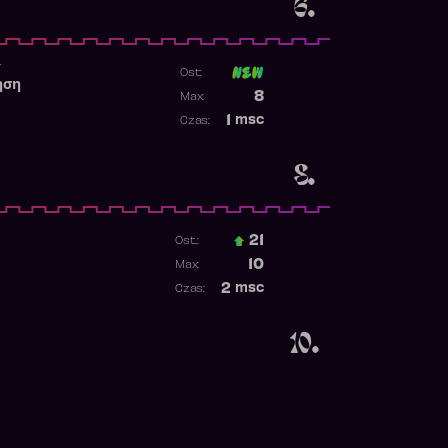
6.
r
Ost:
ηση
Poprzednia pozycja
8
Max:
Najwyższa pozycja
1
msc
Czas:
Obecność w rankingu
8.
21
Ost.:
Poprzednia pozycja
10
Max:
Najwyższa pozycja
2
msc
Czas:
Obecność w rankingu
10.