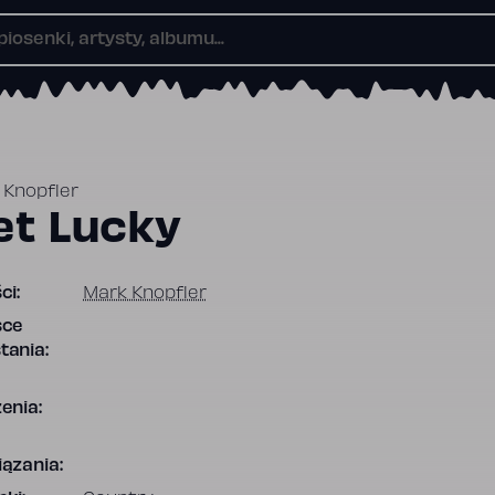
 Knopfler
et Lucky
ci:
Mark Knopfler
sce
tania:
enia:
ązania: