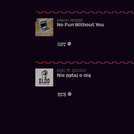
​eAeon (이이언)
No Fun Without You
937
Eldo
ft.
Szczur
Nie pytaj o nią
878