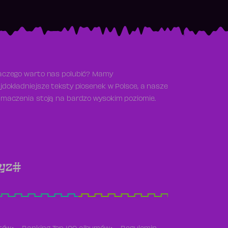
aczego warto nas polubić? Mamy
jdokładniejsze teksty piosenek w Polsce, a nasze
umaczenia stoją na bardzo wysokim poziomie.
y
z
#