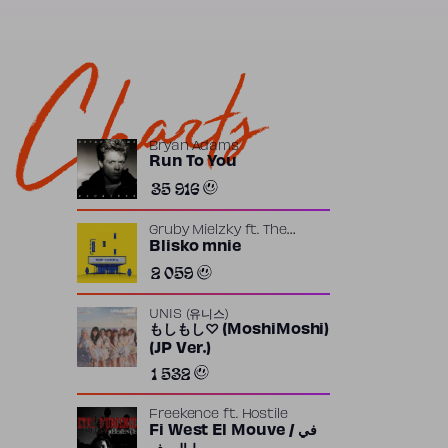
Charts
Bryan Adams
Run To You
35 916
Gruby Mielzky
ft.
The
Returners
Blisko mnie
2 059
UNIS (유니스)
もしもし♡ (MoshiMoshi)
(JP Ver.)
1 532
Freekence
ft.
Hostile
Fi West El Mouve / في