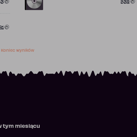
53
532
21
Koniec wyników
w tym miesiącu