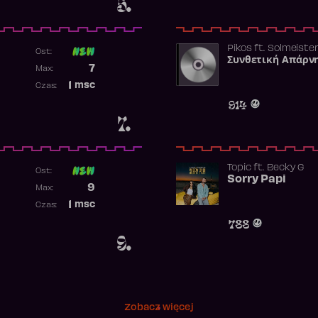
5.
Pikos
ft.
Solmeiste
Ost:
Συνθετική Απάρν
Poprzednia pozycja
7
Max:
Najwyższa pozycja
1
msc
Czas:
Obecność w rankingu
914
7.
Topic
ft.
Becky G
Ost:
Sorry Papi
Poprzednia pozycja
9
Max:
Najwyższa pozycja
1
msc
Czas:
Obecność w rankingu
788
9.
Zobacz więcej