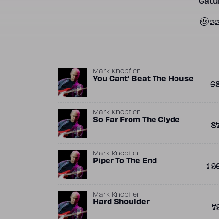
Gatun
5
Mark Knopfler
You Cant' Beat The House
6
Mark Knopfler
So Far From The Clyde
8
Mark Knopfler
Piper To The End
1 9
Mark Knopfler
Hard Shoulder
7