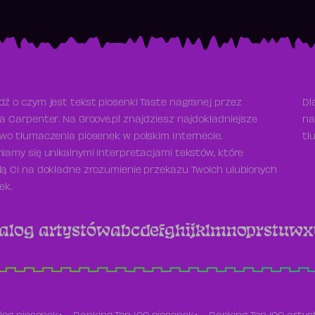
ź o czym jest tekst piosenki Taste nagranej przez
Dl
a Carpenter. Na Groove.pl znajdziesz najdokładniejsze
na
wo tłumaczenia piosenek w polskim Internecie.
tł
iamy się unikalnymi interpretacjami tekstów, które
ą Ci na dokładne zrozumienie przekazu Twoich ulubionych
ek.
alog artystów
a
b
c
d
e
f
g
h
i
j
k
l
m
n
o
p
r
s
t
u
w
x