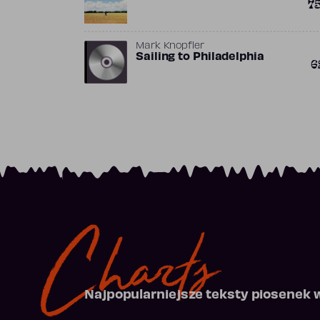
7
Mark Knopfler
Sailing to Philadelphia
6
Charts
Najpopularniejsze teksty piosenek 