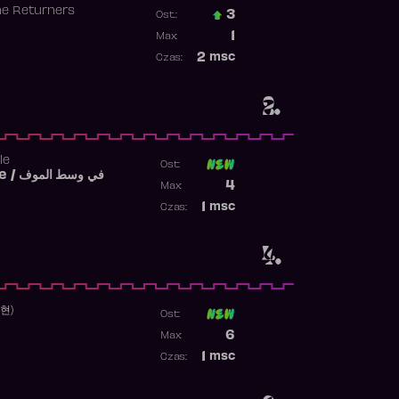
he Returners
3
Ost.:
Poprzednia pozycja
1
Max:
Najwyższa pozycja
2
msc
Czas:
Obecność w rankingu
2.
le
Ost:
Fi West El Mouve / في وسط الموف
Poprzednia pozycja
4
Max:
Najwyższa pozycja
1
msc
Czas:
Obecność w rankingu
4.
수현)
Ost:
Poprzednia pozycja
6
Max:
Najwyższa pozycja
1
msc
Czas:
Obecność w rankingu