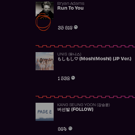
Bryan Adams
Run To You
35 916
UNIS (유니스)
もしもし♡ (MoshiMoshi) (JP Ver.)
1 532
KANG SEUNG YOON (강승윤)
버선발 (FOLLOW)
964