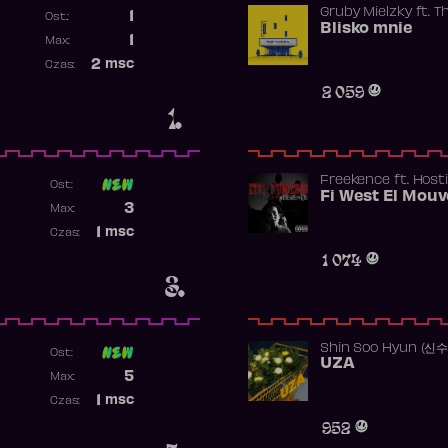
Gruby Mielzky
ft.
T
1
Ost.:
Blisko mnie
Poprzednia pozycja
1
Max:
Najwyższa pozycja
2
msc
Czas:
Obecność w rankingu
2 059
1.
Freekence
ft.
Hosti
Ost:
Poprzednia pozycja
3
Max:
Najwyższa pozycja
1
msc
Czas:
Obecność w rankingu
1 074
3.
Shin Soo Hyun (신
Ost:
UZA
Poprzednia pozycja
5
Max:
Najwyższa pozycja
1
msc
Czas:
Obecność w rankingu
952