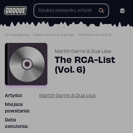
Przejdź
do
treści
Strona główna
Martin Garrix & Dua Lipa
The RCA-List (Vol. 6)
Martin Garrix & Dua Lipa
The RCA-List
(Vol. 6)
Artyści:
Martin Garrix & Dua Lipa
Miejsce
powstania:
Data
założenia: