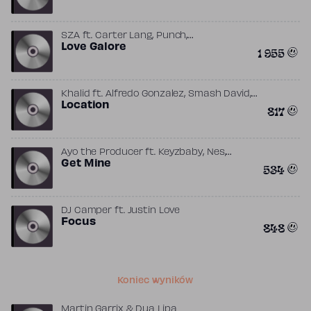
,
OneInThe4Rest
Usher
,
,
SZA
ft.
Carter Lang
Punch
,
THANKGOD4CODY
Love Galore
Travis Scott
1 955
,
,
Khalid
ft.
Alfredo Gonzalez
Smash David
,
Syk Sense
Location
Tunji Ige
817
,
,
Ayo the Producer
ft.
Keyzbaby
Nes
,
Smash David
Get Mine
Young Thug
534
DJ Camper
ft.
Justin Love
Focus
848
Koniec wyników
Martin Garrix & Dua Lipa