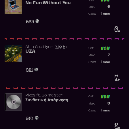
No Fun Without You
Poprzednia p
6
Max:
Najwyższa p
1
msc
Czas:
Obecność w 
932
6.
Shin Soo Hyun (신수현)
Ost:
UZA
Poprzednia p
7
Max:
Najwyższa p
1
msc
Czas:
Obecność w 
921
7.
Pikos
ft.
Solmeister
Ost:
Συνθετική Απάρνηση
Poprzednia p
8
Max:
Najwyższa p
1
msc
Czas:
Obecność w 
914
8.