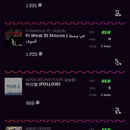
Obecność w 
1 531
3.
Freekence
ft.
Hostile
Ost:
Fi West El Mouve / في وسط
Poprzednia p
4
Max:
الموف
Najwyższa p
1
msc
Czas:
Obecność w 
1 072
4.
KANG SEUNG YOON (강승윤)
Ost:
버선발 (FOLLOW)
Poprzednia p
5
Max:
Najwyższa p
1
msc
Czas:
Obecność w 
962
5.
​eAeon (이이언)
Ost: