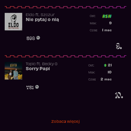
Eldo
ft.
Szczur
Ost:
Nie pytaj o nią
Poprzednia p
9
Max:
Najwyższa p
1
msc
Czas:
Obecność w 
869
9.
Topic
ft.
Becky G
21
Ost.:
Sorry Papi
Poprzednia p
10
Max:
Najwyższa po
2
msc
Czas:
Obecność w r
781
10.
Zobacz więcej