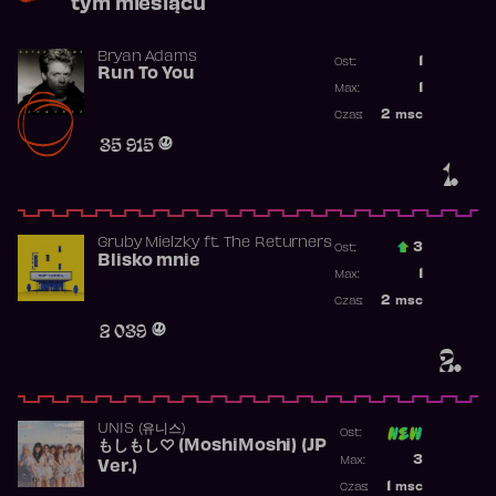
tym miesiącu
Bryan Adams
1
Ost.:
Run To You
Poprzednia p
1
Max:
Najwyższa po
2
msc
Czas:
Obecność w r
35 915
1.
Gruby Mielzky
ft.
The Returners
3
Ost.:
Blisko mnie
Poprzednia p
1
Max:
Najwyższa po
2
msc
Czas:
Obecność w r
2 039
2.
UNIS (유니스)
Ost:
もしもし♡ (MoshiMoshi) (JP
Poprzednia p
3
Max:
Ver.)
Najwyższa p
1
msc
Czas: