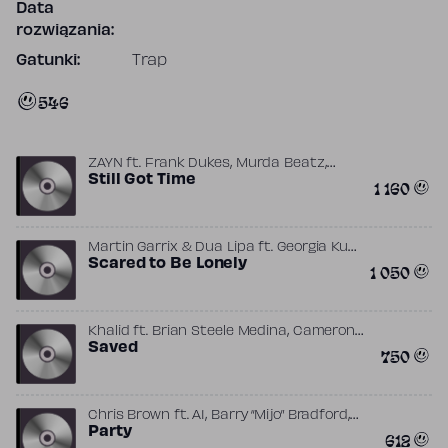
Data
rozwiązania:
Gatunki:
Trap
546
,
,
ZAYN
ft.
Frank Dukes
Murda Beatz
PARTYNEXTDOOR
Still Got Time
1 160
,
Martin Garrix & Dua Lipa
ft.
Georgia Ku
,
,
Giorgio Tuinfort
Scared to Be Lonely
Kyle Shearer
Lorna
1 050
,
,
Blackwood
Martin Garrix
Nate
,
Campany
Valley Girl
,
Khalid
ft.
Brian Steele Medina
Cameron
,
,
,
Hale
Saved
OZ
Syk Sense
TIGGI
750
,
,
Chris Brown
ft.
A1
Barry “Mijo” Bradford
,
,
Barry Bradford
Party
Bobby Joseph Turner, Jr.
612
,
,
,
Gucci Mane
ISM
Lyrica Anderson