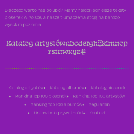
Dlaczego warto nas polubić? Mamy najdokładniejsze teksty
piosenek w Polsce, a nasze tłumaczenia stoją na bardzo
wysokim poziomie.
Katalog artystów
a
b
c
d
e
f
g
h
i
j
k
l
m
n
o
p
r
s
t
u
w
x
y
z
#
Katalog artystów
Katalog albumów
Katalog piosenek
Ranking Top 100 piosenek
Ranking Top 100 artystów
Ranking Top 100 albumów
Regulamin
Ustawienia prywatności
Kontakt