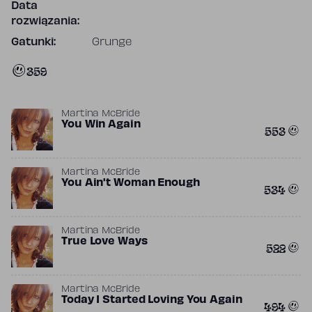
Data
rozwiązania:
Gatunki:
Grunge
359
Martina McBride
You Win Again
553
Martina McBride
You Ain't Woman Enough
534
Martina McBride
True Love Ways
522
Martina McBride
Today I Started Loving You Again
494