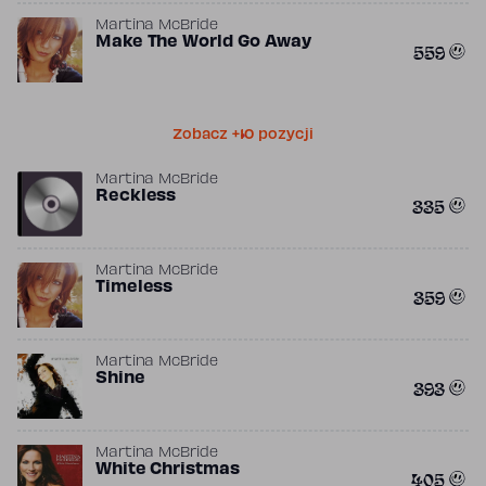
Martina McBride
Make The World Go Away
559
Zobacz +10 pozycji
Martina McBride
Reckless
335
Martina McBride
Timeless
359
Martina McBride
Shine
393
Martina McBride
White Christmas
405