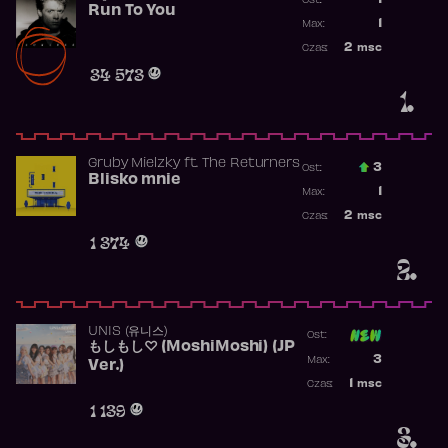
1
Ost.:
Run To You
Poprzednia p
1
Max:
Najwyższa po
2
msc
Czas:
Obecność w r
34 573
1.
Gruby Mielzky
ft.
The Returners
3
Ost.:
Blisko mnie
Poprzednia p
1
Max:
Najwyższa po
2
msc
Czas:
Obecność w r
1 374
2.
UNIS (유니스)
Ost:
もしもし♡ (MoshiMoshi) (JP
Poprzednia p
3
Max:
Ver.)
Najwyższa p
1
msc
Czas:
Obecność w 
1 139
3.