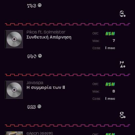
Obecność w 
743
6.
Pikos
ft.
Solmeister
Ost:
Συνθετική Απάρνηση
Poprzednia p
7
Max:
Najwyższa p
1
msc
Czas:
Obecność w 
640
7.
Javaspa
Ost:
Η συμμορία των 11
Poprzednia p
8
Max:
Najwyższa p
1
msc
Czas:
Obecność w 
623
8.
​eAeon (이이언)
Ost: