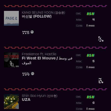
KANG SEUNG YOON (강승윤)
Ost:
버선발 (FOLLOW)
Poprzednia p
4
Max:
Najwyższa p
1
msc
Czas:
Obecność w 
778
4.
Freekence
ft.
Hostile
Ost:
Fi West El Mouve / في وسط
Poprzednia p
5
Max:
الموف
Najwyższa p
1
msc
Czas:
Obecność w 
764
5.
Shin Soo Hyun (신수현)
Ost:
UZA
Poprzednia p
6
Max:
Najwyższa p
1
msc
Czas: