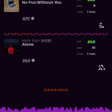
No Fun Without You
Poprzednia p
9
Max:
Najwyższa p
1
msc
Czas:
Obecność w 
607
9.
Mark Tuan (段宜恩)
Ost:
Alone
Poprzednia p
10
Max:
Najwyższa p
1
msc
Czas:
Obecność w 
540
10.
Zobacz więcej