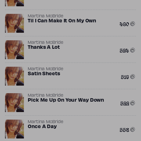
Martina McBride
Til I Can Make It On My Own
490
Martina McBride
Thanks A Lot
524
Martina McBride
Satin Sheets
516
Martina McBride
Pick Me Up On Your Way Down
522
Martina McBride
Once A Day
558