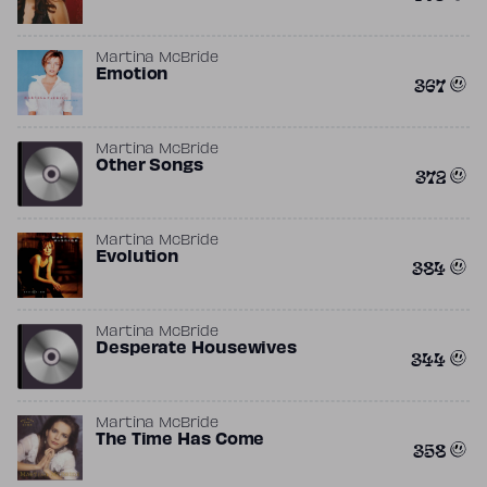
Martina McBride
Emotion
367
Martina McBride
Other Songs
372
Martina McBride
Evolution
384
Martina McBride
Desperate Housewives
344
Martina McBride
The Time Has Come
358