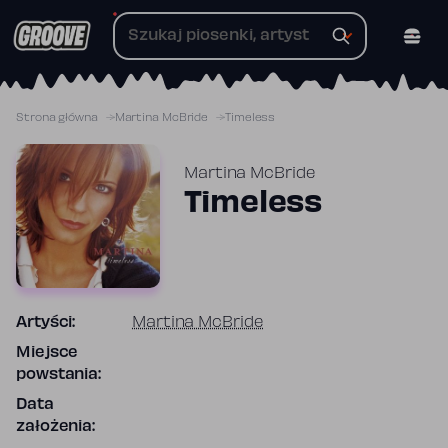
Przejdź
do
treści
Strona główna
Martina McBride
Timeless
Martina McBride
Timeless
Artyści:
Martina McBride
Miejsce
powstania:
Data
założenia: