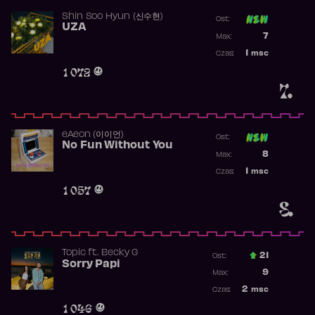
Shin Soo Hyun (신수현)
Ost:
UZA
Poprzednia p
7
Max:
Najwyższa p
1
msc
Czas:
Obecność w 
1 072
7.
​eAeon (이이언)
Ost:
No Fun Without You
Poprzednia p
8
Max:
Najwyższa p
1
msc
Czas:
Obecność w 
1 057
8.
Topic
ft.
Becky G
21
Ost.:
Sorry Papi
Poprzednia p
9
Max:
Najwyższa po
2
msc
Czas:
Obecność w r
1 046