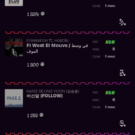
Najwyższa p
1
msc
Czas:
Obecność w 
1 234
4.
Freekence
ft.
Hostile
Ost:
Fi West El Mouve / في وسط
Poprzednia p
5
Max:
الموف
Najwyższa p
1
msc
Czas:
Obecność w 
1 200
5.
KANG SEUNG YOON (강승윤)
Ost:
버선발 (FOLLOW)
Poprzednia p
6
Max:
Najwyższa p
1
msc
Czas:
Obecność w 
1 186
6.