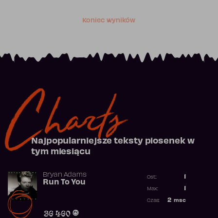
Koniec wyników
Charts
Najpopularniejsze teksty piosenek w
tym miesiącu
Bryan Adams
1
Ost.:
Run To You
Poprzednia p
1
Max:
Najwyższa po
2
msc
Czas:
Obecność w r
36 460