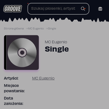
Przejdź
do
treści
Strona główna
MC Eugenio
Single
MC Eugenio
Single
Artyści:
MC Eugenio
Miejsce
powstania:
Data
założenia: