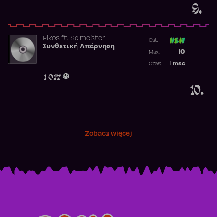
9.
Pikos
ft.
Solmeister
Ost:
Συνθετική Απάρνηση
Poprzednia p
10
Max:
Najwyższa p
1
msc
Czas:
Obecność w 
1 017
10.
Zobacz więcej