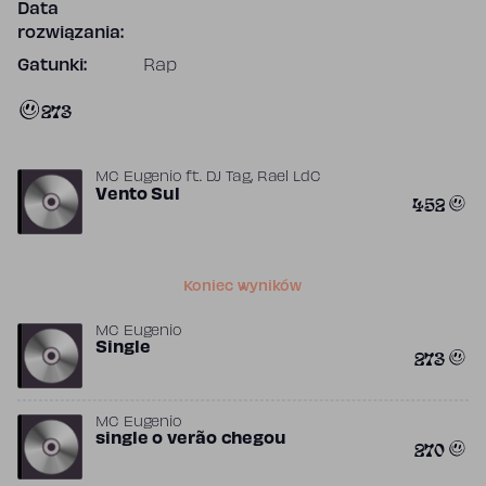
Data
rozwiązania:
Gatunki:
Rap
273
,
MC Eugenio
ft.
DJ Tag
Rael LdC
Vento Sul
452
Koniec wyników
MC Eugenio
Single
273
MC Eugenio
single o verão chegou
270