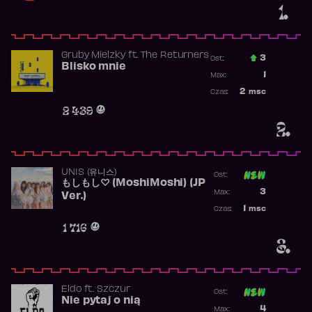
1.
Gruby Mielzky
ft.
The Returners
3
Ost.:
Blisko mnie
Poprzednia p
1
Max:
Najwyższa po
2
msc
Czas:
Obecność w r
2 439
2.
UNIS (유니스)
Ost:
もしもし♡ (MoshiMoshi) (JP
Poprzednia p
3
Max:
Ver.)
Najwyższa p
1
msc
Czas:
Obecność w 
1 716
3.
Eldo
ft.
Szczur
Ost:
Nie pytaj o nią
Poprzednia p
4
Max: