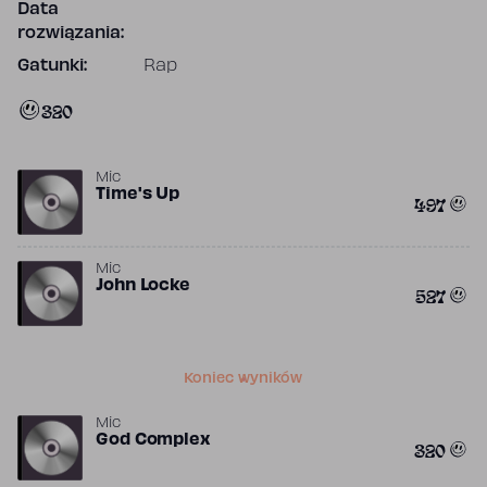
Data
rozwiązania:
Gatunki:
Rap
320
Mic
Time's Up
497
Mic
John Locke
527
Koniec wyników
Mic
God Complex
320