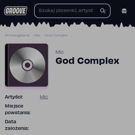
Przejdź
do
treści
Strona główna
Mic
God Complex
Mic
God Complex
Artyści:
Mic
Miejsce
powstania:
Data
założenia: