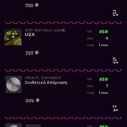
Obecność w 
796
5.
Shin Soo Hyun (신수현)
Ost:
UZA
Poprzednia p
6
Max:
Najwyższa p
1
msc
Czas:
Obecność w 
767
6.
Pikos
ft.
Solmeister
Ost:
Συνθετική Απάρνηση
Poprzednia p
7
Max:
Najwyższa p
1
msc
Czas:
Obecność w 
664
7.
Javaspa
Ost: