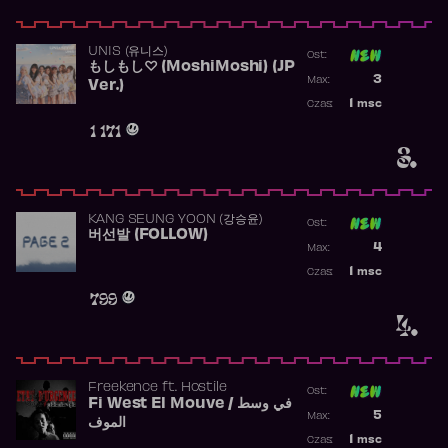
UNIS (유니스)
Ost:
もしもし♡ (MoshiMoshi) (JP
Poprzednia p
3
Max:
Ver.)
Najwyższa p
1
msc
Czas:
Obecność w 
1 171
3.
KANG SEUNG YOON (강승윤)
Ost:
버선발 (FOLLOW)
Poprzednia p
4
Max:
Najwyższa p
1
msc
Czas:
Obecność w 
799
4.
Freekence
ft.
Hostile
Ost:
Fi West El Mouve / في وسط
Poprzednia p
5
Max:
الموف
Najwyższa p
1
msc
Czas: