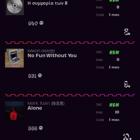
Η συμμορία των 11
Poprzednia p
8
Max:
Najwyższa p
1
msc
Czas:
Obecność w 
640
8.
​eAeon (이이언)
Ost:
No Fun Without You
Poprzednia p
9
Max:
Najwyższa p
1
msc
Czas:
Obecność w 
631
9.
Mark Tuan (段宜恩)
Ost:
Alone
Poprzednia p
10
Max:
Najwyższa p
1
msc
Czas:
Obecność w 
559
10.