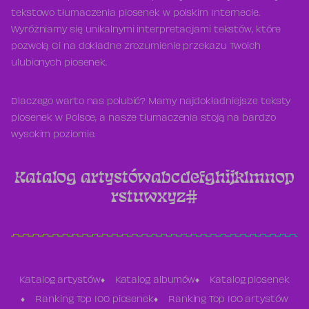
tekstowo tłumaczenia piosenek w polskim Internecie.
Wyróżniamy się unikalnymi interpretacjami tekstów, które
pozwolą Ci na dokładne zrozumienie przekazu Twoich
ulubionych piosenek.
Dlaczego warto nas polubić? Mamy najdokładniejsze teksty
piosenek w Polsce, a nasze tłumaczenia stoją na bardzo
wysokim poziomie.
Katalog artystów
a
b
c
d
e
f
g
h
i
j
k
l
m
n
o
p
r
s
t
u
w
x
y
z
#
Katalog artystów
Katalog albumów
Katalog piosenek
Ranking Top 100 piosenek
Ranking Top 100 artystów