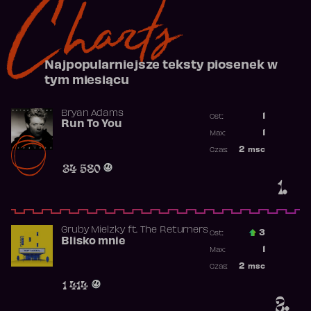
Charts
Najpopularniejsze teksty piosenek w
tym miesiącu
Bryan Adams
1
Ost.:
Run To You
Poprzednia p
1
Max:
Najwyższa po
2
msc
Czas:
Obecność w r
34 580
1.
Gruby Mielzky
ft.
The Returners
3
Ost.:
Blisko mnie
Poprzednia p
1
Max:
Najwyższa po
2
msc
Czas:
Obecność w r
1 414
2.