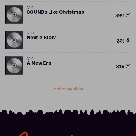
Mic
SOUNDs Like Christmas
284
Mic
Next 2 Blow
301
Mic
A New Era
276
Koniec wyników