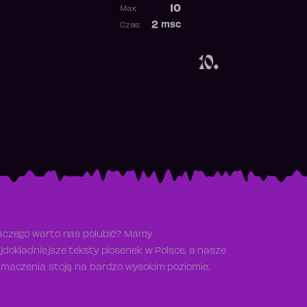
Poprzednia pozycja
10
Max:
Najwyższa pozycja
2
msc
Czas:
Obecność w rankingu
10.
aczego warto nas polubić? Mamy
jdokładniejsze teksty piosenek w Polsce, a nasze
umaczenia stoją na bardzo wysokim poziomie.