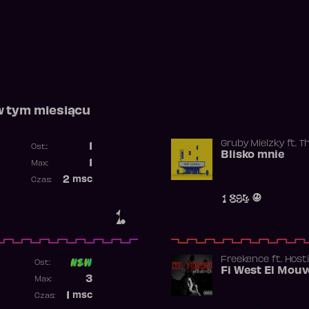
w tym miesiącu
Gruby Mielzky
ft.
T
1
Ost.:
Blisko mnie
Poprzednia pozycja
1
Max:
Najwyższa pozycja
2
msc
Czas:
Obecność w rankingu
1 894
1.
Freekence
ft.
Hosti
Ost:
Poprzednia pozycja
3
Max:
Najwyższa pozycja
1
msc
Czas:
Obecność w rankingu