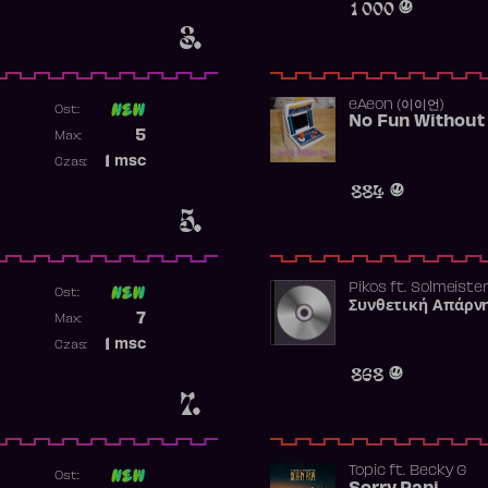
1 000
3.
​eAeon (이이언)
Ost:
No Fun Without
Poprzednia pozycja
5
Max:
Najwyższa pozycja
1
msc
Czas:
Obecność w rankingu
884
5.
Pikos
ft.
Solmeiste
Ost:
Συνθετική Απάρν
Poprzednia pozycja
7
Max:
Najwyższa pozycja
1
msc
Czas:
Obecność w rankingu
868
7.
Topic
ft.
Becky G
Ost: