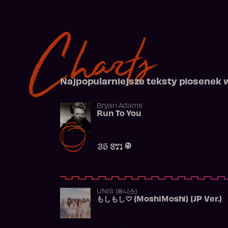
Charts
Najpopularniejsze teksty piosenek 
Bryan Adams
Run To You
35 871
UNIS (유니스)
もしもし♡ (MoshiMoshi) (JP Ver.)