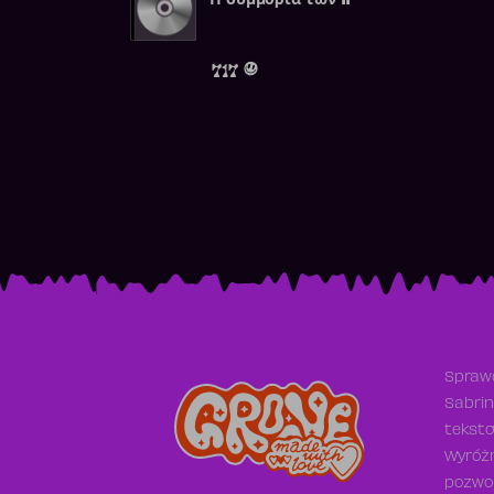
Η συμμορία των 11
717
Sprawd
Sabrin
teksto
Wyróżn
pozwol