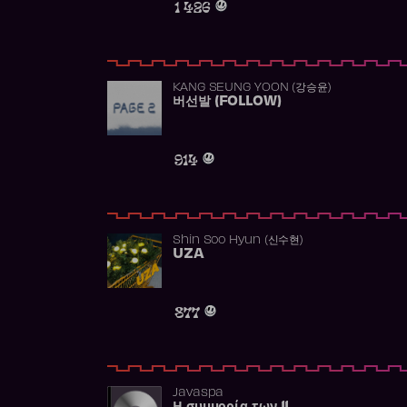
1 426
KANG SEUNG YOON (강승윤)
버선발 (FOLLOW)
914
Shin Soo Hyun (신수현)
UZA
877
Javaspa