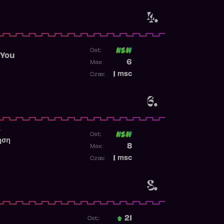
4.
Ost:
 You
Poprzednia pozycja
6
Max:
Najwyższa pozycja
1
msc
Czas:
Obecność w rankingu
6.
r
Ost:
ηση
Poprzednia pozycja
8
Max:
Najwyższa pozycja
1
msc
Czas:
Obecność w rankingu
8.
21
Ost.: