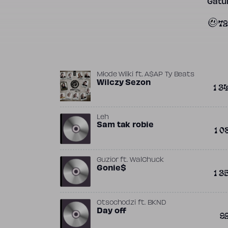
Gatun
72
Młode Wilki
ft.
A$AP Ty Beats
Wilczy Sezon
1 3
Leh
Sam tak robie
1 0
Guzior
ft.
WalChuck
Gonie$
1 3
Otsochodzi
ft.
BKND
Day off
9