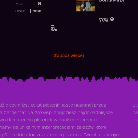
Sorry Papi
Poprzednia pozycja
9
Max:
Najwyższa pozycja
1
msc
Czas:
Obecność w rankingu
704
9.
Zobacz więcej
ź o czym jest tekst piosenki Taste nagranej przez
Dl
a Carpenter. Na Groove.pl znajdziesz najdokładniejsze
na
wo tłumaczenia piosenek w polskim Internecie.
tł
iamy się unikalnymi interpretacjami tekstów, które
ą Ci na dokładne zrozumienie przekazu Twoich ulubionych