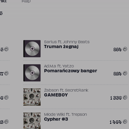
ki:
Rap
5
Sarius
ft.
Johnny Beats
Truman żegnaj
45
994
Ad.M.a
ft.
Yatzo
Pomarańczowy banger
87
924
Żabson
ft.
SecretRank
GAMEB0Y
56
1 336
Młode Wilki
ft.
Trepson
Cypher #3
23
1 464