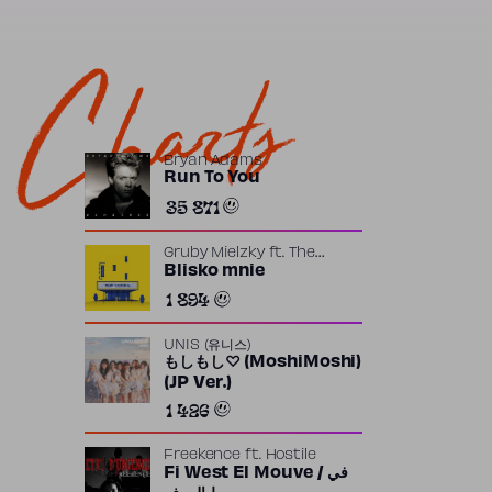
Charts
Bryan Adams
Run To You
35 871
Gruby Mielzky
ft.
The
Returners
Blisko mnie
1 894
UNIS (유니스)
もしもし♡ (MoshiMoshi)
(JP Ver.)
1 426
Freekence
ft.
Hostile
Fi West El Mouve / في