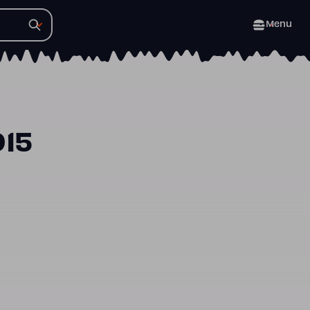
Menu
015