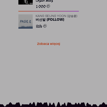
وسط الموف
1 000
KANG SEUNG YOON (강승윤)
버선발 (FOLLOW)
914
Zobacz więcej