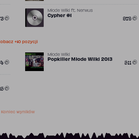
Młode Wilki
ft.
Nerwus
Cypher #1
73
979
obacz +10 pozycji
Młode Wilki
Popkiller Młode Wilki 2013
64
511
25
Koniec wyników