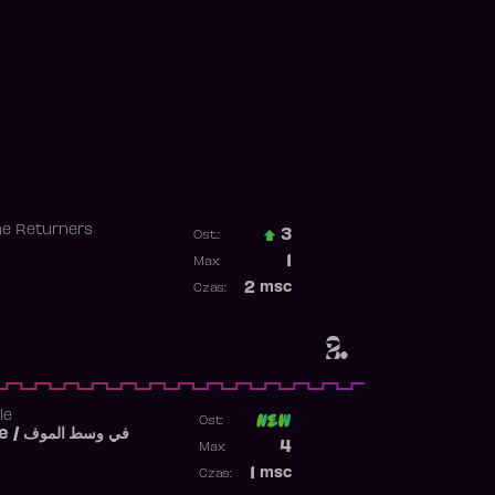
he Returners
3
Ost.:
Poprzednia pozycja
1
Max:
Najwyższa pozycja
2
msc
Czas:
Obecność w rankingu
2.
le
Ost:
Fi West El Mouve / في وسط الموف
Poprzednia pozycja
4
Max:
Najwyższa pozycja
1
msc
Czas:
Obecność w rankingu