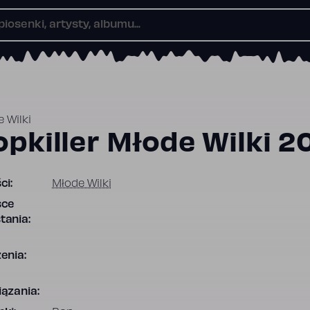
 Wilki
opkiller Młode Wilki 2
ci:
Młode Wilki
sce
tania:
enia:
ązania: