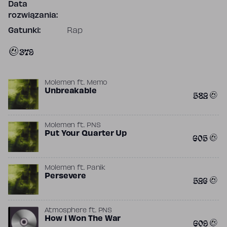
Data
rozwiązania:
Gatunki:
Rap
379
Molemen
ft.
Memo
Unbreakable
582
Molemen
ft.
PNS
Put Your Quarter Up
605
Molemen
ft.
Panik
Persevere
526
Atmosphere
ft.
PNS
How I Won The War
609