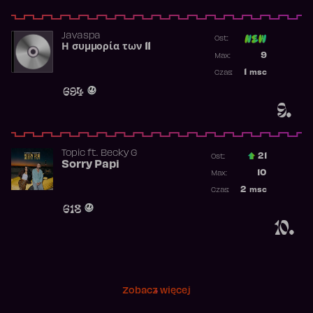
Javaspa
Ost:
Η συμμορία των 11
Poprzednia p
9
Max:
Najwyższa p
1
msc
Czas:
Obecność w 
694
9.
Topic
ft.
Becky G
21
Ost.:
Sorry Papi
Poprzednia p
10
Max:
Najwyższa po
2
msc
Czas:
Obecność w r
618
10.
Zobacz więcej