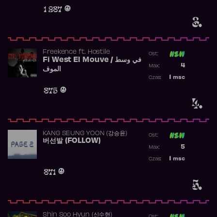
Obecność w 
1 287
3.
Freekence
ft.
Hostile
Ost:
Fi West El Mouve / في وسط
Poprzednia p
4
Max:
الموف
Najwyższa p
1
msc
Czas:
Obecność w 
875
4.
KANG SEUNG YOON (강승윤)
Ost:
버선발 (FOLLOW)
Poprzednia p
5
Max:
Najwyższa p
1
msc
Czas:
Obecność w 
871
5.
Shin Soo Hyun (신수현)
Ost: