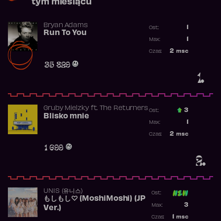
tym miesiącu
Bryan Adams
1
Ost.:
Run To You
Poprzednia p
1
Max:
Najwyższa po
2
msc
Czas:
Obecność w r
35 829
1.
Gruby Mielzky
ft.
The Returners
3
Ost.:
Blisko mnie
Poprzednia p
1
Max:
Najwyższa po
2
msc
Czas:
Obecność w r
1 699
2.
UNIS (유니스)
Ost:
もしもし♡ (MoshiMoshi) (JP
Poprzednia p
3
Max:
Ver.)
Najwyższa p
1
msc
Czas: