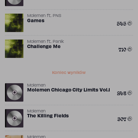
Molemen
ft.
PNS
Games
545
Molemen
ft.
Panik
Challenge Me
710
Koniec wyników
Molemen
Molemen Chicago City Limits Vol.1
248
Molemen
The Killing Fields
307
Molemen