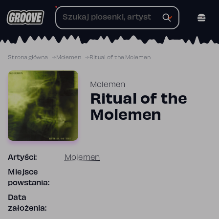
Przejdź
do
treści
Strona główna
Molemen
Ritual of the Molemen
Molemen
Ritual of the
Molemen
Artyści:
Molemen
Miejsce
powstania:
Data
założenia: