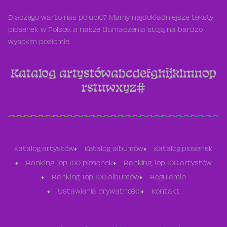
Dlaczego warto nas polubić? Mamy najdokładniejsze teksty
piosenek w Polsce, a nasze tłumaczenia stoją na bardzo
wysokim poziomie.
Katalog artystów
a
b
c
d
e
f
g
h
i
j
k
l
m
n
o
p
r
s
t
u
w
x
y
z
#
Katalog artystów
Katalog albumów
Katalog piosenek
Ranking Top 100 piosenek
Ranking Top 100 artystów
Ranking Top 100 albumów
Regulamin
Ustawienia prywatności
Kontakt