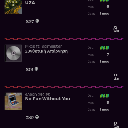
UZA
Poprzednia p
6
Max:
Najwyższa p
1
msc
Czas:
Obecność w 
837
6.
Pikos
ft.
Solmeister
Ost:
Συνθετική Απάρνηση
Poprzednia p
7
Max:
Najwyższa p
1
msc
Czas:
Obecność w 
818
7.
​eAeon (이이언)
Ost:
No Fun Without You
Poprzednia p
8
Max:
Najwyższa p
1
msc
Czas:
Obecność w 
790
8.