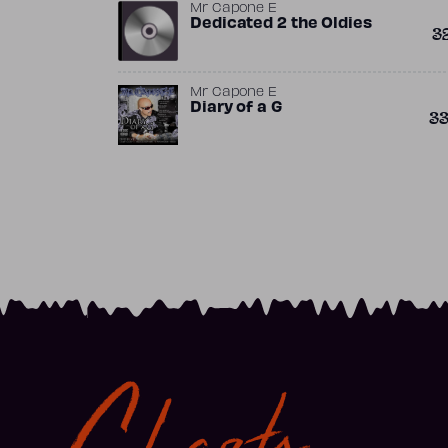
Mr Capone E
Dedicated 2 the Oldies
3
Mr Capone E
Diary of a G
3
Charts