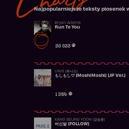
Najpopularniejsze teksty piosenek 
Bryan Adams
Run To You
35 933
UNIS (유니스)
もしもし♡ (MoshiMoshi) (JP Ver.)
1 584
KANG SEUNG YOON (강승윤)
버선발 (FOLLOW)