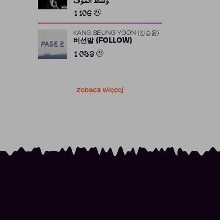
وسط الموف
1 106
KANG SEUNG YOON (강승윤)
버선발 (FOLLOW)
1 046
Zobacz więcej