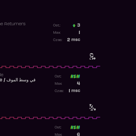
he Returners
3
Ost.:
Poprzednia pozycja
1
Max:
Najwyższa pozycja
2
msc
Czas:
Obecność w rankingu
2.
le
Ost:
Fi West El Mouve / في وسط الموف
Poprzednia pozycja
4
Max:
Najwyższa pozycja
1
msc
Czas:
Obecność w rankingu
4.
Ost:
Poprzednia pozycja
6
Max: