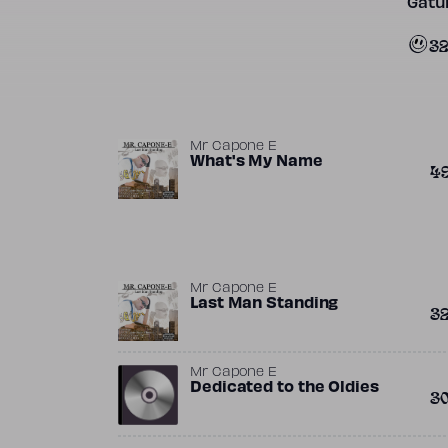
Gatun
3
Mr Capone E
What's My Name
4
Mr Capone E
Last Man Standing
3
Mr Capone E
Dedicated to the Oldies
3