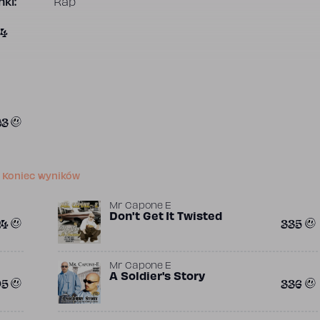
ki:
Rap
24
93
Koniec wyników
Mr Capone E
Don't Get It Twisted
24
335
Mr Capone E
A Soldier's Story
05
336