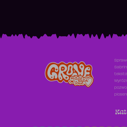
Sprawd
Sabrin
teksto
Wyróżn
pozwol
piosen
Kat