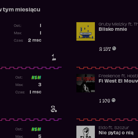
w tym miesiącu
Gruby Mielzky
ft.
T
1
Ost.:
Blisko mnie
Poprzednia pozycja
1
Max:
Najwyższa pozycja
2
msc
Czas:
Obecność w rankingu
2 157
1.
Freekence
ft.
Hosti
Ost:
Poprzednia pozycja
3
Max:
Najwyższa pozycja
1
msc
Czas:
Obecność w rankingu
1 106
3.
Eldo
ft.
Szczur
Ost:
Nie pytaj o nią
Poprzednia pozycja
5
Max: