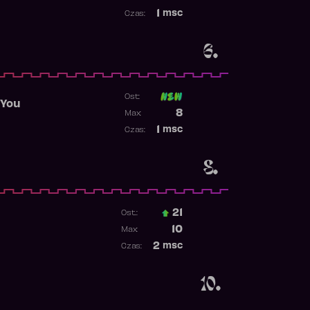
Najwyższa pozycja
1
msc
Czas:
Obecność w rankingu
6.
Ost:
 You
Poprzednia pozycja
8
Max:
Najwyższa pozycja
1
msc
Czas:
Obecność w rankingu
8.
21
Ost.:
Poprzednia pozycja
10
Max:
Najwyższa pozycja
2
msc
Czas:
Obecność w rankingu
10.