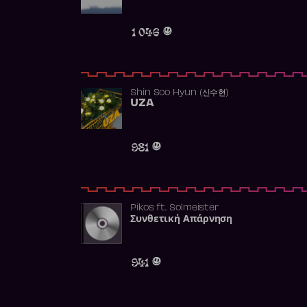
1 046
Shin Soo Hyun (신수현)
UZA
981
Pikos
ft.
Solmeister
Συνθετική Απάρνηση
941