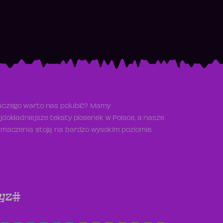
aczego warto nas polubić? Mamy
jdokładniejsze teksty piosenek w Polsce, a nasze
umaczenia stoją na bardzo wysokim poziomie.
y
z
#