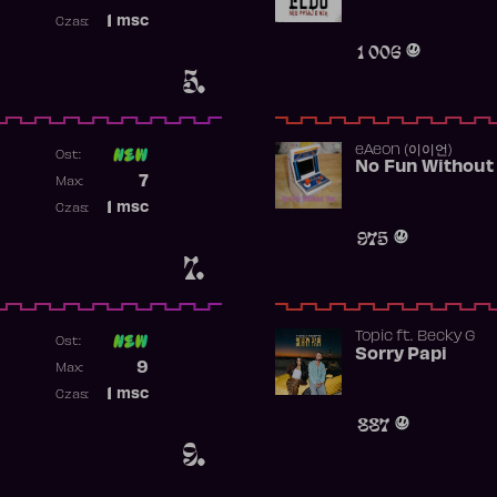
Najwyższa pozycja
1
msc
Czas:
Obecność w rankingu
1 006
5.
​eAeon (이이언)
Ost:
No Fun Without
Poprzednia pozycja
7
Max:
Najwyższa pozycja
1
msc
Czas:
Obecność w rankingu
975
7.
Topic
ft.
Becky G
Ost:
Sorry Papi
Poprzednia pozycja
9
Max:
Najwyższa pozycja
1
msc
Czas:
Obecność w rankingu
887
9.