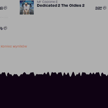
Mr Capone E
Dedicated 2 The Oldies 2
29
327
34
Koniec wyników