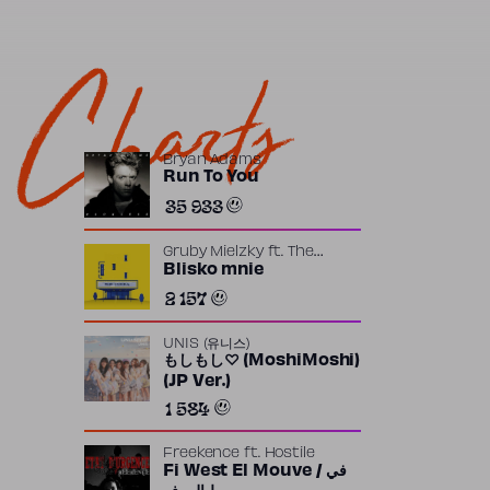
Charts
Bryan Adams
Run To You
35 933
Gruby Mielzky
ft.
The
Returners
Blisko mnie
2 157
UNIS (유니스)
もしもし♡ (MoshiMoshi)
(JP Ver.)
1 584
Freekence
ft.
Hostile
Fi West El Mouve / في