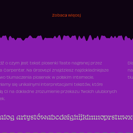
Zobacz więcej
ź o czym jest tekst piosenki Taste nagranej przez
Dl
a Carpenter. Na Groove.pl znajdziesz najdokładniejsze
na
wo tłumaczenia piosenek w polskim Internecie.
tł
iamy się unikalnymi interpretacjami tekstów, które
ą Ci na dokładne zrozumienie przekazu Twoich ulubionych
ek.
alog artystów
a
b
c
d
e
f
g
h
i
j
k
l
m
n
o
p
r
s
t
u
w
x