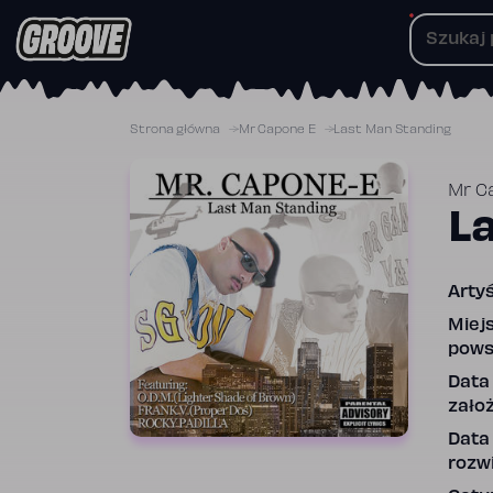
Przejdź
do
treści
Strona główna
Mr Capone E
Last Man Standing
Mr C
L
Artyś
Miej
pows
Data
założ
Data
rozwi