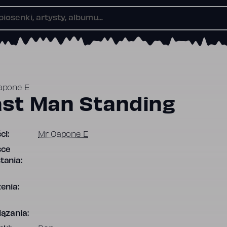
apone E
ast Man Standing
ci:
Mr Capone E
sce
tania:
enia:
ązania: