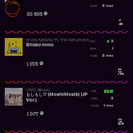
Najwyższa po
2
msc
Czas:
Obecność w r
35 898
1.
Gruby Mielzky
ft.
The Returners
3
Ost.:
Blisko mnie
Poprzednia p
1
Max:
Najwyższa po
2
msc
Czas:
Obecność w r
1 978
2.
UNIS (유니스)
Ost:
もしもし♡ (MoshiMoshi) (JP
Poprzednia p
3
Max:
Ver.)
Najwyższa p
1
msc
Czas:
Obecność w 
1 507
3.