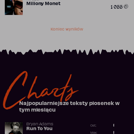
Miliony Monet
1 055
Koniec wyników
Charts
Najpopularniejsze teksty piosenek w
tym miesiącu
Bryan Adams
1
Ost.:
Run To You
Poprzednia p
1
Max: