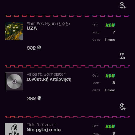
6.
Shin Soo Hyun (신수현)
Ost:
UZA
Poprzednia p
7
Max:
Najwyższa p
1
msc
Czas:
Obecność w 
902
7.
Pikos
ft.
Solmeister
Ost:
Συνθετική Απάρνηση
Poprzednia p
8
Max:
Najwyższa p
1
msc
Czas:
Obecność w 
896
8.
Eldo
ft.
Szczur
Ost:
Nie pytaj o nią
Poprzednia p
9
Max: