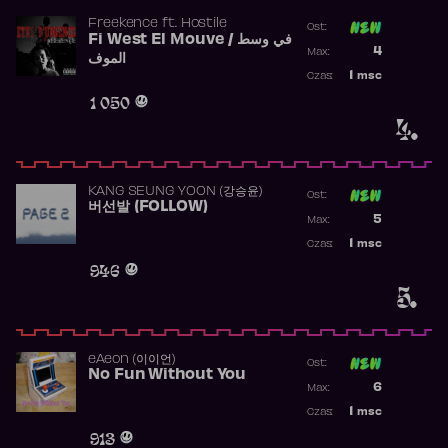
Freekence
ft.
Hostile
Ost:
Fi West El Mouve / في وسط
Poprzednia p
4
Max:
الموف
Najwyższa p
1
msc
Czas:
Obecność w 
1 050
4.
KANG SEUNG YOON (강승윤)
Ost:
버선발 (FOLLOW)
Poprzednia p
5
Max:
Najwyższa p
1
msc
Czas:
Obecność w 
946
5.
​eAeon (이이언)
Ost:
No Fun Without You
Poprzednia p
6
Max:
Najwyższa p
1
msc
Czas:
Obecność w 
913