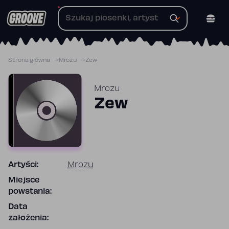
Przejdź
do
treści
Strona główna
Mrozu
Zew
Mrozu
Zew
Artyści:
Mrozu
Miejsce
powstania:
Data
założenia: