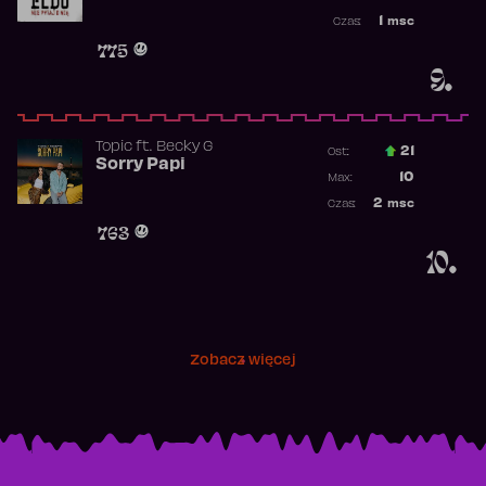
Najwyższa p
1
msc
Czas:
Obecność w 
775
9.
Topic
ft.
Becky G
21
Ost.:
Sorry Papi
Poprzednia p
10
Max:
Najwyższa po
2
msc
Czas:
Obecność w r
763
10.
Zobacz więcej