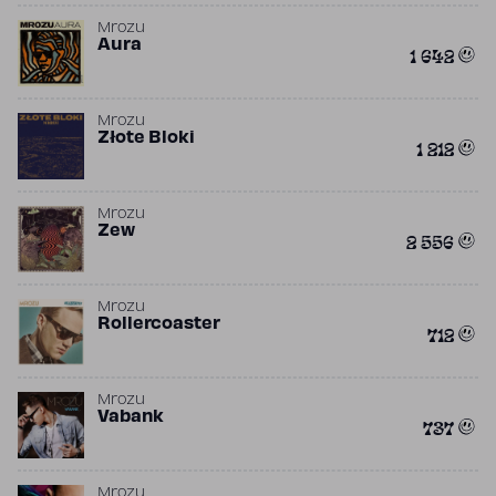
Mrozu
Aura
1 642
Mrozu
Złote Bloki
1 212
Mrozu
Zew
2 556
Mrozu
Rollercoaster
712
Mrozu
Vabank
737
Mrozu