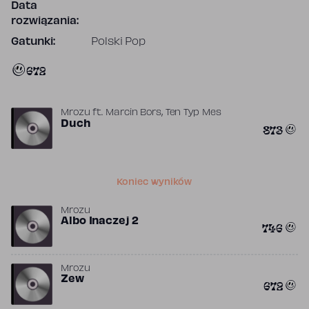
Data
rozwiązania:
Gatunki:
Polski Pop
672
,
Mrozu
ft.
Marcin Bors
Ten Typ Mes
Duch
873
Koniec wyników
Mrozu
Albo Inaczej 2
746
Mrozu
Zew
672