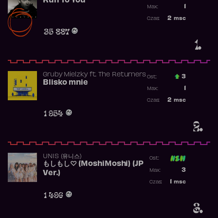
Run To You
Poprzednia p
1
Max:
Najwyższa po
2
msc
Czas:
Obecność w r
35 887
1.
Gruby Mielzky
ft.
The Returners
3
Ost.:
Blisko mnie
Poprzednia p
1
Max:
Najwyższa po
2
msc
Czas:
Obecność w r
1 954
2.
UNIS (유니스)
Ost:
もしもし♡ (MoshiMoshi) (JP
Poprzednia p
3
Max:
Ver.)
Najwyższa p
1
msc
Czas:
Obecność w 
1 496
3.