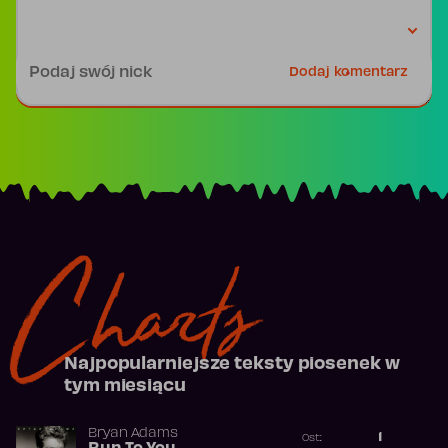
Podpis
Dodaj komentarz
Charts
Najpopularniejsze teksty piosenek w
tym miesiącu
Bryan Adams
1
Ost.: