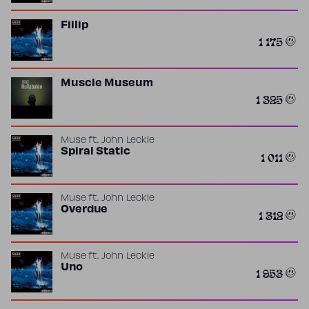
Fillip
1 175
Muscle Museum
1 325
Muse
ft.
John Leckie
Spiral Static
1 011
Muse
ft.
John Leckie
Overdue
1 312
Muse
ft.
John Leckie
Uno
1 953