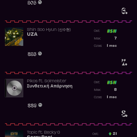
905
6.
Shin Soo Hyun (신수현)
Ost:
UZA
Poprzednia p
7
Max:
Najwyższa p
1
msc
Czas:
Obecność w 
893
7.
Pikos
ft.
Solmeister
Ost:
Συνθετική Απάρνηση
Poprzednia p
8
Max:
Najwyższa p
1
msc
Czas:
Obecność w 
886
8.
Topic
ft.
Becky G
21
Ost.: