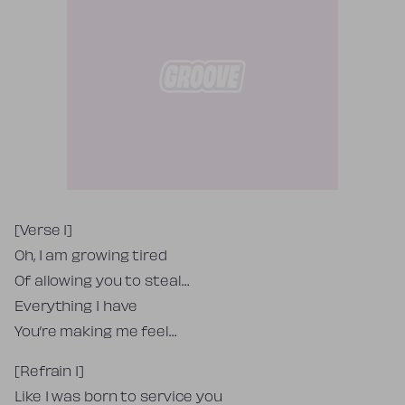
Tekst piosenki
[Verse 1]
Oh, I am growing tired
Of allowing you to steal…
Everything I have
You’re making me feel…
[Refrain 1]
Like I was born to service you