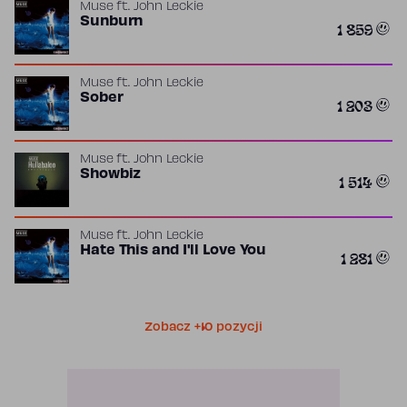
Muse
ft.
John Leckie
Sunburn
1 859
Muse
ft.
John Leckie
Sober
1 203
Muse
ft.
John Leckie
Showbiz
1 514
Muse
ft.
John Leckie
Hate This and I'll Love You
1 281
Zobacz +10 pozycji