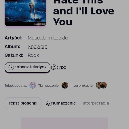
Hate This
and I'll Love
You
Artyści:
Muse
,
John Leckie
Album:
Showbiz
Gatunki:
Rock
1 281
Zobacz teledysk
Tekst dodał/a:
Tłumaczenie:
Interpretacja:
Tekst piosenki
Tłumaczenie
Interpretacja