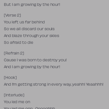
But I am growing by the hour!
[Verse 2]
You left us far behind
So we all discard our souls
And blaze through your skies
So afraid to die
[Refrain 2]
Cause I was born to destroy you!
And I am growing by the hour!
[Hook]
And I’m getting strong in every way, yeahh! Yeaahhh!
[Interlude]
You led me on