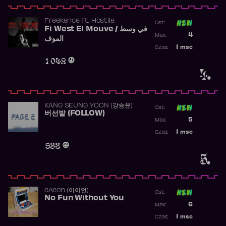
Freekence
ft.
Hostile
Ost:
Fi West El Mouve / في وسط
Poprzednia p
4
Max:
الموف
Najwyższa p
1
msc
Czas:
Obecność w 
1 042
4.
KANG SEUNG YOON (강승윤)
Ost:
버선발 (FOLLOW)
Poprzednia p
5
Max:
Najwyższa p
1
msc
Czas:
Obecność w 
938
5.
​eAeon (이이언)
Ost:
No Fun Without You
Poprzednia p
6
Max:
Najwyższa p
1
msc
Czas:
Obecność w 