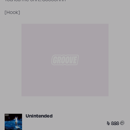
You led me onn… Ooooohhh
[Hook]
Unintended
4 929