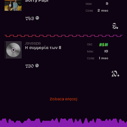
Sorry Papi
Poprzednia p
9
Max:
Najwyższa po
2
msc
Czas:
Obecność w r
743
9.
Javaspa
Ost:
Η συμμορία των 11
Poprzednia p
10
Max:
Najwyższa p
1
msc
Czas:
Obecność w 
730
10.
Zobacz więcej