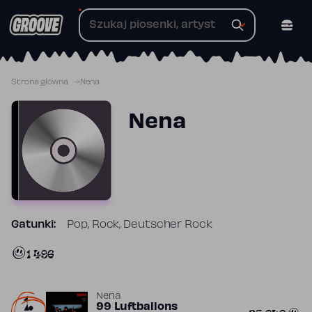
Przejdź
do
treści
Strona główna
Nena
Nena
Gatunki:
Pop, Rock, Deutscher Rock
1 496
1.
Nena
99 Luftballons