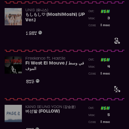
UNIS (유니스)
Ost:
もしもし♡ (MoshiMoshi) (JP
Poprzednia p
3
Max:
Ver.)
Najwyższa p
1
msc
Czas:
Obecność w 
1 287
3.
Freekence
ft.
Hostile
Ost:
Fi West El Mouve / في وسط
Poprzednia p
4
Max:
الموف
Najwyższa p
1
msc
Czas:
Obecność w 
875
4.
KANG SEUNG YOON (강승윤)
Ost:
버선발 (FOLLOW)
Poprzednia p
5
Max:
Najwyższa p
1
msc
Czas:
Obecność w 