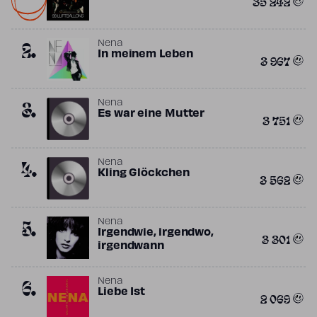
35 242
2.
Nena
In meinem Leben
3 967
3.
Nena
Es war eine Mutter
3 751
4.
Nena
Kling Glöckchen
3 562
5.
Nena
Irgendwie, irgendwo,
3 301
irgendwann
6.
Nena
Liebe Ist
2 069