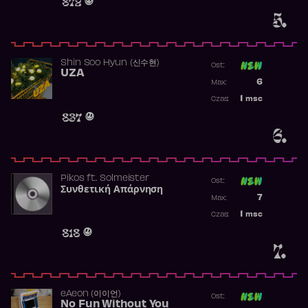
872
5.
Shin Soo Hyun (신수현)
Ost:
UZA
Poprzednia p
6
Max:
Najwyższa p
1
msc
Czas:
Obecność w 
837
6.
Pikos
ft.
Solmeister
Ost:
Συνθετική Απάρνηση
Poprzednia p
7
Max:
Najwyższa p
1
msc
Czas:
Obecność w 
818
7.
​eAeon (이이언)
Ost:
No Fun Without You
Poprzednia p