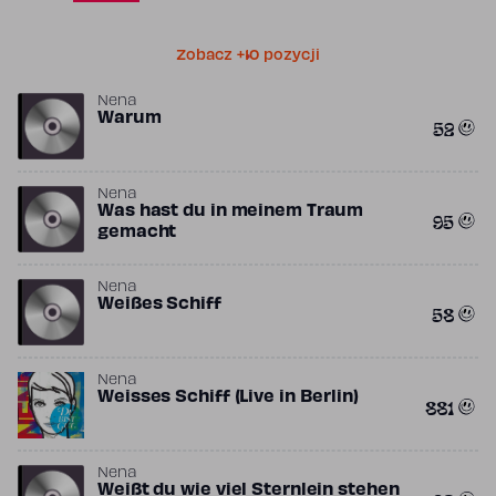
Zobacz +10 pozycji
Nena
Warum
52
Nena
Was hast du in meinem Traum
95
gemacht
Nena
Weißes Schiff
58
Nena
Weisses Schiff (Live in Berlin)
881
Nena
Weißt du wie viel Sternlein stehen