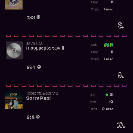
8
Max:
Najwyższa p
1
msc
Czas:
Obecność w 
793
8.
Javaspa
Ost:
Η συμμορία των 11
Poprzednia p
9
Max:
Najwyższa p
1
msc
Czas:
Obecność w 
694
9.
Topic
ft.
Becky G
21
Ost.:
Sorry Papi
Poprzednia p
10
Max:
Najwyższa po
2
msc
Czas:
Obecność w r
618
10.