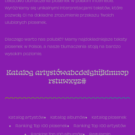
tekstowo tłumaczenia piosenek w polskim Internecie.
Wyróżniamy się unikalnymi interpretacjami tekstów, które
pozwolą Ci na dokładne zrozumienie przekazu Twoich
ulubionych piosenek.
Dlaczego warto nas polubić? Mamy najdokładniejsze teksty
piosenek w Polsce, a nasze tłumaczenia stoją na bardzo
wysokim poziomie.
Katalog artystów
a
b
c
d
e
f
g
h
i
j
k
l
m
n
o
p
r
s
t
u
w
x
y
z
#
Katalog artystów
Katalog albumów
Katalog piosenek
Ranking Top 100 piosenek
Ranking Top 100 artystów
Ranking Top 100 albumów
Regulamin