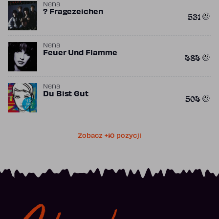
Nena
? Fragezeichen
531
Nena
Feuer Und Flamme
484
Nena
Du Bist Gut
504
Zobacz +10 pozycji