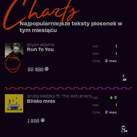
Charts
Najpopularniejsze teksty piosenek w
tym miesiącu
Bryan Adams
1
Ost.:
Run To You
Poprzednia p
1
Max:
Najwyższa po
2
msc
Czas:
Obecność w r
35 829
1.
Gruby Mielzky
ft.
The Returners
3
Ost.:
Blisko mnie
Poprzednia p
1
Max:
Najwyższa po
2
msc
Czas:
Obecność w r
1 699
2.