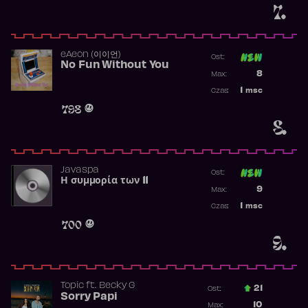
7.
​eAeon (이이언)
Ost:
No Fun Without You
Poprzednia p
8
Max:
Najwyższa p
1
msc
Czas:
Obecność w 
798
8.
Javaspa
Ost:
Η συμμορία των 11
Poprzednia p
9
Max:
Najwyższa p
1
msc
Czas:
Obecność w 
700
9.
Topic
ft.
Becky G
21
Ost.:
Sorry Papi
Poprzednia p
10
Max: