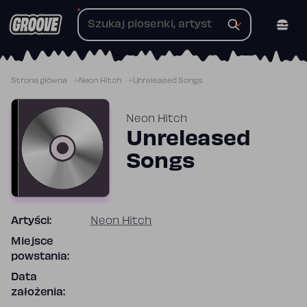
Przejdź
do
treści
Strona główna
Neon Hitch
Unreleased Songs
Neon Hitch
Unreleased
Songs
Artyści:
Neon Hitch
Miejsce
powstania:
Data
założenia: