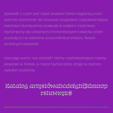
Sprawdź o czym jest tekst piosenki Taste nagranej przez
Sabrina Carpenter. Na Groove.pl znajdziesz najdokładniejsze
tekstowo tłumaczenia piosenek w polskim Internecie.
Wyróżniamy się unikalnymi interpretacjami tekstów, które
pozwolą Ci na dokładne zrozumienie przekazu Twoich
ulubionych piosenek.
Dlaczego warto nas polubić? Mamy najdokładniejsze teksty
piosenek w Polsce, a nasze tłumaczenia stoją na bardzo
wysokim poziomie.
Katalog artystów
a
b
c
d
e
f
g
h
i
j
k
l
m
n
o
p
r
s
t
u
w
x
y
z
#