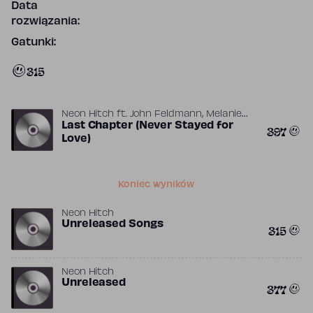
Data
rozwiązania:
Gatunki:
315
,
Neon Hitch
ft.
John Feldmann
Melanie
Martinez
Last Chapter (Never Stayed for
397
Love)
Koniec wyników
Neon Hitch
Unreleased Songs
315
Neon Hitch
Unreleased
377