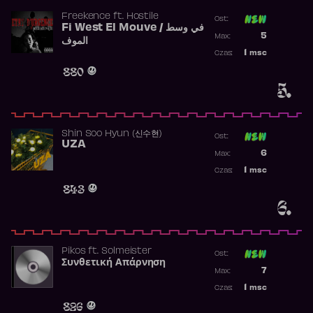
Freekence
ft.
Hostile
Ost:
Fi West El Mouve / في وسط
Poprzednia p
5
Max:
الموف
Najwyższa p
1
msc
Czas:
Obecność w 
880
5.
Shin Soo Hyun (신수현)
Ost:
UZA
Poprzednia p
6
Max:
Najwyższa p
1
msc
Czas:
Obecność w 
843
6.
Pikos
ft.
Solmeister
Ost:
Συνθετική Απάρνηση
Poprzednia p
7
Max:
Najwyższa p
1
msc
Czas:
Obecność w 
826