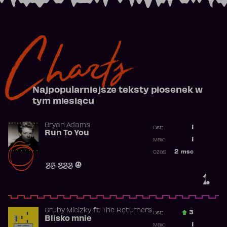
Charts
Najpopularniejsze teksty piosenek w
tym miesiącu
Bryan Adams
1
Ost.:
Run To You
Poprzednia p
1
Max:
Najwyższa po
2
msc
Czas:
Obecność w r
35 833
1.
Gruby Mielzky
ft.
The Returners
3
Ost.:
Blisko mnie
Poprzednia p
1
Max: