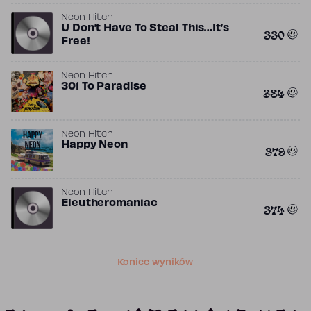
Neon Hitch
U Don’t Have To Steal This…It’s
330
Free!
Neon Hitch
301 To Paradise
384
Neon Hitch
Happy Neon
379
Neon Hitch
Eleutheromaniac
374
Koniec wyników