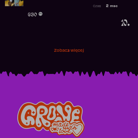
Najwyższa po
2
msc
Czas:
Obecność w r
630
10.
Zobacz więcej