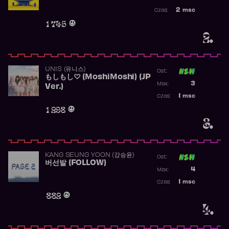
Najwyższa po
2
msc
Czas:
Obecność w r
1 745
2.
UNIS (유니스)
Ost:
もしもし♡ (MoshiMoshi) (JP
Poprzednia p
3
Max:
Ver.)
Najwyższa p
1
msc
Czas:
Obecność w 
1 298
3.
KANG SEUNG YOON (강승윤)
Ost:
버선발 (FOLLOW)
Poprzednia p
4
Max:
Najwyższa p
1
msc
Czas:
Obecność w 
882
4.