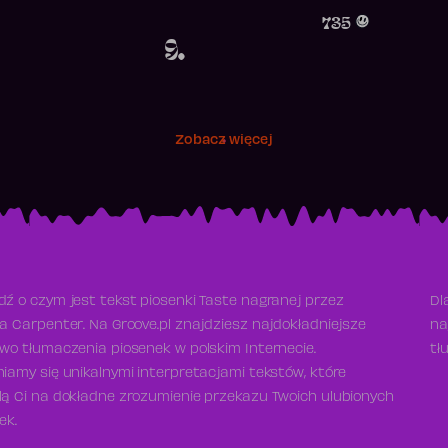
Obecność w rankingu
735
9.
Zobacz więcej
ź o czym jest tekst piosenki Taste nagranej przez
Dl
a Carpenter. Na Groove.pl znajdziesz najdokładniejsze
na
wo tłumaczenia piosenek w polskim Internecie.
tł
iamy się unikalnymi interpretacjami tekstów, które
ą Ci na dokładne zrozumienie przekazu Twoich ulubionych
ek.