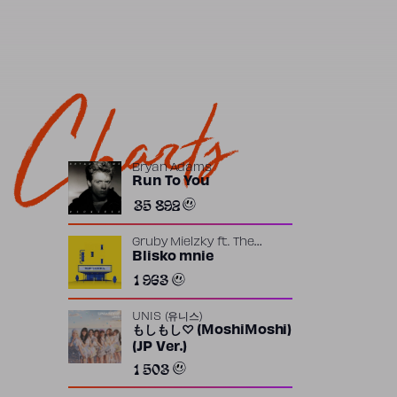
Charts
Bryan Adams
Run To You
35 892
Gruby Mielzky
ft.
The
Returners
Blisko mnie
1 963
UNIS (유니스)
もしもし♡ (MoshiMoshi)
(JP Ver.)
1 503