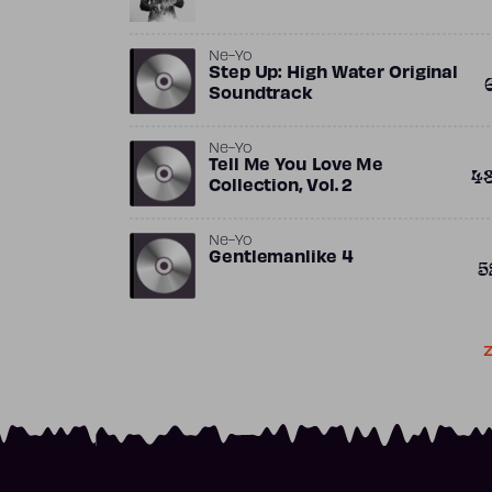
Ne-Yo
Step Up: High Water Original
Soundtrack
Ne-Yo
Tell Me You Love Me
4
Collection, Vol. 2
Ne-Yo
Gentlemanlike 4
5
Z