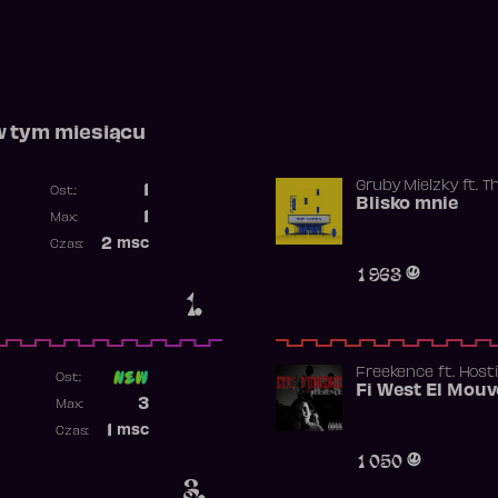
w tym miesiącu
Gruby Mielzky
ft.
T
1
Ost.:
Blisko mnie
Poprzednia pozycja
1
Max:
Najwyższa pozycja
2
msc
Czas:
Obecność w rankingu
1 963
1.
Freekence
ft.
Hosti
Ost:
Poprzednia pozycja
3
Max:
Najwyższa pozycja
1
msc
Czas:
Obecność w rankingu
1 050
3.