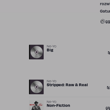
rozwi
Gatun
62
Ne-Yo
Big
Ne-Yo
Stripped: Raw & Real
4
Ne-Yo
Non-Fiction
6