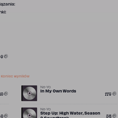
ązania:
ki:
46
Koniec wyników
Ne-Yo
In My Own Words
19
176
Ne-Yo
Step Up: High Water, Season
49
58