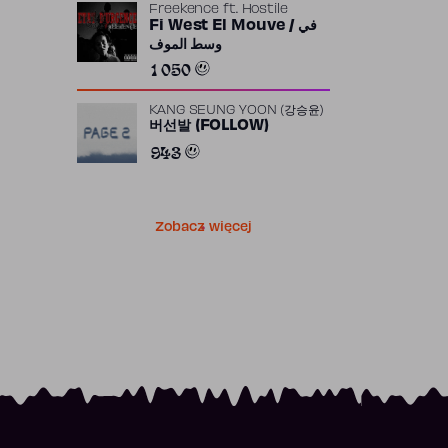
Freekence
ft.
Hostile
Fi West El Mouve / في
وسط الموف
1 050
KANG SEUNG YOON (강승윤)
버선발 (FOLLOW)
943
Zobacz więcej