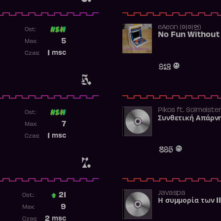
​eAeon (이이언)
Ost:
No Fun Without
Poprzednia pozycja
5
Max:
Najwyższa pozycja
1
msc
Czas:
Obecność w rankingu
912
5.
Pikos
ft.
Solmeiste
Ost:
Συνθετική Απάρν
Poprzednia pozycja
7
Max:
Najwyższa pozycja
1
msc
Czas:
Obecność w rankingu
895
7.
Javaspa
21
Ost.:
Η συμμορία των 1
Poprzednia pozycja
9
Max:
Najwyższa pozycja
2
msc
Czas: