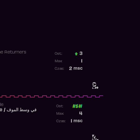
he Returners
3
Ost.:
Poprzednia pozycja
1
Max:
Najwyższa pozycja
2
msc
Czas:
Obecność w rankingu
2.
le
Ost:
Fi West El Mouve / في وسط الموف
Poprzednia pozycja
4
Max:
Najwyższa pozycja
1
msc
Czas:
Obecność w rankingu
4.