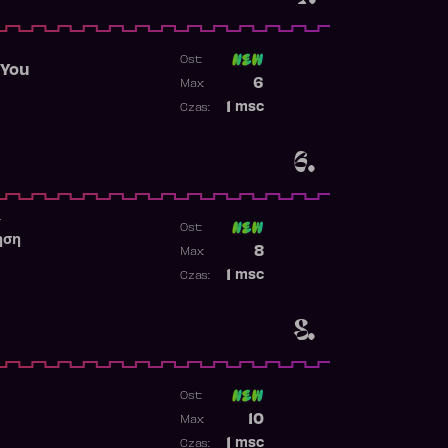
Ost:
 You
Poprzednia pozycja
6
Max:
Najwyższa pozycja
1
msc
Czas:
Obecność w rankingu
6.
r
Ost:
ηση
Poprzednia pozycja
8
Max:
Najwyższa pozycja
1
msc
Czas:
Obecność w rankingu
8.
Ost:
1
Poprzednia pozycja
10
Max:
Najwyższa pozycja
1
msc
Czas: