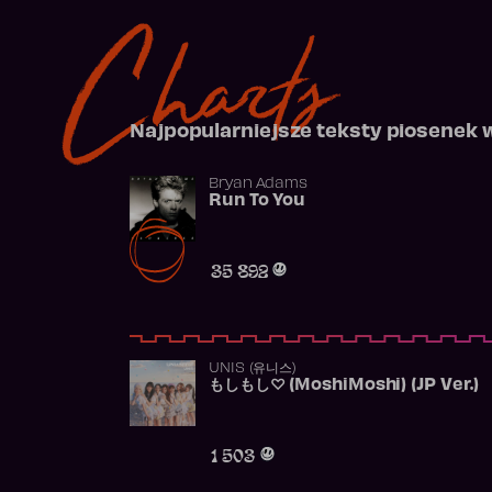
Charts
Najpopularniejsze teksty piosenek 
Bryan Adams
Run To You
35 892
UNIS (유니스)
もしもし♡ (MoshiMoshi) (JP Ver.)
1 503