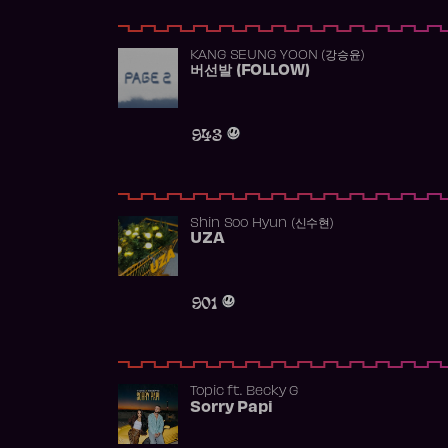
KANG SEUNG YOON (강승윤)
버선발 (FOLLOW)
943
Shin Soo Hyun (신수현)
UZA
901
Topic
ft.
Becky G
Sorry Papi