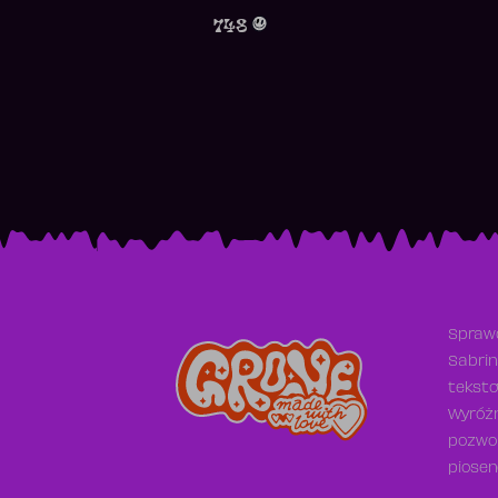
748
Sprawd
Sabrin
teksto
Wyróżn
pozwol
piosen