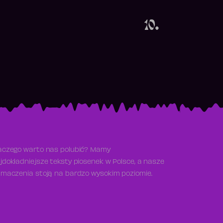
Obecność w rankingu
10.
aczego warto nas polubić? Mamy
jdokładniejsze teksty piosenek w Polsce, a nasze
umaczenia stoją na bardzo wysokim poziomie.