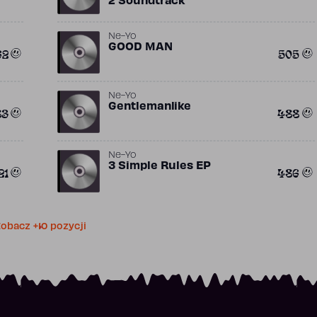
2 Soundtrack
Ne-Yo
GOOD MAN
62
505
Ne-Yo
Gentlemanlike
83
488
Ne-Yo
3 Simple Rules EP
21
486
obacz +10 pozycji