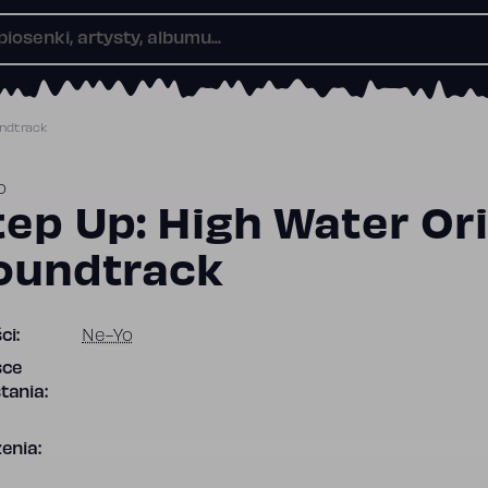
undtrack
o
tep Up: High Water Ori
oundtrack
ci:
Ne-Yo
sce
tania:
enia: