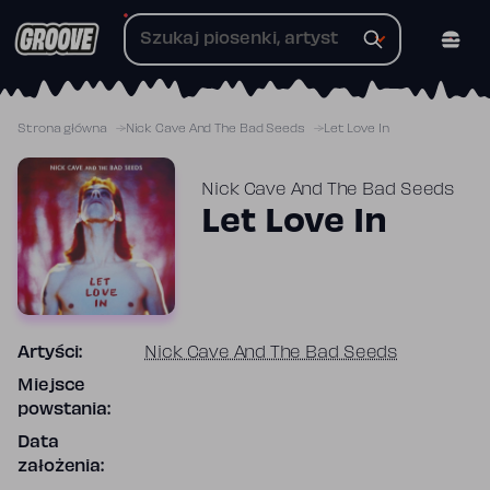
Przejdź
do
treści
Strona główna
Nick Cave And The Bad Seeds
Let Love In
Nick Cave And The Bad Seeds
Let Love In
Artyści:
Nick Cave And The Bad Seeds
Miejsce
powstania:
Data
założenia: