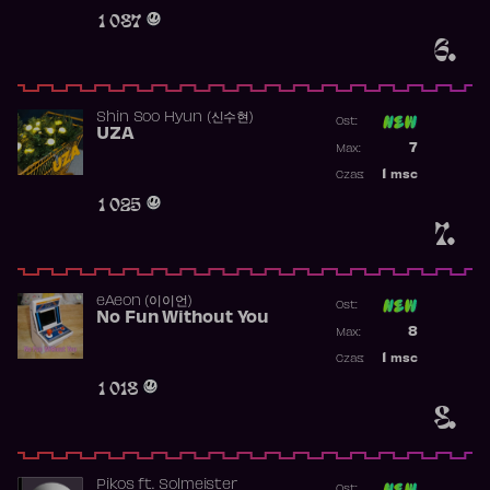
Obecność w 
1 087
6.
Shin Soo Hyun (신수현)
Ost:
UZA
Poprzednia p
7
Max:
Najwyższa p
1
msc
Czas:
Obecność w 
1 025
7.
​eAeon (이이언)
Ost:
No Fun Without You
Poprzednia p
8
Max:
Najwyższa p
1
msc
Czas:
Obecność w 
1 018
8.
Pikos
ft.
Solmeister
Ost: