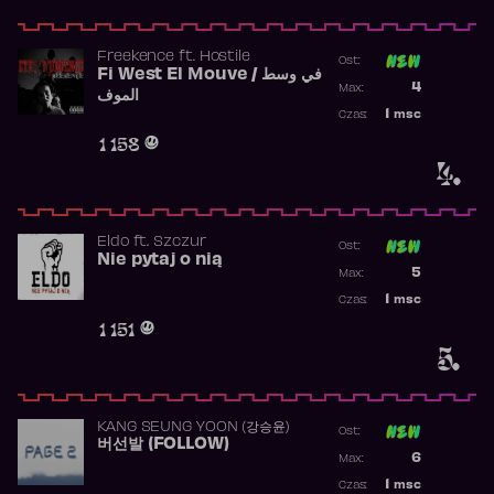
Freekence
ft.
Hostile
Ost:
Fi West El Mouve / في وسط
Poprzednia p
4
Max:
الموف
Najwyższa p
1
msc
Czas:
Obecność w 
1 158
4.
Eldo
ft.
Szczur
Ost:
Nie pytaj o nią
Poprzednia p
5
Max:
Najwyższa p
1
msc
Czas:
Obecność w 
1 151
5.
KANG SEUNG YOON (강승윤)
Ost:
버선발 (FOLLOW)
Poprzednia p
6
Max:
Najwyższa p
1
msc
Czas: