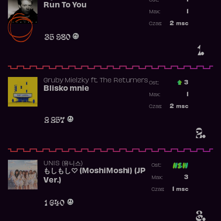
1
Ost.:
Run To You
Poprzednia p
1
Max:
Najwyższa po
2
msc
Czas:
Obecność w r
35 980
1.
Gruby Mielzky
ft.
The Returners
3
Ost.:
Blisko mnie
Poprzednia p
1
Max:
Najwyższa po
2
msc
Czas:
Obecność w r
2 257
2.
UNIS (유니스)
Ost:
もしもし♡ (MoshiMoshi) (JP
Poprzednia p
3
Max:
Ver.)
Najwyższa p
1
msc
Czas:
Obecność w 
1 640
3.