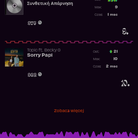
Συνθετική Απάρνηση
Poprzednia p
9
Max:
Najwyższa p
1
msc
Czas:
Obecność w 
976
9.
Topic
ft.
Becky G
21
Ost.:
Sorry Papi
Poprzednia p
10
Max:
Najwyższa po
2
msc
Czas:
Obecność w r
962
10.
Zobacz więcej