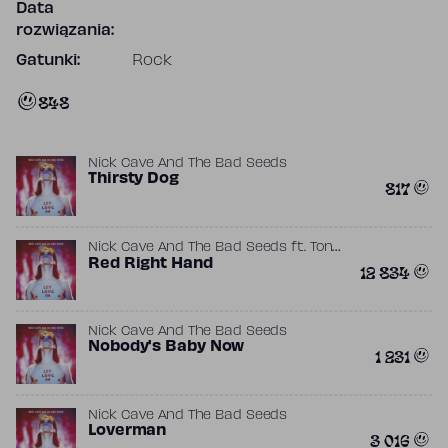
Data
rozwiązania:
Gatunki:
Rock
848
Nick Cave And The Bad Seeds
Thirsty Dog
817
Nick Cave And The Bad Seeds
ft.
Tony
Cohen
Red Right Hand
12 834
Nick Cave And The Bad Seeds
Nobody's Baby Now
1 231
Nick Cave And The Bad Seeds
Loverman
3 016