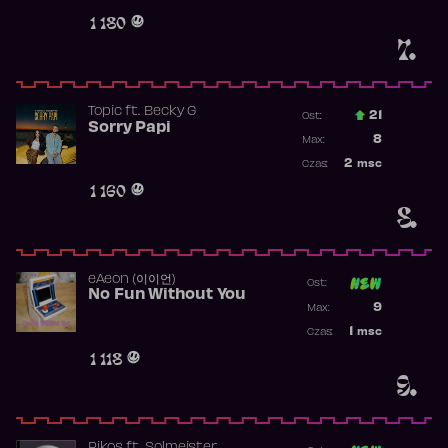
Obecność w 
1 180
7.
Topic
ft.
Becky G
21
Ost.:
Sorry Papi
Poprzednia p
8
Max:
Najwyższa po
2
msc
Czas:
Obecność w r
1 160
8.
​eAeon (이이언)
Ost:
No Fun Without You
Poprzednia p
9
Max:
Najwyższa p
1
msc
Czas:
Obecność w 
1 118
9.