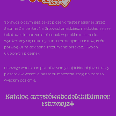
Sprawdź o czym jest tekst piosenki Taste nagranej przez
Sabrina Carpenter. Na Groove.pl znajdziesz najdokładniejsze
tekstowo tłumaczenia piosenek w polskim Internecie.
Wyróżniamy się unikalnymi interpretacjami tekstów, które
pozwolą Ci na dokładne zrozumienie przekazu Twoich
ulubionych piosenek.
Dlaczego warto nas polubić? Mamy najdokładniejsze teksty
piosenek w Polsce, a nasze tłumaczenia stoją na bardzo
wysokim poziomie.
Katalog artystów
a
b
c
d
e
f
g
h
i
j
k
l
m
n
o
p
r
s
t
u
w
x
y
z
#