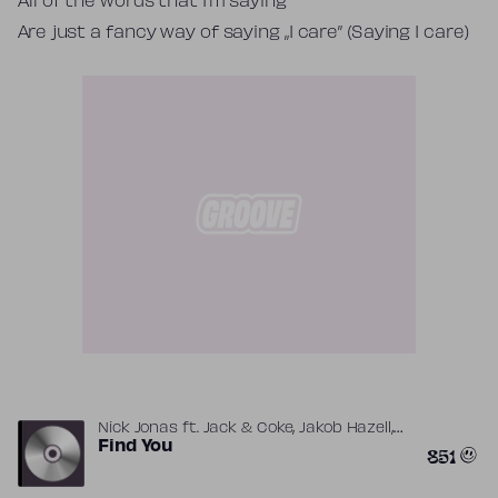
All of the words that I’m saying
Are just a fancy way of saying „I care” (Saying I care)
,
,
Nick Jonas
ft.
Jack & Coke
Jakob Hazell
,
Simon Wilcox
Find You
Svante Halldin
851