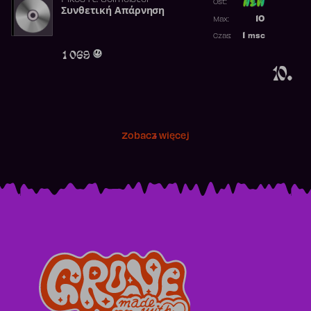
Pikos
ft.
Solmeister
Ost:
Συνθετική Απάρνηση
Poprzednia p
10
Max:
Najwyższa p
1
msc
Czas:
Obecność w 
1 069
10.
Zobacz więcej