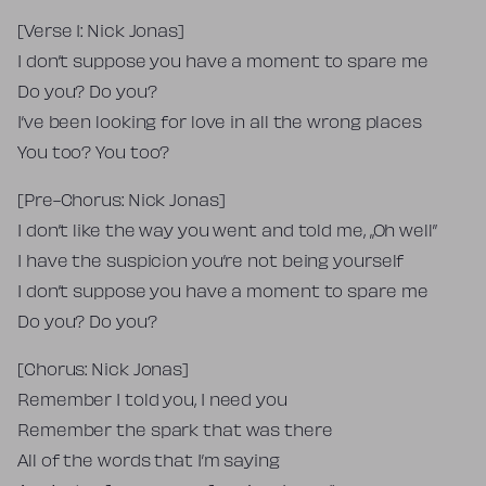
[Verse 1: Nick Jonas]
I don’t suppose you have a moment to spare me
Do you? Do you?
I’ve been looking for love in all the wrong places
You too? You too?
[Pre-Chorus: Nick Jonas]
I don’t like the way you went and told me, „Oh well”
I have the suspicion you’re not being yourself
I don’t suppose you have a moment to spare me
Do you? Do you?
[Chorus: Nick Jonas]
Remember I told you, I need you
Remember the spark that was there
All of the words that I’m saying