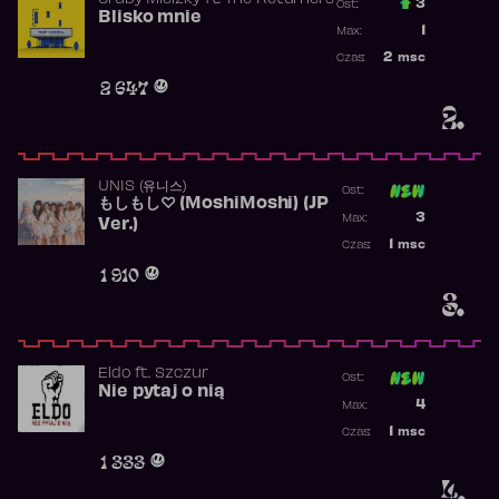
Gruby Mielzky
ft.
The Returners
3
Ost.:
Blisko mnie
Poprzednia p
1
Max:
Najwyższa po
2
msc
Czas:
Obecność w r
2 647
2.
UNIS (유니스)
Ost:
もしもし♡ (MoshiMoshi) (JP
Poprzednia p
3
Max:
Ver.)
Najwyższa p
1
msc
Czas:
Obecność w 
1 910
3.
Eldo
ft.
Szczur
Ost:
Nie pytaj o nią
Poprzednia p
4
Max:
Najwyższa p
1
msc
Czas:
Obecność w 
1 333
4.