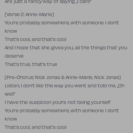
Are just a fancy way of saying „I care”
[Verse 2: Anne-Marie]
You’re probably somewhere, with someone I don’t
know
That’s cool, and that’s cool
And I hope that she gives you, all the things that you
deserve
That’s true, that’s true
[Pre-Chorus: Nick Jonas & Anne-Marie, Nick Jonas]
Listen, I don’t like the way you went and told me, „Oh
well”
I have the suspicion you’re not being yourself
You’re probably somewhere, with someone I don’t
know
That’s cool, and that’s cool