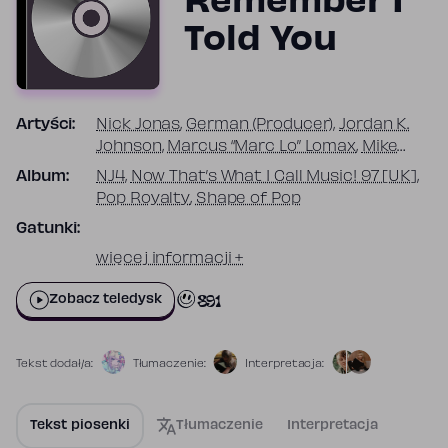
Remember I
Told You
Artyści:
Nick Jonas
,
German (Producer)
,
Jordan K.
Johnson
,
Marcus “Marc Lo” Lomax
,
Mike
Posner
,
Stefan Johnson.
,
The Monsters &
Album:
NJ4
,
Now That’s What I Call Music! 97 [UK]
,
Strangerz
Pop Royalty
,
Shape of Pop
Gatunki:
więcej informacji +
891
Zobacz teledysk
Tekst dodał/a:
Tłumaczenie:
Interpretacja:
Tekst piosenki
Tłumaczenie
Interpretacja