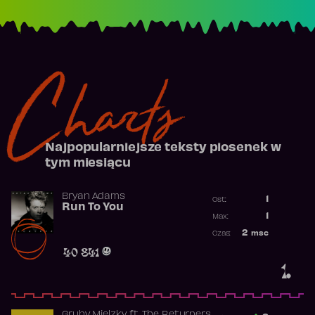
Charts
Najpopularniejsze teksty piosenek w
tym miesiącu
Bryan Adams
1
Ost.:
Run To You
Poprzednia p
1
Max:
Najwyższa po
2
msc
Czas:
Obecność w r
40 841
1.