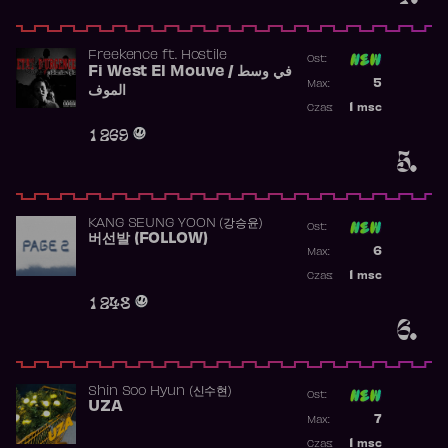
Freekence
ft.
Hostile
Ost:
Fi West El Mouve / في وسط
Poprzednia p
5
Max:
الموف
Najwyższa p
1
msc
Czas:
Obecność w 
1 269
5.
KANG SEUNG YOON (강승윤)
Ost:
버선발 (FOLLOW)
Poprzednia p
6
Max:
Najwyższa p
1
msc
Czas:
Obecność w 
1 248
6.
Shin Soo Hyun (신수현)
Ost:
UZA
Poprzednia p
7
Max:
Najwyższa p
1
msc
Czas: