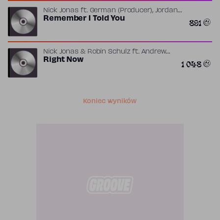
,
Nick Jonas
ft.
German (Producer)
Jordan
,
,
K. Johnson
Remember I Told You
Marcus “Marc Lo” Lomax
Mike
891
,
,
Posner
Stefan Johnson.
The Monsters &
Strangerz
Nick Jonas & Robin Schulz
ft.
Andrew
,
,
,
McMahon
Right Now
JUNKX
Nick Jonas
Peter
1 048
,
,
,
Hanna
Robin Schulz
Skylar Grey
Steve
,
Mac
Taylor Bird
Koniec wyników