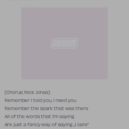
Tekst piosenki
[Chorus: Nick Jonas]
Remember I told you, I need you
Remember the spark that was there
All of the words that I’m saying
Are just a fancy way of saying „I care”