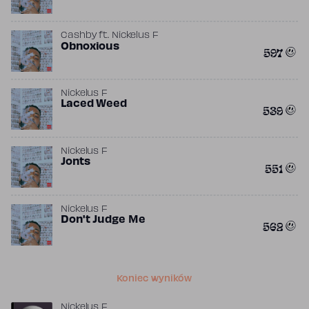
Cashby
ft.
Nickelus F
Obnoxious
597
Nickelus F
Laced Weed
539
Nickelus F
Jonts
551
Nickelus F
Don't Judge Me
562
Koniec wyników
Nickelus F