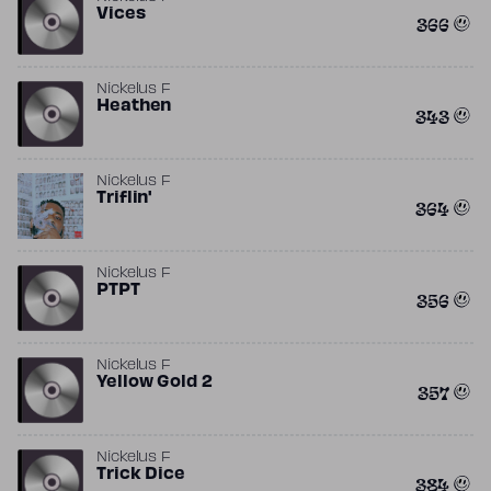
Vices
366
Nickelus F
Heathen
343
Nickelus F
Triflin'
364
Nickelus F
PTPT
356
Nickelus F
Yellow Gold 2
357
Nickelus F
Trick Dice
384