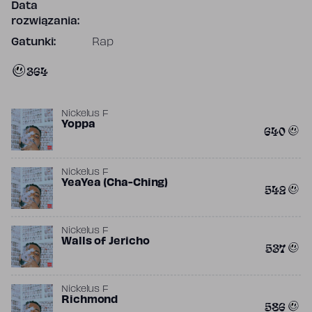
Data
rozwiązania:
Gatunki:
Rap
364
Nickelus F
Yoppa
640
Nickelus F
YeaYea (Cha-Ching)
542
Nickelus F
Walls of Jericho
537
Nickelus F
Richmond
586