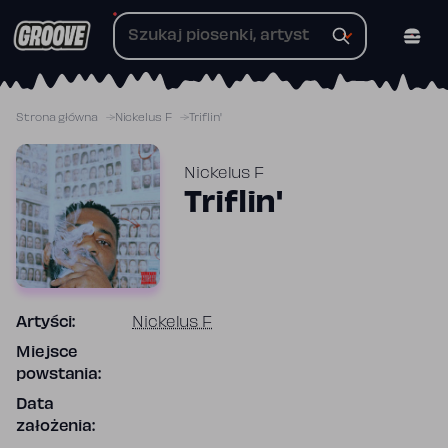
Przejdź
do
treści
Strona główna
Nickelus F
Triflin'
Nickelus F
Triflin'
Artyści:
Nickelus F
Miejsce
powstania:
Data
założenia: