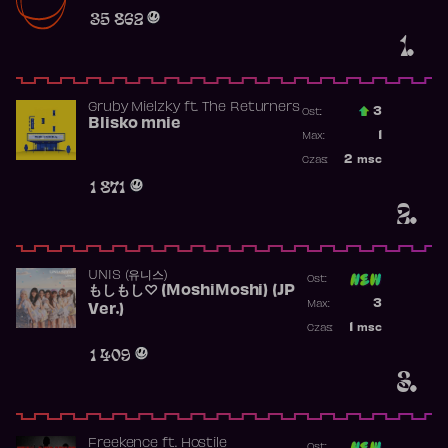
Obecność w r
35 862
1.
Gruby Mielzky
ft.
The Returners
3
Ost.:
Blisko mnie
Poprzednia p
1
Max:
Najwyższa po
2
msc
Czas:
Obecność w r
1 871
2.
UNIS (유니스)
Ost:
もしもし♡ (MoshiMoshi) (JP
Poprzednia p
3
Max:
Ver.)
Najwyższa p
1
msc
Czas:
Obecność w 
1 409
3.
Freekence
ft.
Hostile
Ost: