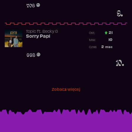
Obecność w 
709
9.
Topic
ft.
Becky G
21
Ost.:
Sorry Papi
Poprzednia p
10
Max:
Najwyższa po
2
msc
Czas:
Obecność w r
669
10.
Zobacz więcej