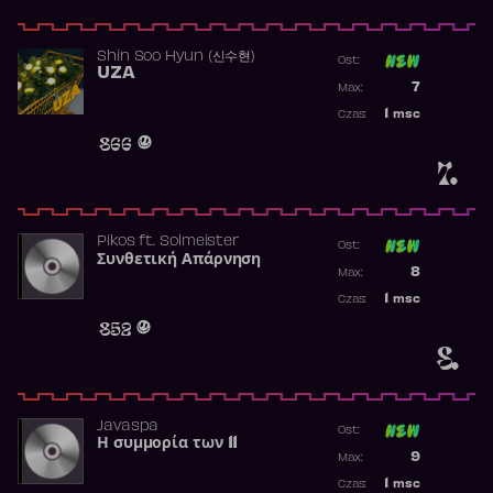
Shin Soo Hyun (신수현)
Ost:
UZA
Poprzednia p
7
Max:
Najwyższa p
1
msc
Czas:
Obecność w 
866
7.
Pikos
ft.
Solmeister
Ost:
Συνθετική Απάρνηση
Poprzednia p
8
Max:
Najwyższa p
1
msc
Czas:
Obecność w 
852
8.
Javaspa
Ost:
Η συμμορία των 11
Poprzednia p
9
Max:
Najwyższa p
1
msc
Czas: