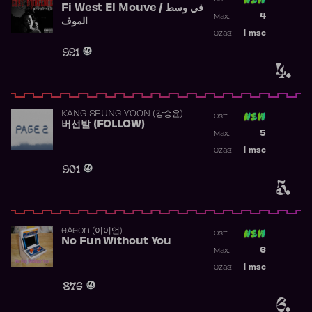
Fi West El Mouve / في وسط
Poprzednia p
4
Max:
الموف
Najwyższa p
1
msc
Czas:
Obecność w 
991
4.
KANG SEUNG YOON (강승윤)
Ost:
버선발 (FOLLOW)
Poprzednia p
5
Max:
Najwyższa p
1
msc
Czas:
Obecność w 
901
5.
​eAeon (이이언)
Ost:
No Fun Without You
Poprzednia p
6
Max:
Najwyższa p
1
msc
Czas:
Obecność w 
876
6.