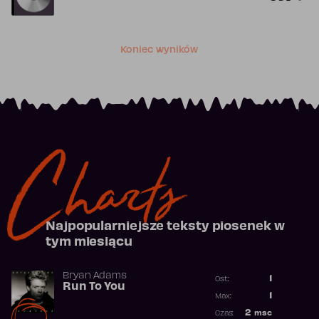
Koniec wyników
Charts
Najpopularniejsze teksty piosenek w
tym miesiącu
Bryan Adams
1
Ost.:
Run To You
Poprzednia p
1
Max:
Najwyższa po
2
msc
Czas: