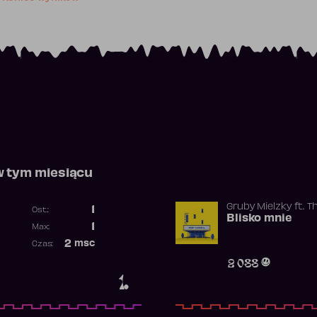
w tym miesiącu
Gruby Mielzky
ft.
T
1
Ost.:
Blisko mnie
Poprzednia pozycja
1
Max:
Najwyższa pozycja
2
msc
Czas:
Obecność w rankingu
2 088
1.