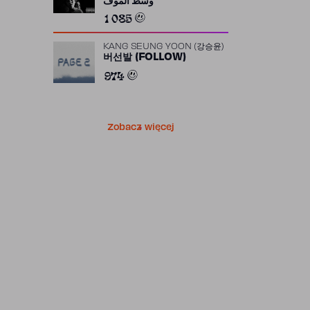
وسط الموف
1 085
KANG SEUNG YOON (강승윤)
버선발 (FOLLOW)
974
Zobacz więcej