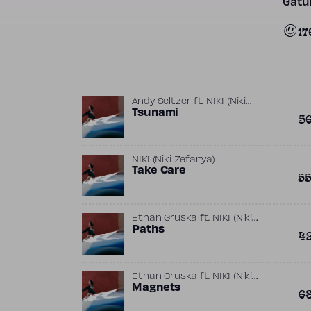
Gatun
17
Andy Seltzer
ft.
NIKI (Niki
Zefanya)
Tsunami
5
NIKI (Niki Zefanya)
Take Care
5
Ethan Gruska
ft.
NIKI (Niki
Zefanya)
Paths
4
Ethan Gruska
ft.
NIKI (Niki
Zefanya)
Magnets
6