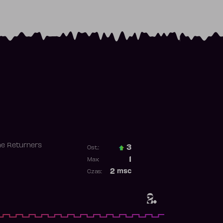
he Returners
3
Ost.:
Poprzednia pozycja
1
Max:
Najwyższa pozycja
2
msc
Czas:
Obecność w rankingu
2.