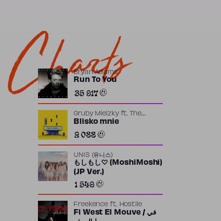
Charts
Bryan Adams
Run To You
35 917
Gruby Mielzky
ft.
The
Returners
Blisko mnie
2 088
UNIS (유니스)
もしもし♡ (MoshiMoshi)
(JP Ver.)
1 549
Freekence
ft.
Hostile
Fi West El Mouve / في