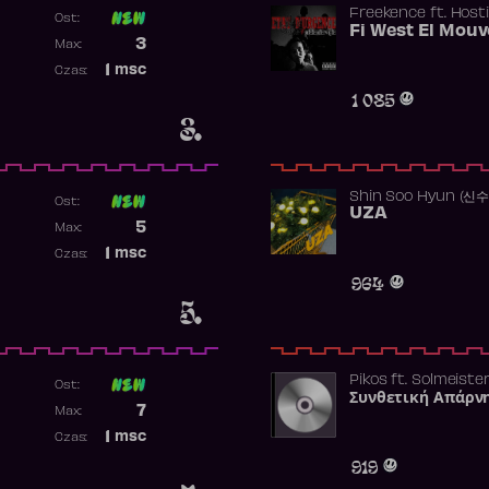
Freekence
ft.
Hosti
Ost:
Poprzednia pozycja
3
Max:
Najwyższa pozycja
1
msc
Czas:
Obecność w rankingu
1 085
3.
Shin Soo Hyun (신
Ost:
UZA
Poprzednia pozycja
5
Max:
Najwyższa pozycja
1
msc
Czas:
Obecność w rankingu
964
5.
Pikos
ft.
Solmeiste
Ost:
Συνθετική Απάρν
Poprzednia pozycja
7
Max:
Najwyższa pozycja
1
msc
Czas:
Obecność w rankingu
919