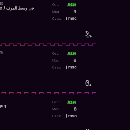
le
Ost:
Fi West El Mouve / في وسط الموف
Poprzednia pozycja
4
Max:
Najwyższa pozycja
1
msc
Czas:
Obecność w rankingu
4.
수현)
Ost:
Poprzednia pozycja
6
Max:
Najwyższa pozycja
1
msc
Czas:
Obecność w rankingu
6.
r
Ost:
ηση
Poprzednia pozycja
8
Max:
Najwyższa pozycja
1
msc
Czas:
Obecność w rankingu