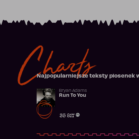
Charts
Najpopularniejsze teksty piosenek 
Bryan Adams
Run To You
35 917