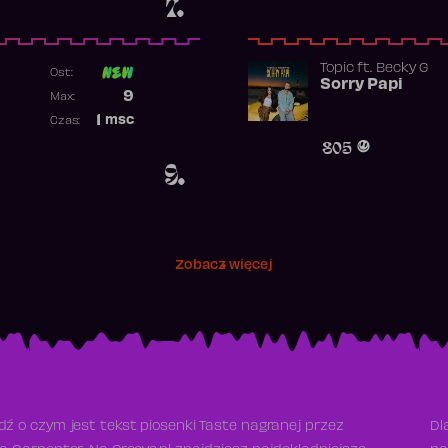
7.
Topic
ft.
Becky G
Ost:
Sorry Papi
Poprzednia pozycja
9
Max:
Najwyższa pozycja
1
msc
Czas:
Obecność w rankingu
805
9.
Zobacz więcej
ź o czym jest tekst piosenki Taste nagranej przez
Dl