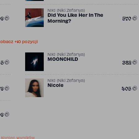
NIKI (Niki Zefanya)
Did You Like Her In The
06
570
Morning?
obacz +10 pozycji
NIKI (Niki Zefanya)
MOONCHILD
45
382
NIKI (Niki Zefanya)
Nicole
76
405
06
Koniec wyników