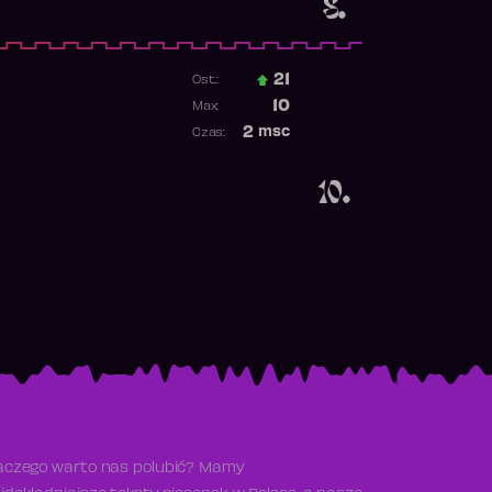
8.
21
Ost.:
Poprzednia pozycja
10
Max:
Najwyższa pozycja
2
msc
Czas:
Obecność w rankingu
10.
aczego warto nas polubić? Mamy