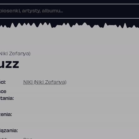
(Niki Zefanya)
uzz
ci:
NIKI (Niki Zefanya)
sce
tania:
enia:
ązania: