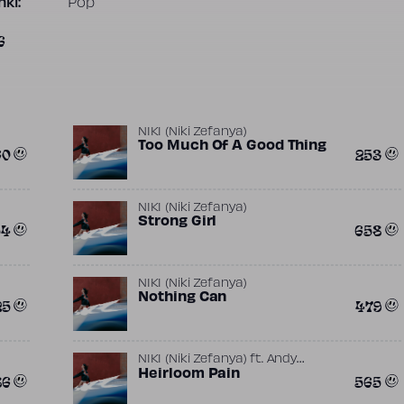
ki:
Pop
6
NIKI (Niki Zefanya)
Too Much Of A Good Thing
60
253
NIKI (Niki Zefanya)
Strong Girl
54
658
NIKI (Niki Zefanya)
Nothing Can
25
479
NIKI (Niki Zefanya)
ft.
Andy
,
Seltzer
Heirloom Pain
B.B. King
86
565