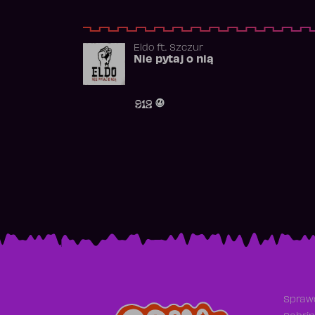
Eldo
ft.
Szczur
Nie pytaj o nią
912
Sprawd