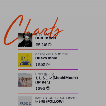
Charts
Bryan Adams
Run To You
35 419
Gruby Mielzky
ft.
The
Returners
Blisko mnie
1 550
UNIS (유니스)
もしもし♡ (MoshiMoshi)
(JP Ver.)
1 245
KANG SEUNG YOON (강승윤)
버선발 (FOLLOW)