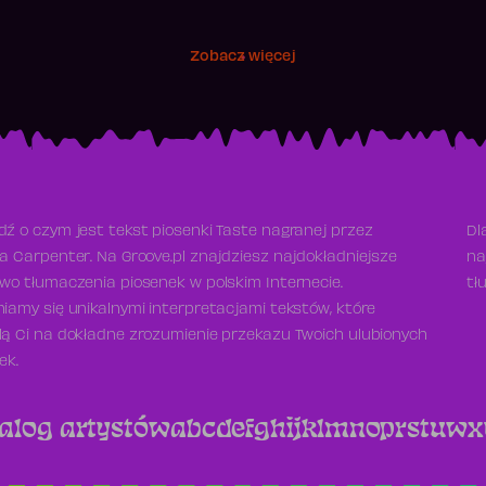
Zobacz więcej
ź o czym jest tekst piosenki Taste nagranej przez
Dl
a Carpenter. Na Groove.pl znajdziesz najdokładniejsze
na
wo tłumaczenia piosenek w polskim Internecie.
tł
iamy się unikalnymi interpretacjami tekstów, które
ą Ci na dokładne zrozumienie przekazu Twoich ulubionych
ek.
alog artystów
a
b
c
d
e
f
g
h
i
j
k
l
m
n
o
p
r
s
t
u
w
x