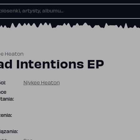
ee Heaton
ad Intentions EP
ci:
Niykee Heaton
sce
tania:
enia:
ązania: