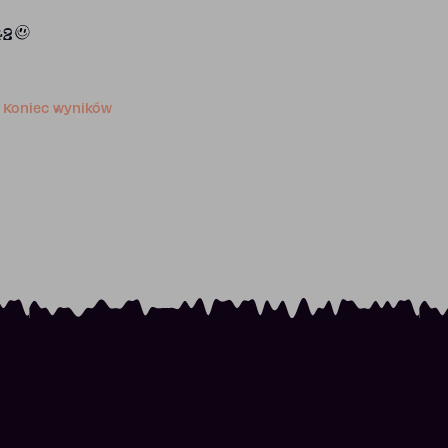
42
Koniec wyników