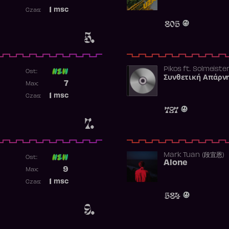
Najwyższa pozycja
1
msc
Czas:
Obecność w rankingu
805
5.
Pikos
ft.
Solmeiste
Ost:
Συνθετική Απάρν
Poprzednia pozycja
7
Max:
Najwyższa pozycja
1
msc
Czas:
Obecność w rankingu
727
7.
Mark Tuan (段宜恩)
Ost:
Alone
Poprzednia pozycja
9
Max:
Najwyższa pozycja
1
msc
Czas:
Obecność w rankingu
584
9.