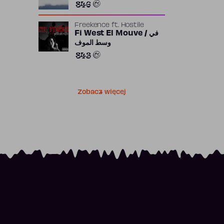
846
Freekence
ft.
Hostile
Fi West El Mouve / في
وسط الموف
843
Zobacz więcej