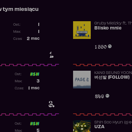
w tym miesiącu
Gruby Mielzky
ft.
T
1
Ost.:
Blisko mnie
Poprzednia pozycja
1
Max:
Najwyższa pozycja
2
msc
Czas:
Obecność w rankingu
1 550
1.
KANG SEUNG YOON
Ost:
버선발 (FOLLOW)
Poprzednia pozycja
3
Max:
Najwyższa pozycja
1
msc
Czas:
Obecność w rankingu
846
3.
Shin Soo Hyun (신
Ost:
UZA
Poprzednia pozycja
5
Max: