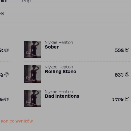
ki:
Pop
42
Niykee Heaton
Sober
61
538
Niykee Heaton
Rolling Stone
54
536
Niykee Heaton
Bad Intentions
39
1 706
Koniec wyników