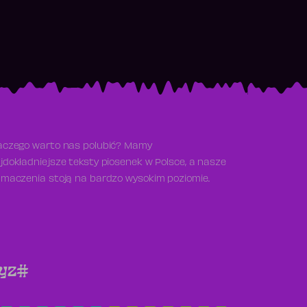
aczego warto nas polubić? Mamy
jdokładniejsze teksty piosenek w Polsce, a nasze
umaczenia stoją na bardzo wysokim poziomie.
y
z
#