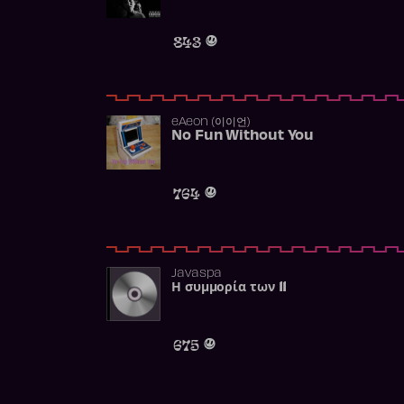
843
​eAeon (이이언)
No Fun Without You
764
Javaspa
Η συμμορία των 11
675