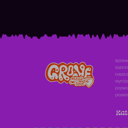
Sprawd
Sabrin
teksto
Wyróżn
pozwol
piosen
Kat