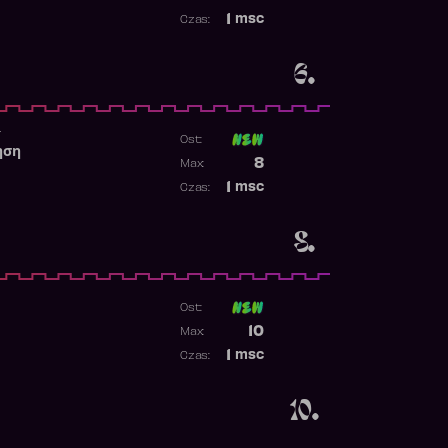
Najwyższa pozycja
1
msc
Czas:
Obecność w rankingu
6.
r
Ost:
ηση
Poprzednia pozycja
8
Max:
Najwyższa pozycja
1
msc
Czas:
Obecność w rankingu
8.
Ost:
Poprzednia pozycja
10
Max:
Najwyższa pozycja
1
msc
Czas:
Obecność w rankingu
10.