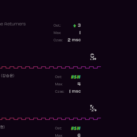
he Returners
3
Ost.:
Poprzednia pozycja
1
Max:
Najwyższa pozycja
2
msc
Czas:
Obecność w rankingu
2.
 (강승윤)
Ost:
Poprzednia pozycja
4
Max:
Najwyższa pozycja
1
msc
Czas:
Obecność w rankingu
4.
수현)
Ost:
Poprzednia pozycja
6
Max: