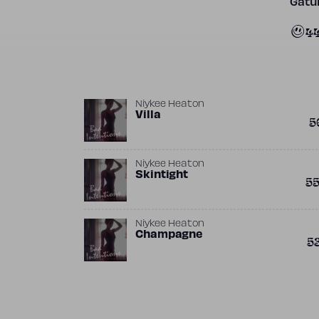
Gatun
4
Niykee Heaton
Villa
5
Niykee Heaton
Skintight
5
Niykee Heaton
Champagne
5