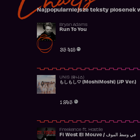
Najpopularniejsze teksty piosenek 
Bryan Adams
Run To You
35 419
UNIS (유니스)
もしもし♡ (MoshiMoshi) (JP Ver.)
1 245
Freekence
ft.
Hostile
Fi West El Mouve / في وسط الموف