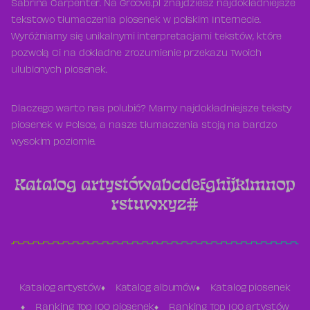
Sabrina Carpenter. Na Groove.pl znajdziesz najdokładniejsze
tekstowo tłumaczenia piosenek w polskim Internecie.
Wyróżniamy się unikalnymi interpretacjami tekstów, które
pozwolą Ci na dokładne zrozumienie przekazu Twoich
ulubionych piosenek.
Dlaczego warto nas polubić? Mamy najdokładniejsze teksty
piosenek w Polsce, a nasze tłumaczenia stoją na bardzo
wysokim poziomie.
Katalog artystów
a
b
c
d
e
f
g
h
i
j
k
l
m
n
o
p
r
s
t
u
w
x
y
z
#
Katalog artystów
Katalog albumów
Katalog piosenek
Ranking Top 100 piosenek
Ranking Top 100 artystów