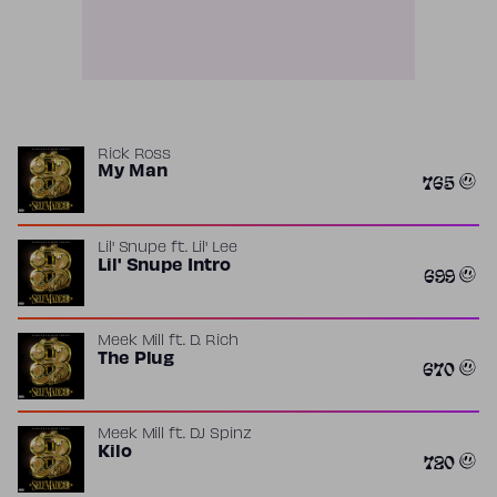
Rick Ross
My Man
765
Lil' Snupe
ft.
Lil' Lee
Lil' Snupe Intro
699
Meek Mill
ft.
D. Rich
The Plug
670
Meek Mill
ft.
DJ Spinz
Kilo
720