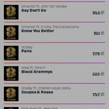
Omarion
ft.
John “SK” McGee
Say Don't Go
842
,
Omarion
ft.
R. City
The CoCaptains
Know You Better
891
Stalley
Paris
708
Wale
ft.
Tone P
Black Grammys
655
,
Stalley
ft.
Childish Major
Kebu
Coupes & Roses
747