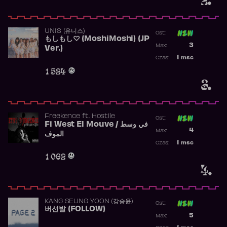
UNIS (유니스)
Ost:
もしもし♡ (MoshiMoshi) (JP
Poprzednia p
3
Max:
Ver.)
Najwyższa p
1
msc
Czas:
Obecność w 
1 524
3.
Freekence
ft.
Hostile
Ost:
Fi West El Mouve / في وسط
Poprzednia p
4
Max:
الموف
Najwyższa p
1
msc
Czas:
Obecność w 
1 062
4.
KANG SEUNG YOON (강승윤)
Ost:
버선발 (FOLLOW)
Poprzednia p
5
Max:
Najwyższa p