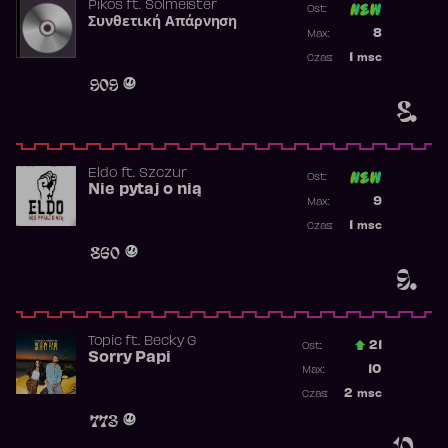
Pikos
ft.
Solmeister
Ost:
Συνθετική Απάρνηση
Poprzednia p
8
Max:
Najwyższa p
1
msc
Czas:
Obecność w 
909
8.
Eldo
ft.
Szczur
Ost:
Nie pytaj o nią
Poprzednia p
9
Max:
Najwyższa p
1
msc
Czas:
Obecność w 
860
9.
Topic
ft.
Becky G
21
Ost.:
Sorry Papi
Poprzednia p
10
Max:
Najwyższa po
2
msc
Czas:
Obecność w r
773
10.