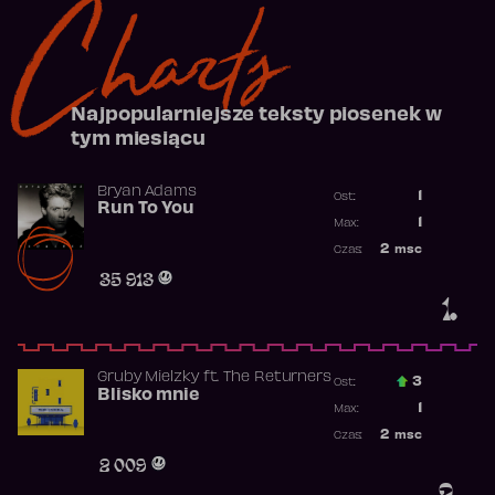
Charts
Najpopularniejsze teksty piosenek w
tym miesiącu
Bryan Adams
1
Ost.:
Run To You
Poprzednia p
1
Max:
Najwyższa po
2
msc
Czas:
Obecność w r
35 913
1.
Gruby Mielzky
ft.
The Returners
3
Ost.:
Blisko mnie
Poprzednia p
1
Max:
Najwyższa po
2
msc
Czas:
Obecność w r
2 009
2.