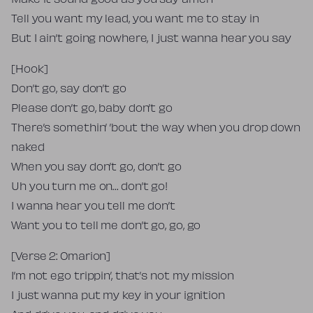
Make it sound good as you say amen
Tell you want my lead, you want me to stay in
But I ain’t going nowhere, I just wanna hear you say
[Hook]
Don’t go, say don’t go
Please don’t go, baby don’t go
There’s somethin’ ’bout the way when you drop down
naked
When you say don’t go, don’t go
Uh you turn me on… don’t go!
I wanna hear you tell me don’t
Want you to tell me don’t go, go, go
[Verse 2: Omarion]
I’m not ego trippin’, that’s not my mission
I just wanna put my key in your ignition