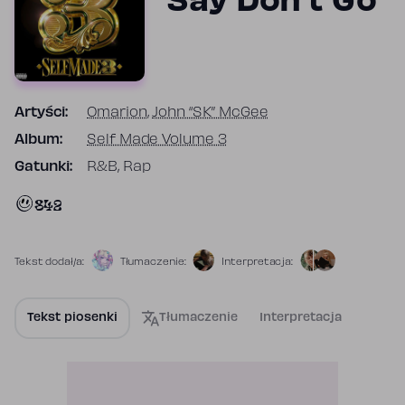
Say Don't Go
Artyści:
Omarion
,
John “SK” McGee
Album:
Self Made Volume 3
Gatunki:
R&B, Rap
842
Tekst dodał/a:
Tłumaczenie:
Interpretacja:
Tekst piosenki
Tłumaczenie
Interpretacja