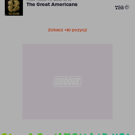
Rick Ross
ft.
Jake One
The Great Americans
752
Zobacz +10 pozycji