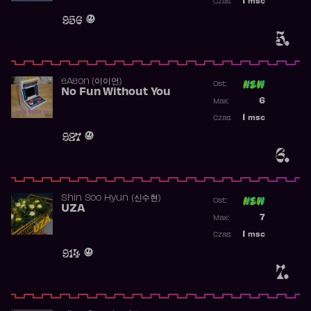
1
msc
Czas:
Obecność w 
956
5.
​eAeon (이이언)
Ost:
No Fun Without You
Poprzednia p
6
Max:
Najwyższa p
1
msc
Czas:
Obecność w 
927
6.
Shin Soo Hyun (신수현)
Ost:
UZA
Poprzednia p
7
Max:
Najwyższa p
1
msc
Czas:
Obecność w 
914
7.