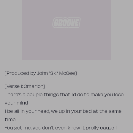
Tekst piosenki
[Produced by John “SK” McGee]
[Verse 1: Omarion]
There’s a couple things that I’d do to make you lose
your mind
I be all in your head, we up in your bed at the same
time
You got me, you don’t even know it prolly cause I