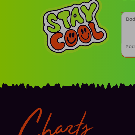
Doda
Podp
Charts