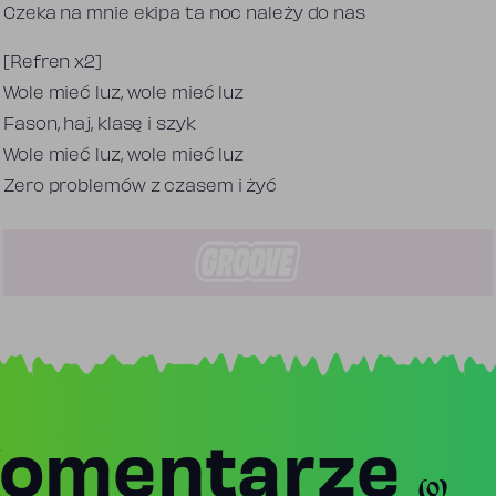
Czeka na mnie ekipa ta noc należy do nas
[Refren x2]
Wole mieć luz, wole mieć luz
Fason, haj, klasę i szyk
Wole mieć luz, wole mieć luz
Zero problemów z czasem i żyć
omentarze
(0)