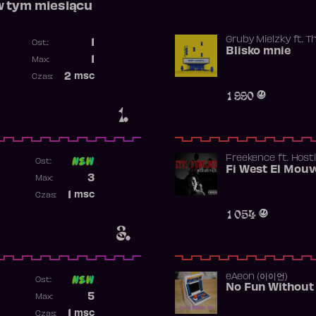
w tym miesiącu
Gruby Mielzky
ft.
T
1
Ost.:
Blisko mnie
Poprzednia pozycja
1
Max:
Najwyższa pozycja
2
msc
Czas:
Obecność w rankingu
1 990
1.
Freekence
ft.
Hosti
Ost:
Poprzednia pozycja
3
Max:
Najwyższa pozycja
1
msc
Czas:
Obecność w rankingu
1 054
3.
​eAeon (이이언)
Ost:
No Fun Without
Poprzednia pozycja
5
Max:
Najwyższa pozycja
1
msc
Czas: