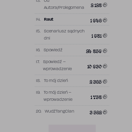
13.
Od
2 128
Autora/Prolegomena
1 649
14.
Raut
15.
Scenariusz sądnych
1 681
dni
24 856
16.
Spowiedź
17.
Spowiedź –
10 630
wprowadzenie
2 395
18.
To mój dzień
19.
To mój dzień –
1 738
wprowadzenie
3 592
20.
WudźTangClan