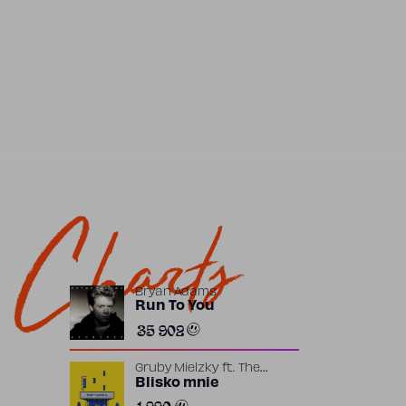
Charts
Bryan Adams
Run To You
35 902
Gruby Mielzky
ft.
The
Returners
Blisko mnie
1 990