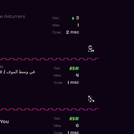
he Returners
3
Ost.:
Poprzednia pozycja
1
Max:
Najwyższa pozycja
2
msc
Czas:
Obecność w rankingu
2.
le
Ost:
Fi West El Mouve / في وسط الموف
Poprzednia pozycja
4
Max:
Najwyższa pozycja
1
msc
Czas:
Obecność w rankingu
4.
Ost:
 You
Poprzednia pozycja
6
Max:
Najwyższa pozycja
1
msc
Czas: