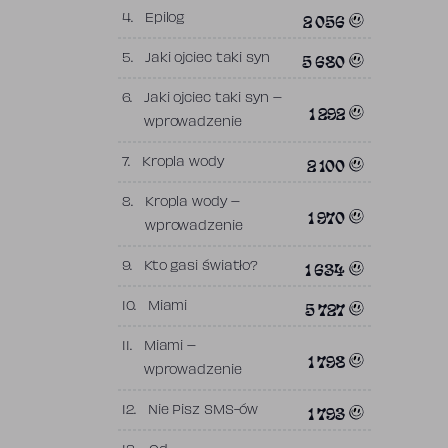
2 056
4.
Epilog
5 680
5.
Jaki ojciec taki syn
6.
Jaki ojciec taki syn –
1 292
wprowadzenie
2 100
7.
Kropla wody
8.
Kropla wody –
1 970
wprowadzenie
1 634
9.
Kto gasi światło?
5 727
10.
Miami
11.
Miami –
1 798
wprowadzenie
1 793
12.
Nie Pisz SMS-ów