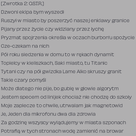
[Zwrotka 2: O.S.T.R.]
Dzwoni ekipa bym wyszedł
Ruszył w miasto by poszerzyć naszej enklawy granice
Pijany przez życie czy widziany przez łychę
Pryzmat spojrzenia określa w oczach burbon’u spożycie
Cze-czekam na nich
Pół roku siedzenia w domu to w rękach dynamit
Topielcy w kieliszkach, Saki miasto, tu Titanic
Tytani czy na pół gwizdka Lame Alko skruszy granit
Takie czary pomyśl
Może dlatego nie pije, bo gubię w głowie algorytm
Jestem specem od linijek chociaż nie chodzę do szkoły
Moje zaplecze to chwile, utrwalam jak magnetowid
Je, Jeden dla mikrofonu dwa dla zdrowia
Za godzinę wszyscy wylądujemy w miasta szponach
Potrafią w tych stronach wodę zamienić na browar