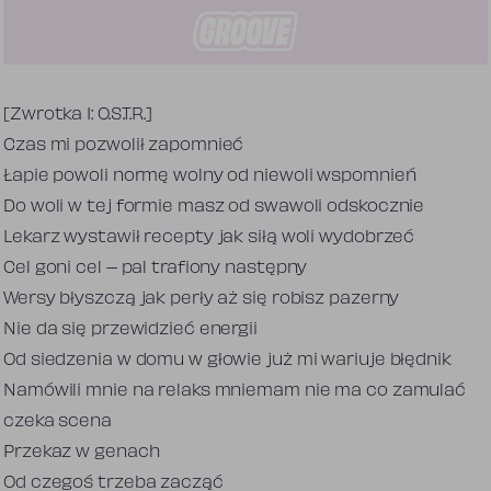
Tekst piosenki
[Zwrotka 1: O.S.T.R.]
Czas mi pozwolił zapomnieć
Łapie powoli normę wolny od niewoli wspomnień
Do woli w tej formie masz od swawoli odskocznie
Lekarz wystawił recepty jak siłą woli wydobrzeć
Cel goni cel – pal trafiony następny
Wersy błyszczą jak perły aż się robisz pazerny
Nie da się przewidzieć energii
Od siedzenia w domu w głowie już mi wariuje błędnik
Namówili mnie na relaks mniemam nie ma co zamulać
czeka scena
Przekaz w genach
Od czegoś trzeba zacząć