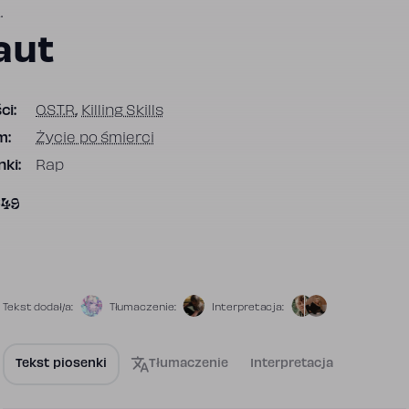
.
aut
ci:
O.S.T.R.
,
Killing Skills
m:
Życie po śmierci
ki:
Rap
649
Tekst dodał/a:
Tłumaczenie:
Interpretacja:
Tekst piosenki
Tłumaczenie
Interpretacja