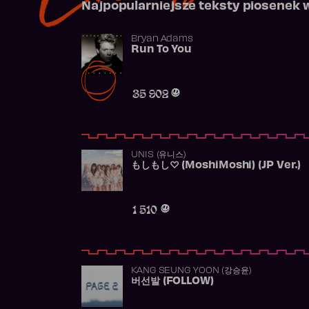
Najpopularniejsze teksty piosenek 
Bryan Adams
Run To You
35 902
UNIS (유니스)
もしもし♡ (MoshiMoshi) (JP Ver.)
1 510
KANG SEUNG YOON (강승윤)
버선발 (FOLLOW)