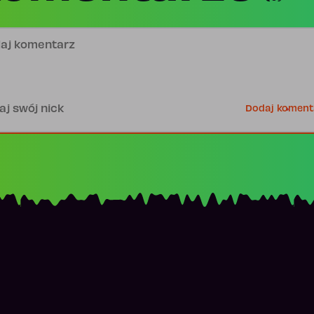
j komentarz
is
Dodaj koment