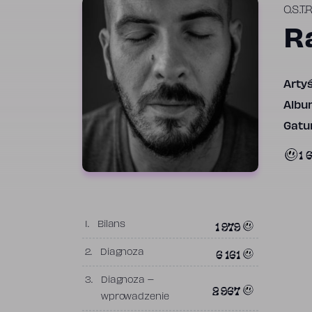
O.S.T.R
R
Artyś
Albu
Gatun
1 
1 979
1.
Bilans
6 161
2.
Diagnoza
3.
Diagnoza –
2 967
wprowadzenie