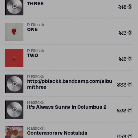
THREE
418
P. Blackk
ONE
417
P. Blackk
TWO
419
P. Blackk
http://pblackk.bandcamp.com/albu
388
m/three
P. Blackk
It's Always Sunny In Columbus 2
403
P. Blackk
Contemporary Nostalgia
428