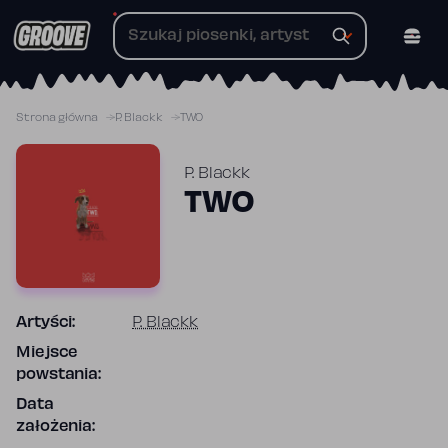
Przejdź
do
treści
Strona główna
P. Blackk
TWO
P. Blackk
TWO
Artyści:
P. Blackk
Miejsce
powstania:
Data
założenia: