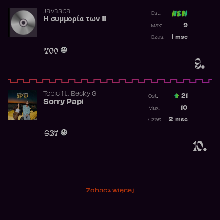
Javaspa
Ost:
Η συμμορία των 11
Poprzednia p
9
Max:
Najwyższa p
1
msc
Czas:
Obecność w 
700
9.
Topic
ft.
Becky G
21
Ost.:
Sorry Papi
Poprzednia p
10
Max:
Najwyższa po
2
msc
Czas:
Obecność w r
637
10.
Zobacz więcej