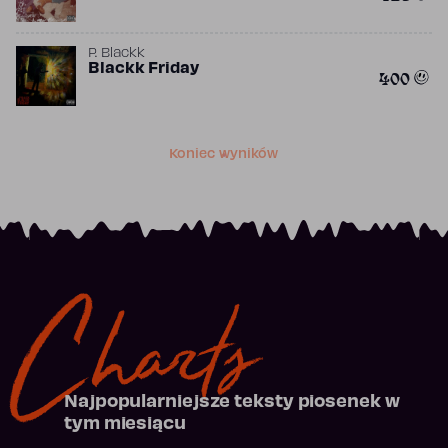
P. Blackk
Blackk Friday
400
Koniec wyników
Charts
Najpopularniejsze teksty piosenek w
tym miesiącu