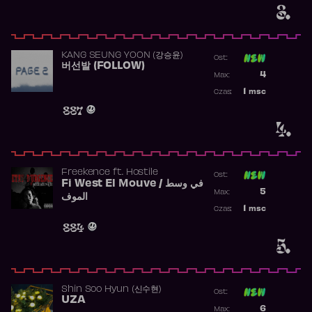
3.
KANG SEUNG YOON (강승윤)
Ost:
버선발 (FOLLOW)
Poprzednia p
4
Max:
Najwyższa p
1
msc
Czas:
Obecność w 
887
4.
Freekence
ft.
Hostile
Ost:
Fi West El Mouve / في وسط
Poprzednia p
5
Max:
الموف
Najwyższa p
1
msc
Czas:
Obecność w 
884
5.
Shin Soo Hyun (신수현)
Ost:
UZA
Poprzednia p
6
Max: