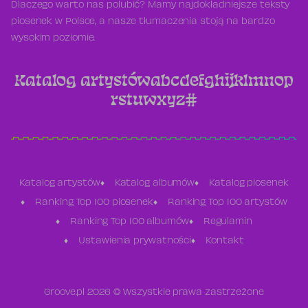
Dlaczego warto nas polubić? Mamy najdokładniejsze teksty
piosenek w Polsce, a nasze tłumaczenia stoją na bardzo
wysokim poziomie.
Katalog artystów
a
b
c
d
e
f
g
h
i
j
k
l
m
n
o
p
r
s
t
u
w
x
y
z
#
Katalog artystów
Katalog albumów
Katalog piosenek
Ranking Top 100 piosenek
Ranking Top 100 artystów
Ranking Top 100 albumów
Regulamin
Ustawienia prywatności
Kontakt
Groove.pl 2026 © Wszystkie prawa zastrzeżone