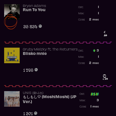
Bryan Adams
1
Ost.:
Run To You
Poprzednia p
1
Max:
Najwyższa po
2
msc
Czas:
Obecność w r
35 834
1.
Gruby Mielzky
ft.
The Returners
3
Ost.:
Blisko mnie
Poprzednia p
1
Max:
Najwyższa po
2
msc
Czas:
Obecność w r
1 769
2.
UNIS (유니스)
Ost:
もしもし♡ (MoshiMoshi) (JP
Poprzednia p
3
Max:
Ver.)
Najwyższa p
1
msc
Czas:
Obecność w 
1 301