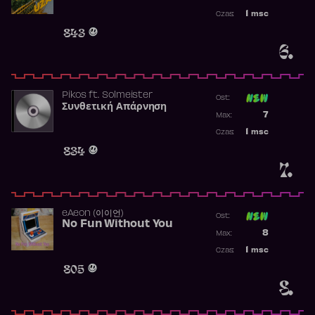
Najwyższa p
1
msc
Czas:
Obecność w 
843
6.
Pikos
ft.
Solmeister
Ost:
Συνθετική Απάρνηση
Poprzednia p
7
Max:
Najwyższa p
1
msc
Czas:
Obecność w 
834
7.
​eAeon (이이언)
Ost:
No Fun Without You
Poprzednia p
8
Max:
Najwyższa p
1
msc
Czas:
Obecność w 
805
8.