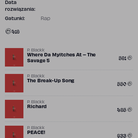
Data
rozwiązania:
Gatunki:
Rap
419
P. Blackk
Where Da Myitches At – The
591
Savage 5
P. Blackk
The Break-Up Song
550
P. Blackk
Richard
495
P. Blackk
PEACE!
633