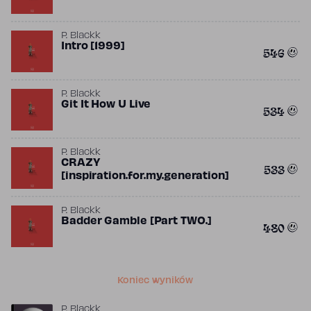
P. Blackk
Intro [1999]
546
P. Blackk
Git It How U Live
534
P. Blackk
CRAZY
533
[inspiration.for.my.generation]
P. Blackk
Badder Gamble [Part TWO.]
480
Koniec wyników
P. Blackk