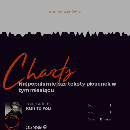
Koniec wyników
Charts
Najpopularniejsze teksty piosenek w
tym miesiącu
Bryan Adams
1
Ost.:
Run To You
Poprzednia p
1
Max:
Najwyższa po
2
msc
Czas:
Obecność w r
35 886