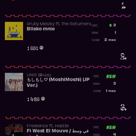
1.
Gruby Mielzky
ft.
The Returners
3
Ost.:
Blisko mnie
Poprzednia p
1
Max:
Najwyższa po
2
msc
Czas:
Obecność w r
1 951
2.
UNIS (유니스)
Ost:
もしもし♡ (MoshiMoshi) (JP
Poprzednia p
3
Max:
Ver.)
Najwyższa p
1
msc
Czas:
Obecność w 
1 489
3.
Freekence
ft.
Hostile
Ost:
Fi West El Mouve / في وسط
Poprzednia p
4
Max: