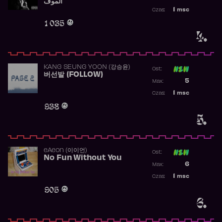
الموف
Najwyższa p
1
msc
Czas:
Obecność w 
1 035
4.
KANG SEUNG YOON (강승윤)
Ost:
버선발 (FOLLOW)
Poprzednia p
5
Max:
Najwyższa p
1
msc
Czas:
Obecność w 
938
5.
​eAeon (이이언)
Ost:
No Fun Without You
Poprzednia p
6
Max:
Najwyższa p
1
msc
Czas:
Obecność w 
905
6.