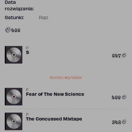
Data
rozwiązania:
Gatunki:
Rap
466
P
S
647
Koniec wyników
P
Fear of The New Science
466
P
The Concussed Mixtape
342