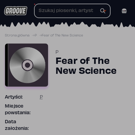
Przejdź
do
treści
Strona główna
P
Fear of The New Science
P
Fear of The
New Science
Artyści:
P
Miejsce
powstania:
Data
założenia: