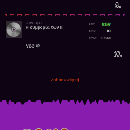
9.
Javaspa
Ost:
Η συμμορία των 11
Poprzednia p
10
Max:
Najwyższa p
1
msc
Czas:
Obecność w 
730
10.
Zobacz więcej