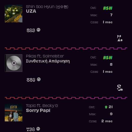
Shin Soo Hyun (신수현)
Ost:
UZA
Poprzednia p
7
Max:
Najwyższa p
1
msc
Czas:
Obecność w 
893
7.
Pikos
ft.
Solmeister
Ost:
Συνθετική Απάρνηση
Poprzednia p
8
Max:
Najwyższa p
1
msc
Czas:
Obecność w 
886
8.
Topic
ft.
Becky G
21
Ost.:
Sorry Papi
Poprzednia p
9
Max:
Najwyższa po
2
msc
Czas:
Obecność w r
739