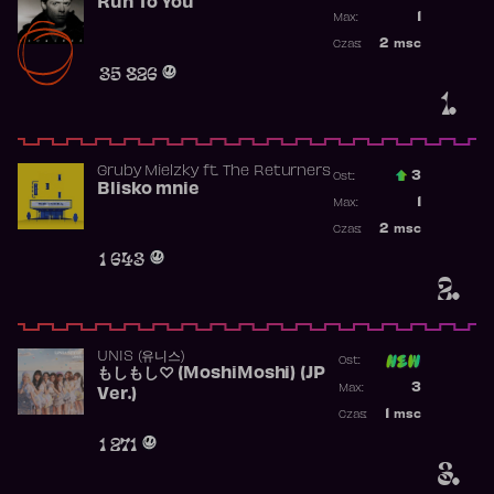
Run To You
Poprzednia p
1
Max:
Najwyższa po
2
msc
Czas:
Obecność w r
35 826
1.
Gruby Mielzky
ft.
The Returners
3
Ost.:
Blisko mnie
Poprzednia p
1
Max:
Najwyższa po
2
msc
Czas:
Obecność w r
1 643
2.
UNIS (유니스)
Ost:
もしもし♡ (MoshiMoshi) (JP
Poprzednia p
3
Max:
Ver.)
Najwyższa p
1
msc
Czas:
Obecność w 
1 271
3.