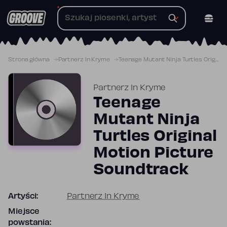
Przejdź
do
treści
Strona główna
Partnerz In Kryme
Teenage Mutant Ninja Turtles Original Motion Picture Soundtrack
Partnerz In Kryme
Teenage
Mutant Ninja
Turtles Original
Motion Picture
Soundtrack
Artyści:
Partnerz In Kryme
Miejsce
powstania: