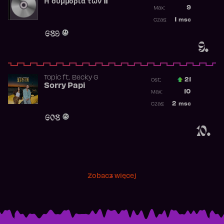
Η συμμορία των 11
Poprzednia p
9
Max:
Najwyższa p
1
msc
Czas:
Obecność w 
689
9.
Topic
ft.
Becky G
21
Ost.:
Sorry Papi
Poprzednia p
10
Max:
Najwyższa po
2
msc
Czas:
Obecność w r
608
10.
Zobacz więcej