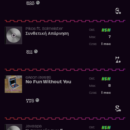
825
6.
Pikos
ft.
Solmeister
Ost:
Συνθετική Απάρνηση
Poprzednia p
7
Max:
Najwyższa p
1
msc
Czas:
Obecność w 
811
7.
​eAeon (이이언)
Ost:
No Fun Without You
Poprzednia p
8
Max:
Najwyższa p
1
msc
Czas:
Obecność w 
779
8.
Javaspa
Ost: