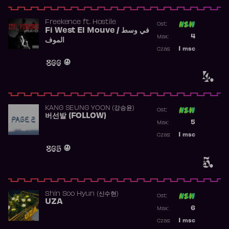
Freekence
ft.
Hostile
Ost:
Fi West El Mouve / في وسط
Poprzednia p
4
Max:
الموف
Najwyższa p
1
msc
Czas:
Obecność w 
866
4.
KANG SEUNG YOON (강승윤)
Ost:
버선발 (FOLLOW)
Poprzednia p
5
Max:
Najwyższa p
1
msc
Czas:
Obecność w 
865
5.
Shin Soo Hyun (신수현)
Ost:
UZA
Poprzednia p
6
Max:
Najwyższa p
1
msc
Czas:
Obecność w 