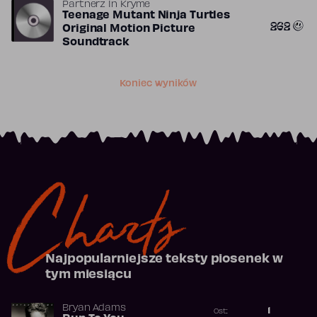
Partnerz In Kryme
Teenage Mutant Ninja Turtles
262
Original Motion Picture
Soundtrack
Koniec wyników
Charts
Najpopularniejsze teksty piosenek w
tym miesiącu
Bryan Adams
1
Ost.: