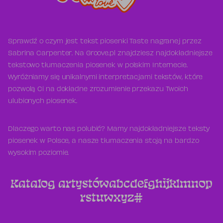
Sprawdź o czym jest tekst piosenki Taste nagranej przez
Sabrina Carpenter. Na Groove.pl znajdziesz najdokładniejsze
tekstowo tłumaczenia piosenek w polskim Internecie.
Wyróżniamy się unikalnymi interpretacjami tekstów, które
pozwolą Ci na dokładne zrozumienie przekazu Twoich
ulubionych piosenek.
Dlaczego warto nas polubić? Mamy najdokładniejsze teksty
piosenek w Polsce, a nasze tłumaczenia stoją na bardzo
wysokim poziomie.
Katalog artystów
a
b
c
d
e
f
g
h
i
j
k
l
m
n
o
p
r
s
t
u
w
x
y
z
#