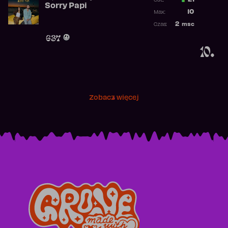
21
Ost.:
Sorry Papi
Poprzednia p
10
Max:
Najwyższa po
2
msc
Czas:
Obecność w r
637
10.
Zobacz więcej