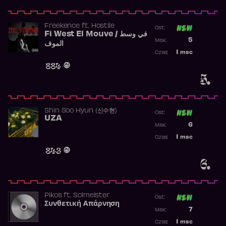
Freekence
ft.
Hostile
Ost:
Fi West El Mouve / في وسط
Poprzednia p
5
Max:
الموف
Najwyższa p
1
msc
Czas:
Obecność w 
884
5.
Shin Soo Hyun (신수현)
Ost:
UZA
Poprzednia p
6
Max:
Najwyższa p
1
msc
Czas:
Obecność w 
843
6.
Pikos
ft.
Solmeister
Ost:
Συνθετική Απάρνηση
Poprzednia p
7
Max:
Najwyższa p
1
msc
Czas: