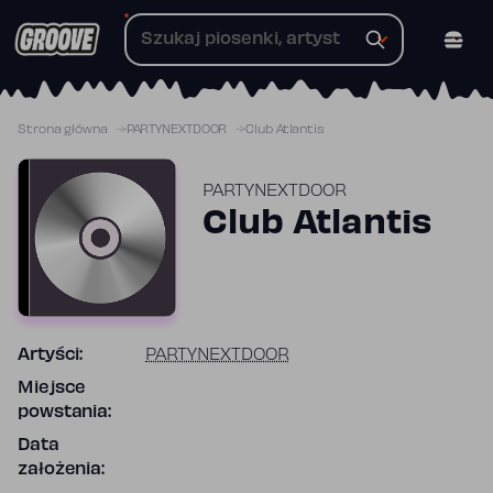
Przejdź
do
treści
Strona główna
PARTYNEXTDOOR
Club Atlantis
PARTYNEXTDOOR
Club Atlantis
Artyści:
PARTYNEXTDOOR
Miejsce
powstania:
Data
założenia: