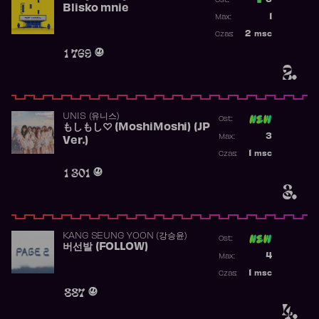
3
Ost.:
Blisko mnie
Poprzednia p
1
Max:
Najwyższa po
2
msc
Czas:
Obecność w r
1 769
2.
UNIS (유니스)
Ost:
もしもし♡ (MoshiMoshi) (JP
Poprzednia p
3
Max:
Ver.)
Najwyższa p
1
msc
Czas:
Obecność w 
1 301
3.
KANG SEUNG YOON (강승윤)
Ost:
버선발 (FOLLOW)
Poprzednia p
4
Max:
Najwyższa p
1
msc
Czas:
Obecność w 
887
4.