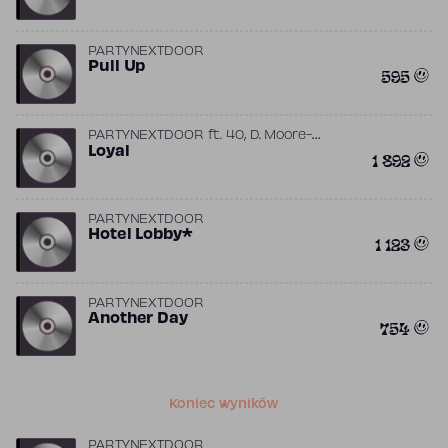
PARTYNEXTDOOR
Pull Up
595
,
PARTYNEXTDOOR
ft.
40
D. Moore-
,
,
,
Jackson
Loyal
Drake
Dregotjuice
OG Parker
1 892
PARTYNEXTDOOR
Hotel Lobby*
1 123
PARTYNEXTDOOR
Another Day
754
Koniec wyników
PARTYNEXTDOOR