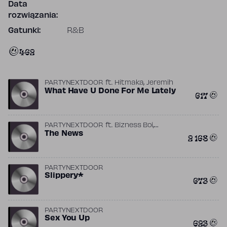
Data
rozwiązania:
Gatunki:
R&B
462
,
PARTYNEXTDOOR
ft.
Hitmaka
Jeremih
What Have U Done For Me Lately
617
,
PARTYNEXTDOOR
ft.
Bizness Boi
Hoskins
The News
2 168
PARTYNEXTDOOR
Slippery*
673
PARTYNEXTDOOR
Sex You Up
623