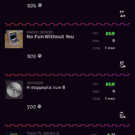
Obecność w 
834
7.
​eAeon (이이언)
Ost:
No Fun Without You
Poprzednia p
8
Max:
Najwyższa p
1
msc
Czas:
Obecność w 
805
8.
Javaspa
Ost:
Η συμμορία των 11
Poprzednia p
9
Max:
Najwyższa p
1
msc
Czas:
Obecność w 
700
9.
Topic
ft.
Becky G