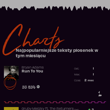
Charts
Najpopularniejsze teksty piosenek w
tym miesiącu
Bryan Adams
1
Ost.:
Run To You
Poprzednia p
1
Max:
Najwyższa po
2
msc
Czas:
Obecność w r
35 834
1.
Gruby Mielzky
ft.
The Returners