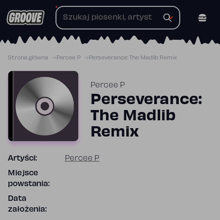
Przejdź
do
treści
Strona główna
Percee P
Perseverance: The Madlib Remix
Percee P
Perseverance:
The Madlib
Remix
Artyści:
Percee P
Miejsce
powstania:
Data
założenia: