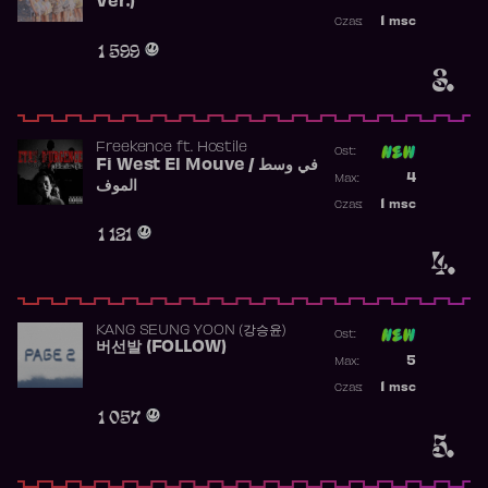
Ver.)
Najwyższa p
1
msc
Czas:
Obecność w 
1 599
3.
Freekence
ft.
Hostile
Ost:
Fi West El Mouve / في وسط
Poprzednia p
4
Max:
الموف
Najwyższa p
1
msc
Czas:
Obecność w 
1 121
4.
KANG SEUNG YOON (강승윤)
Ost:
버선발 (FOLLOW)
Poprzednia p
5
Max:
Najwyższa p
1
msc
Czas:
Obecność w 
1 057
5.