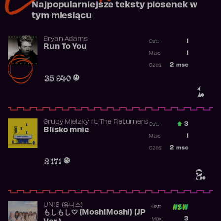
Najpopularniejsze teksty piosenek w
tym miesiącu
Bryan Adams
1
Ost.:
Run To You
Poprzednia p
1
Max:
Najwyższa po
2
msc
Czas:
Obecność w r
35 940
1.
Gruby Mielzky
ft.
The Returners
3
Ost.:
Blisko mnie
Poprzednia p
1
Max:
Najwyższa po
2
msc
Czas:
Obecność w r
2 171
2.
UNIS (유니스)
Ost:
もしもし♡ (MoshiMoshi) (JP
Poprzednia p
3
Max: