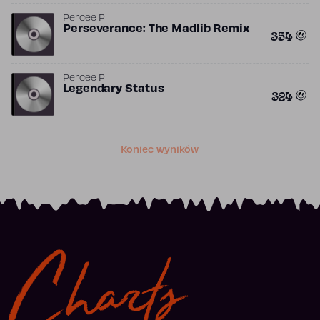
Percee P
Perseverance: The Madlib Remix
354
Percee P
Legendary Status
324
Koniec wyników
Charts