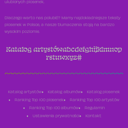
ulubionych piosenek.
Dlaczego warto nas polubić? Mamy najdokładniejsze teksty
piosenek w Polsce, a nasze tłumaczenia stoją na bardzo
wysokim poziomie.
Katalog artystów
a
b
c
d
e
f
g
h
i
j
k
l
m
n
o
p
r
s
t
u
w
x
y
z
#
Katalog artystów
Katalog albumów
Katalog piosenek
Ranking Top 100 piosenek
Ranking Top 100 artystów
Ranking Top 100 albumów
Regulamin
Ustawienia prywatności
Kontakt