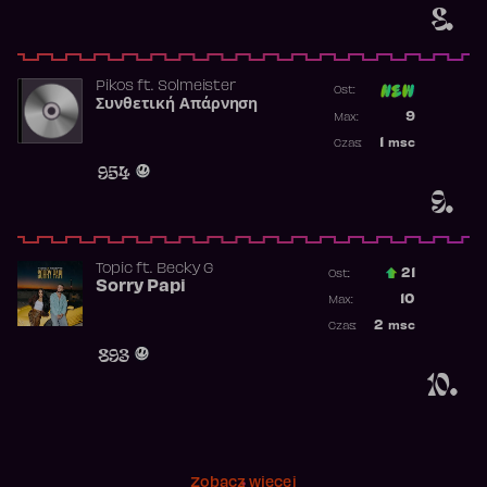
8.
Pikos
ft.
Solmeister
Ost:
Συνθετική Απάρνηση
Poprzednia p
9
Max:
Najwyższa p
1
msc
Czas:
Obecność w 
954
9.
Topic
ft.
Becky G
21
Ost.:
Sorry Papi
Poprzednia p
10
Max:
Najwyższa po
2
msc
Czas:
Obecność w r
893
10.
Zobacz więcej