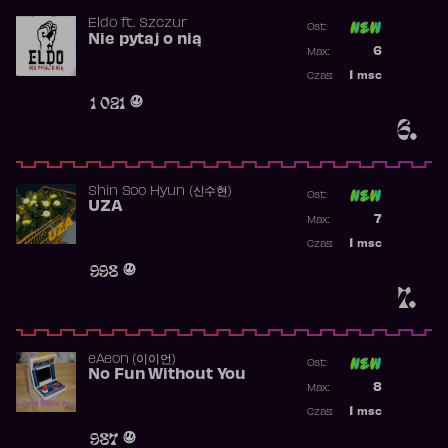
Eldo
ft.
Szczur
Ost:
Nie pytaj o nią
Poprzednia p
6
Max:
Najwyższa p
1
msc
Czas:
Obecność w 
1 021
6.
Shin Soo Hyun (신수현)
Ost:
UZA
Poprzednia p
7
Max:
Najwyższa p
1
msc
Czas:
Obecność w 
998
7.
​eAeon (이이언)
Ost:
No Fun Without You
Poprzednia p
8
Max:
Najwyższa p
1
msc
Czas:
Obecność w 
987