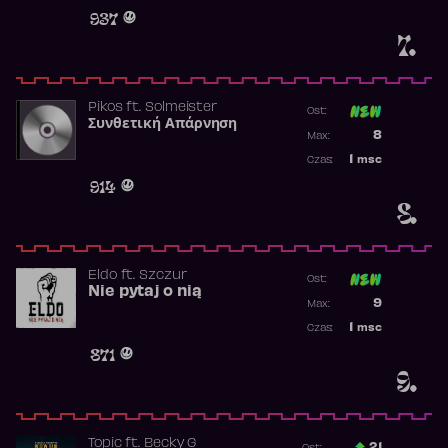
Obecność w 
937
7.
Pikos
ft.
Solmeister
Ost:
Συνθετική Απάρνηση
Poprzednia p
8
Max:
Najwyższa p
1
msc
Czas:
Obecność w 
914
8.
Eldo
ft.
Szczur
Ost:
Nie pytaj o nią
Poprzednia p
9
Max:
Najwyższa p
1
msc
Czas:
Obecność w 
871
9.
Topic
ft.
Becky G