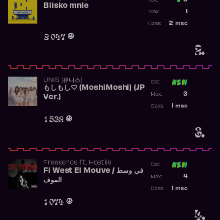
3
Ost.:
Blisko mnie
Poprzednia p
1
Max:
Najwyższa po
2
msc
Czas:
Obecność w r
2 047
2.
UNIS (유니스)
Ost:
もしもし♡ (MoshiMoshi) (JP
Poprzednia p
3
Max:
Ver.)
Najwyższa p
1
msc
Czas:
Obecność w 
1 532
3.
Freekence
ft.
Hostile
Ost:
Fi West El Mouve / في وسط
Poprzednia p
4
Max:
الموف
Najwyższa p
1
msc
Czas:
Obecność w 
1 074
4.