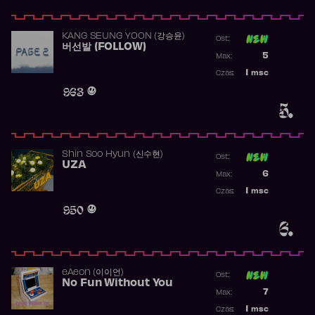
KANG SEUNG YOON (강승윤)
Ost:
버선발 (FOLLOW)
Poprzednia p
5
Max:
Najwyższa p
1
msc
Czas:
Obecność w 
963
5.
Shin Soo Hyun (신수현)
Ost:
UZA
Poprzednia p
6
Max:
Najwyższa p
1
msc
Czas:
Obecność w 
950
6.
​eAeon (이이언)
Ost:
No Fun Without You
Poprzednia p
7
Max:
Najwyższa p
1
msc
Czas: