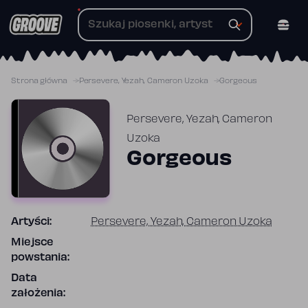
Przejdź
do
treści
Strona główna
Persevere, Yezah, Cameron Uzoka
Gorgeous
Persevere, Yezah, Cameron
Uzoka
Gorgeous
Artyści:
Persevere, Yezah, Cameron Uzoka
Miejsce
powstania:
Data
założenia: