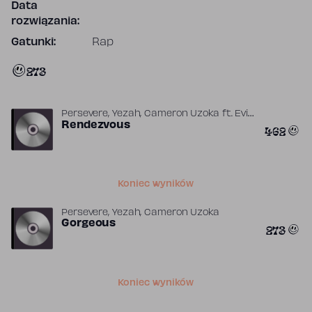
Data
rozwiązania:
Gatunki:
Rap
273
Persevere, Yezah, Cameron Uzoka
ft.
Evil
Needle
Rendezvous
462
Koniec wyników
Persevere, Yezah, Cameron Uzoka
Gorgeous
273
Koniec wyników