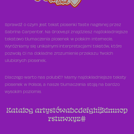
Sprawdź o czym jest tekst piosenki Taste nagranej przez
Sabrina Carpenter. Na Groove.pl znajdziesz najdokładniejsze
tekstowo tłumaczenia piosenek w polskim Internecie.
Wyróżniamy się unikalnymi interpretacjami tekstów, które
pozwolą Ci na dokładne zrozumienie przekazu Twoich
ulubionych piosenek.
Dlaczego warto nas polubić? Mamy najdokładniejsze teksty
piosenek w Polsce, a nasze tłumaczenia stoją na bardzo
wysokim poziomie.
Katalog artystów
a
b
c
d
e
f
g
h
i
j
k
l
m
n
o
p
r
s
t
u
w
x
y
z
#