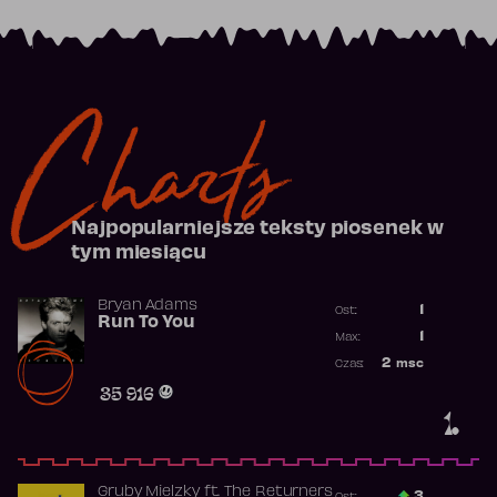
Charts
Najpopularniejsze teksty piosenek w
tym miesiącu
Bryan Adams
1
Ost.:
Run To You
Poprzednia p
1
Max:
Najwyższa po
2
msc
Czas:
Obecność w r
35 916
1.
Gruby Mielzky
ft.
The Returners