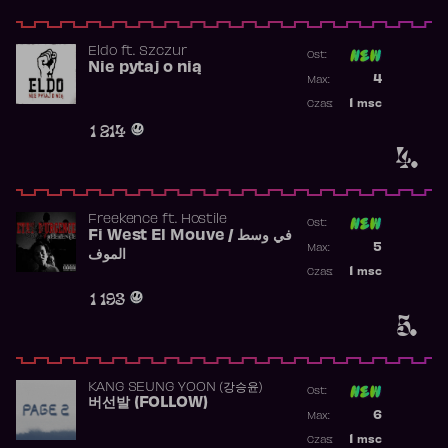
Eldo
ft.
Szczur
Ost:
Nie pytaj o nią
Poprzednia p
4
Max:
Najwyższa p
1
msc
Czas:
Obecność w 
1 214
4.
Freekence
ft.
Hostile
Ost:
Fi West El Mouve / في وسط
Poprzednia p
5
Max:
الموف
Najwyższa p
1
msc
Czas:
Obecność w 
1 193
5.
KANG SEUNG YOON (강승윤)
Ost:
버선발 (FOLLOW)
Poprzednia p
6
Max:
Najwyższa p
1
msc
Czas: