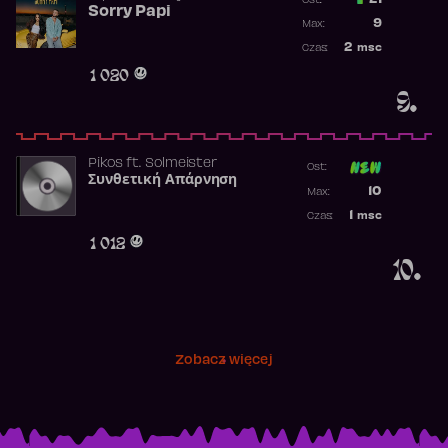
21
Ost.:
Sorry Papi
Poprzednia p
9
Max:
Najwyższa po
2
msc
Czas:
Obecność w r
1 020
9.
Pikos
ft.
Solmeister
Ost:
Συνθετική Απάρνηση
Poprzednia p
10
Max:
Najwyższa p
1
msc
Czas:
Obecność w 
1 012
10.
Zobacz więcej