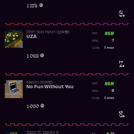
Obecność w 
1 174
6.
Shin Soo Hyun (신수현)
Ost:
UZA
Poprzednia p
7
Max:
Najwyższa p
1
msc
Czas:
Obecność w 
1 062
7.
​eAeon (이이언)
Ost:
No Fun Without You
Poprzednia p
8
Max:
Najwyższa p
1
msc
Czas:
Obecność w 
1 050
8.
Topic
ft.
Becky G