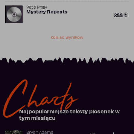
Pete Philly
Mystery Repeats
288
Koniec wyników
Charts
Najpopularniejsze teksty piosenek w
tym miesiącu
Bryan Adams