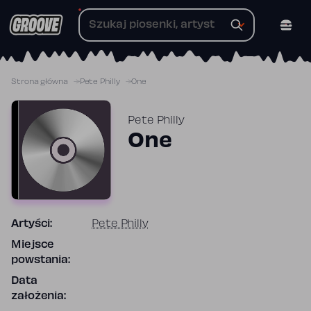
Przejdź
do
treści
Strona główna
Pete Philly
One
Pete Philly
One
Artyści:
Pete Philly
Miejsce
powstania:
Data
założenia: