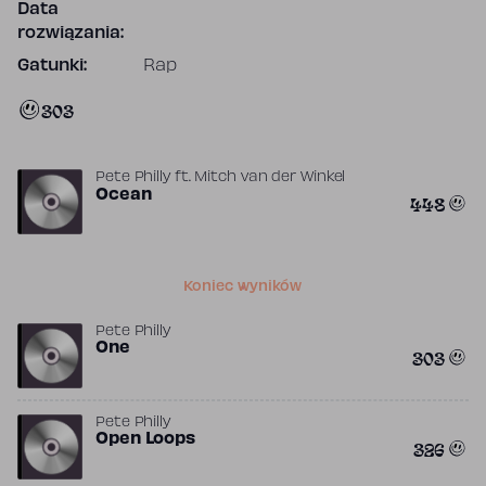
Data
rozwiązania:
Gatunki:
Rap
303
Pete Philly
ft.
Mitch van der Winkel
Ocean
448
Koniec wyników
Pete Philly
One
303
Pete Philly
Open Loops
326