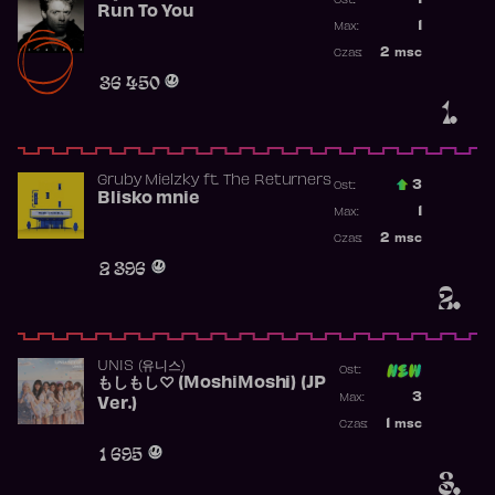
1
Ost.:
Run To You
Poprzednia p
1
Max:
Najwyższa po
2
msc
Czas:
Obecność w r
36 450
1.
Gruby Mielzky
ft.
The Returners
3
Ost.:
Blisko mnie
Poprzednia p
1
Max:
Najwyższa po
2
msc
Czas:
Obecność w r
2 396
2.
UNIS (유니스)
Ost:
もしもし♡ (MoshiMoshi) (JP
Poprzednia p
3
Max:
Ver.)
Najwyższa p
1
msc
Czas:
Obecność w 
1 695
3.