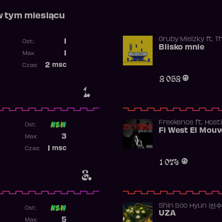
w tym miesiącu
Gruby Mielzky
ft.
T
1
Ost.:
Blisko mnie
Poprzednia pozycja
1
Max:
Najwyższa pozycja
2
msc
Czas:
Obecność w rankingu
2 052
1.
Freekence
ft.
Hosti
Ost:
Poprzednia pozycja
3
Max:
Najwyższa pozycja
1
msc
Czas:
Obecność w rankingu
1 074
3.
Shin Soo Hyun (신
Ost:
UZA
Poprzednia pozycja
5
Max: