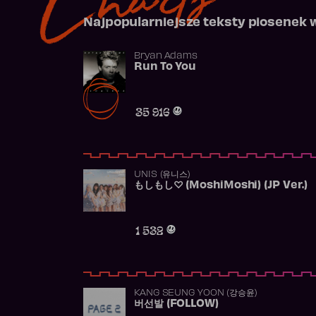
Najpopularniejsze teksty piosenek 
Bryan Adams
Run To You
35 916
UNIS (유니스)
もしもし♡ (MoshiMoshi) (JP Ver.)
1 532
KANG SEUNG YOON (강승윤)
버선발 (FOLLOW)