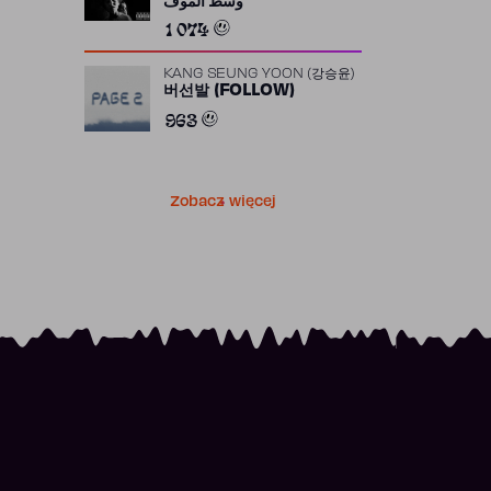
وسط الموف
1 074
KANG SEUNG YOON (강승윤)
버선발 (FOLLOW)
963
Zobacz więcej