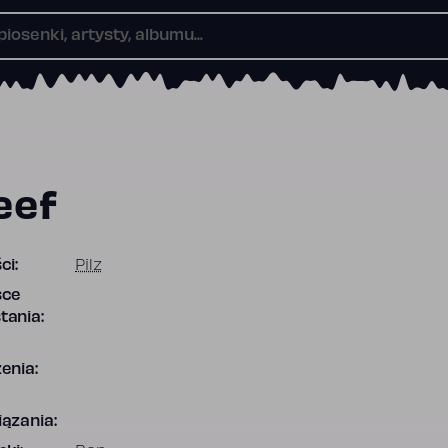
eef
ci:
Pilz
sce
tania:
enia:
ązania: