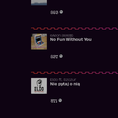
963
​eAeon (이이언)
No Fun Without You
937
Eldo
ft.
Szczur
Nie pytaj o nią
871