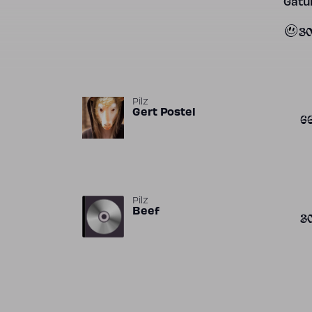
Gatun
3
Pilz
Gert Postel
6
Pilz
Beef
3