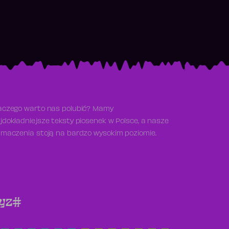
aczego warto nas polubić? Mamy
jdokładniejsze teksty piosenek w Polsce, a nasze
umaczenia stoją na bardzo wysokim poziomie.
y
z
#