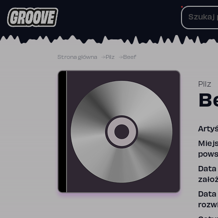
Przejdź
do
treści
Strona główna
Pilz
Beef
Pilz
B
Artyś
Miej
pows
Data
założ
Data
rozwi