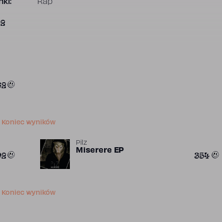
ki:
Rap
02
62
Koniec wyników
Pilz
Miserere EP
02
354
Koniec wyników