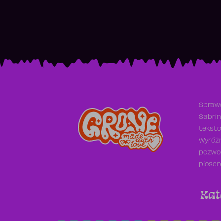
Sprawd
Sabrin
teksto
Wyróżn
pozwol
piosen
Kat