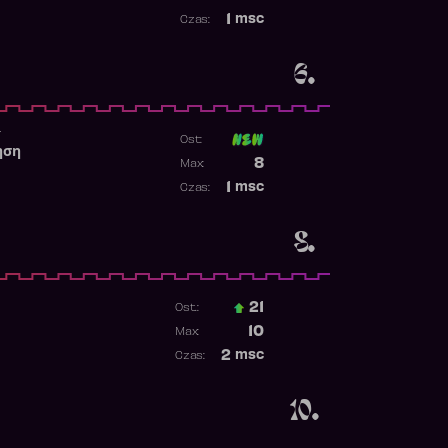
Najwyższa pozycja
1
msc
Czas:
Obecność w rankingu
6.
r
Ost:
ηση
Poprzednia pozycja
8
Max:
Najwyższa pozycja
1
msc
Czas:
Obecność w rankingu
8.
21
Ost.:
Poprzednia pozycja
10
Max:
Najwyższa pozycja
2
msc
Czas:
Obecność w rankingu
10.