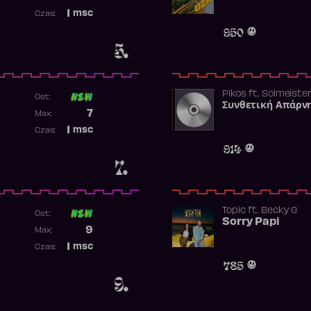
Najwyższa pozycja
1
msc
Czas:
Obecność w rankingu
950
5.
Pikos
ft.
Solmeiste
Ost:
Συνθετική Απάρν
Poprzednia pozycja
7
Max:
Najwyższa pozycja
1
msc
Czas:
Obecność w rankingu
914
7.
Topic
ft.
Becky G
Ost:
Sorry Papi
Poprzednia pozycja
9
Max:
Najwyższa pozycja
1
msc
Czas:
Obecność w rankingu
785
9.