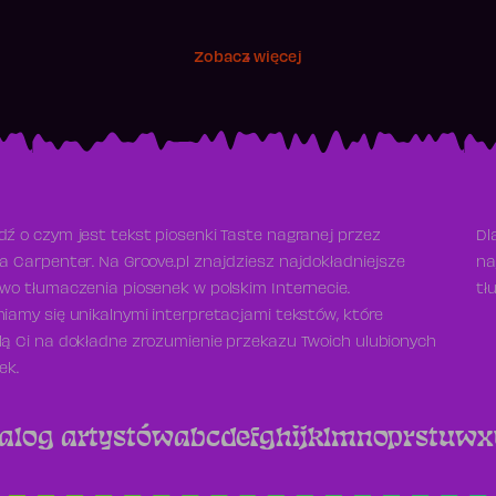
Zobacz więcej
ź o czym jest tekst piosenki Taste nagranej przez
Dl
a Carpenter. Na Groove.pl znajdziesz najdokładniejsze
na
wo tłumaczenia piosenek w polskim Internecie.
tł
iamy się unikalnymi interpretacjami tekstów, które
ą Ci na dokładne zrozumienie przekazu Twoich ulubionych
ek.
alog artystów
a
b
c
d
e
f
g
h
i
j
k
l
m
n
o
p
r
s
t
u
w
x