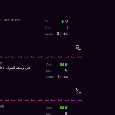
he Returners
3
Ost.:
Poprzednia pozycja
1
Max:
Najwyższa pozycja
2
msc
Czas:
Obecność w rankingu
2.
le
Ost:
Fi West El Mouve / في وسط الموف
Poprzednia pozycja
4
Max:
Najwyższa pozycja
1
msc
Czas:
Obecność w rankingu
4.
수현)
Ost:
Poprzednia pozycja
6
Max: