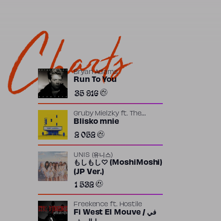
Charts
Bryan Adams
Run To You
35 916
Gruby Mielzky
ft.
The
Returners
Blisko mnie
2 052
UNIS (유니스)
もしもし♡ (MoshiMoshi)
(JP Ver.)
1 532
Freekence
ft.
Hostile
Fi West El Mouve / في