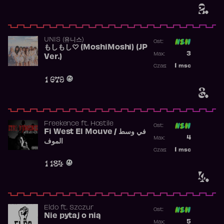
2.
UNIS (유니스)
Ost:
もしもし♡ (MoshiMoshi) (JP
Poprzednia p
3
Max:
Ver.)
Najwyższa p
1
msc
Czas:
Obecność w 
1 679
3.
Freekence
ft.
Hostile
Ost:
Fi West El Mouve / في وسط
Poprzednia p
4
Max:
الموف
Najwyższa p
1
msc
Czas:
Obecność w 
1 184
4.
Eldo
ft.
Szczur
Ost:
Nie pytaj o nią
Poprzednia p
5
Max: