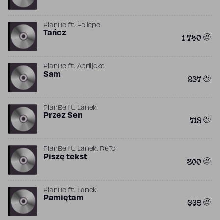
PlanBe
ft.
Feliepe
Tańcz
1 740
PlanBe
ft.
Apriljoke
Sam
937
PlanBe
ft.
Lanek
Przez Sen
712
,
PlanBe
ft.
Lanek
ReTo
Piszę tekst
800
PlanBe
ft.
Lanek
Pamiętam
669