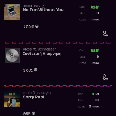
​eAeon (이이언)
Ost:
No Fun Without You
Poprzednia p
8
Max:
Najwyższa p
1
msc
Czas:
Obecność w 
1 046
8.
Pikos
ft.
Solmeister
Ost:
Συνθετική Απάρνηση
Poprzednia p
9
Max:
Najwyższa p
1
msc
Czas:
Obecność w 
1 001
9.
Topic
ft.
Becky G
21
Ost.:
Sorry Papi
Poprzednia p
10
Max:
Najwyższa po
2
msc
Czas:
Obecność w r
995