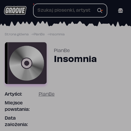
Przejdź
do
treści
Strona główna
PlanBe
Insomnia
PlanBe
Insomnia
Artyści:
PlanBe
Miejsce
powstania:
Data
założenia: