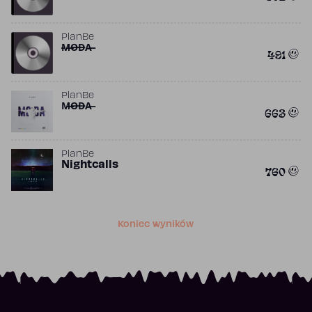
PlanBe
̶M̶O̶D̶A̶
491
PlanBe
M̶O̶D̶A̶
663
PlanBe
Nightcalls
760
Koniec wyników