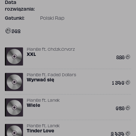
Data
rozwiązania:
Gatunki:
Polski Rap
562
PlanBe
ft.
Chdzk.Crvcrz
XXL
929
PlanBe
ft.
Faded Dollars
Wyrwać się
1 346
PlanBe
ft.
Lanek
Wiele
689
PlanBe
ft.
Lanek
Tinder Love
2 434