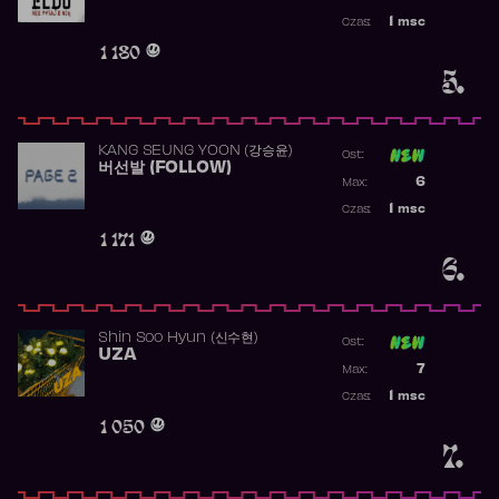
Najwyższa p
1
msc
Czas:
Obecność w 
1 180
5.
KANG SEUNG YOON (강승윤)
Ost:
버선발 (FOLLOW)
Poprzednia p
6
Max:
Najwyższa p
1
msc
Czas:
Obecność w 
1 171
6.
Shin Soo Hyun (신수현)
Ost:
UZA
Poprzednia p
7
Max:
Najwyższa p
1
msc
Czas:
Obecność w 
1 050
7.