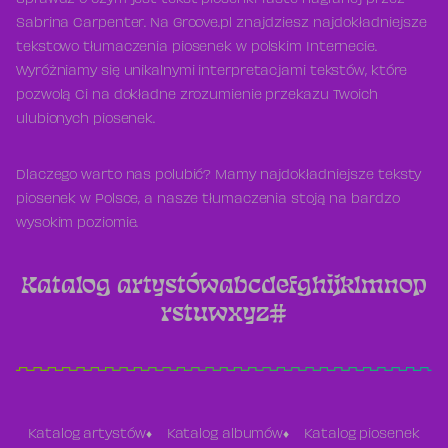
Sprawdź o czym jest tekst piosenki Taste nagranej przez
Sabrina Carpenter. Na Groove.pl znajdziesz najdokładniejsze
tekstowo tłumaczenia piosenek w polskim Internecie.
Wyróżniamy się unikalnymi interpretacjami tekstów, które
pozwolą Ci na dokładne zrozumienie przekazu Twoich
ulubionych piosenek.
Dlaczego warto nas polubić? Mamy najdokładniejsze teksty
piosenek w Polsce, a nasze tłumaczenia stoją na bardzo
wysokim poziomie.
Katalog artystów
a
b
c
d
e
f
g
h
i
j
k
l
m
n
o
p
r
s
t
u
w
x
y
z
#
Katalog artystów
Katalog albumów
Katalog piosenek