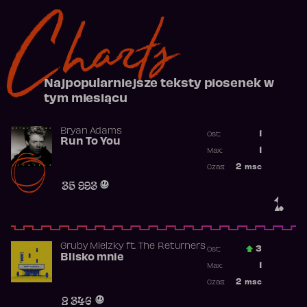
Charts
Najpopularniejsze teksty piosenek w
tym miesiącu
Bryan Adams
1
Ost.:
Run To You
Poprzednia p
1
Max:
Najwyższa po
2
msc
Czas:
Obecność w r
35 993
1.
Gruby Mielzky
ft.
The Returners
3
Ost.:
Blisko mnie
Poprzednia p
1
Max:
Najwyższa po
2
msc
Czas:
Obecność w r
2 346