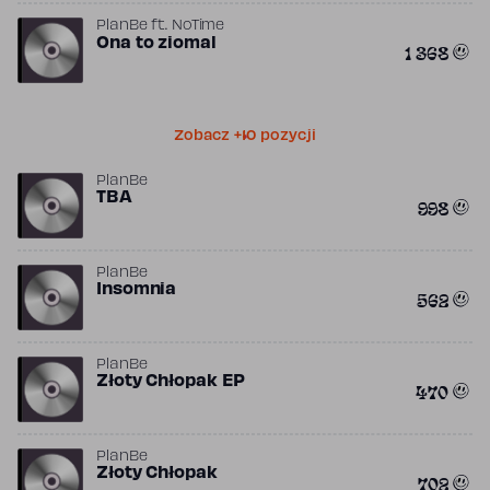
PlanBe
ft.
NoTime
Ona to ziomal
1 368
Zobacz +10 pozycji
PlanBe
TBA
998
PlanBe
Insomnia
562
PlanBe
Złoty Chłopak EP
470
PlanBe
Złoty Chłopak
702