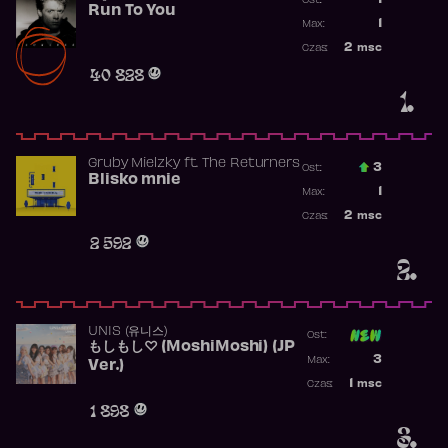
1
Ost.:
Run To You
Poprzednia p
1
Max:
Najwyższa po
2
msc
Czas:
Obecność w r
40 828
1.
Gruby Mielzky
ft.
The Returners
3
Ost.:
Blisko mnie
Poprzednia p
1
Max:
Najwyższa po
2
msc
Czas:
Obecność w r
2 592
2.
UNIS (유니스)
Ost:
もしもし♡ (MoshiMoshi) (JP
Poprzednia p
3
Max:
Ver.)
Najwyższa p
1
msc
Czas:
Obecność w 
1 898
3.