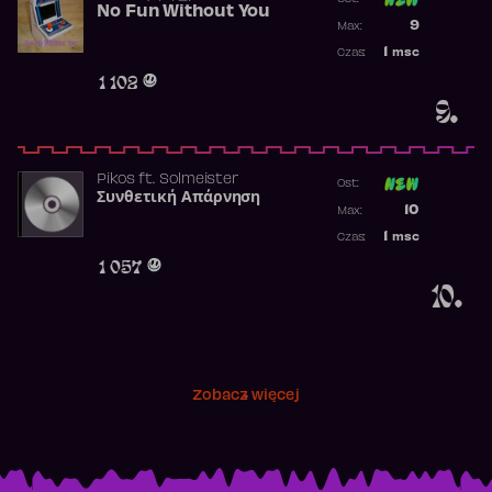
No Fun Without You
Poprzednia p
9
Max:
Najwyższa p
1
msc
Czas:
Obecność w 
1 102
9.
Pikos
ft.
Solmeister
Ost:
Συνθετική Απάρνηση
Poprzednia p
10
Max:
Najwyższa p
1
msc
Czas:
Obecność w 
1 057
10.
Zobacz więcej