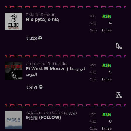
Eldo
ft.
Szczur
Ost:
Nie pytaj o nią
Poprzednia p
4
Max:
Najwyższa p
1
msc
Czas:
Obecność w 
1 312
4.
Freekence
ft.
Hostile
Ost:
Fi West El Mouve / في وسط
Poprzednia p
5
Max:
الموف
Najwyższa p
1
msc
Czas:
Obecność w 
1 257
5.
KANG SEUNG YOON (강승윤)
Ost:
버선발 (FOLLOW)
Poprzednia p
6
Max:
Najwyższa p
1
msc
Czas: