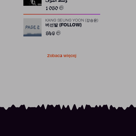
وسط الموف
1 050
KANG SEUNG YOON (강승윤)
버선발 (FOLLOW)
946
Zobacz więcej