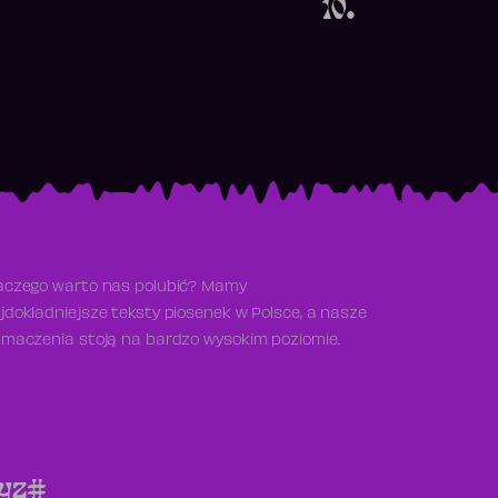
10.
aczego warto nas polubić? Mamy
jdokładniejsze teksty piosenek w Polsce, a nasze
umaczenia stoją na bardzo wysokim poziomie.
y
z
#