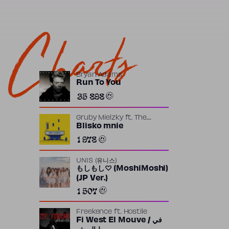
Charts
Bryan Adams
Run To You
35 898
Gruby Mielzky
ft.
The
Returners
Blisko mnie
1 978
UNIS (유니스)
もしもし♡ (MoshiMoshi)
(JP Ver.)
1 507
Freekence
ft.
Hostile
Fi West El Mouve / في