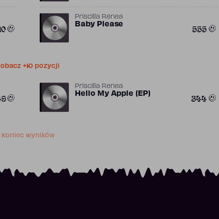
Priscilla Renea
Baby Please
20
555
obacz +10 pozycji
Priscilla Renea
Hello My Apple (EP)
49
344
Koniec wyników