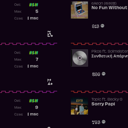
​eAeon (이이언)
Ost:
No Fun Without
Poprzednia pozycja
5
Max:
Najwyższa pozycja
1
msc
Czas:
Obecność w rankingu
913
5.
Pikos
ft.
Solmeiste
Ost:
Συνθετική Απάρν
Poprzednia pozycja
7
Max:
Najwyższa pozycja
1
msc
Czas:
Obecność w rankingu
896
7.
Topic
ft.
Becky G
Ost:
Sorry Papi
Poprzednia pozycja
9
Max:
Najwyższa pozycja
1
msc
Czas:
Obecność w rankingu
763