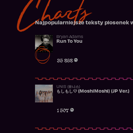
Charts
Najpopularniejsze teksty piosenek 
Bryan Adams
Run To You
35 898
UNIS (유니스)
もしもし♡ (MoshiMoshi) (JP Ver.)
1 507