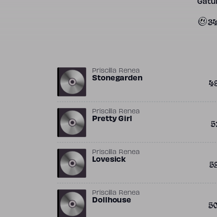
Gatun
3
Priscilla Renea
Stonegarden
4
Priscilla Renea
Pretty Girl
5
Priscilla Renea
Lovesick
5
Priscilla Renea
Dollhouse
5