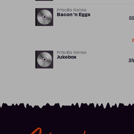
Priscilla Renea
Bacon 'n Eggs
5
Z
Priscilla Renea
Jukebox
3