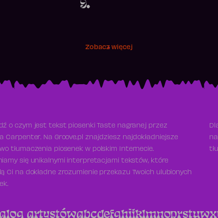
9.
Zobacz więcej
ź o czym jest tekst piosenki Taste nagranej przez
Dl
a Carpenter. Na Groove.pl znajdziesz najdokładniejsze
na
wo tłumaczenia piosenek w polskim Internecie.
tł
iamy się unikalnymi interpretacjami tekstów, które
ą Ci na dokładne zrozumienie przekazu Twoich ulubionych
ek.
alog artystów
a
b
c
d
e
f
g
h
i
j
k
l
m
n
o
p
r
s
t
u
w
x