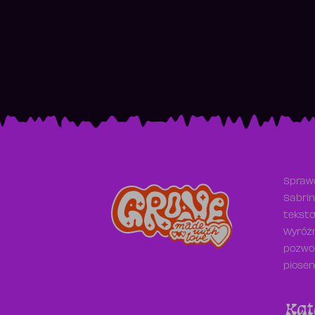
Sprawd
Sabrin
teksto
Wyróżn
pozwol
piosen
Kat