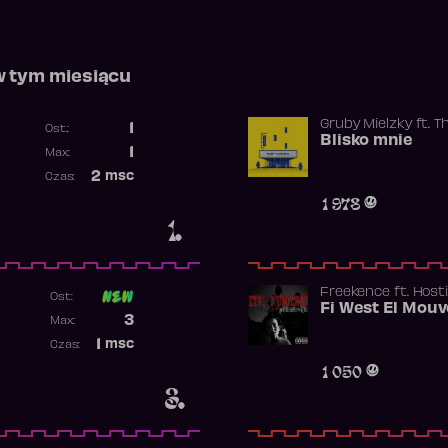
w tym miesiącu
Gruby Mielzky
ft.
T
1
Ost.:
Blisko mnie
Poprzednia pozycja
1
Max:
Najwyższa pozycja
2
msc
Czas:
Obecność w rankingu
1 978
1.
Freekence
ft.
Hosti
Ost:
Poprzednia pozycja
3
Max:
Najwyższa pozycja
1
msc
Czas:
Obecność w rankingu
1 050
3.