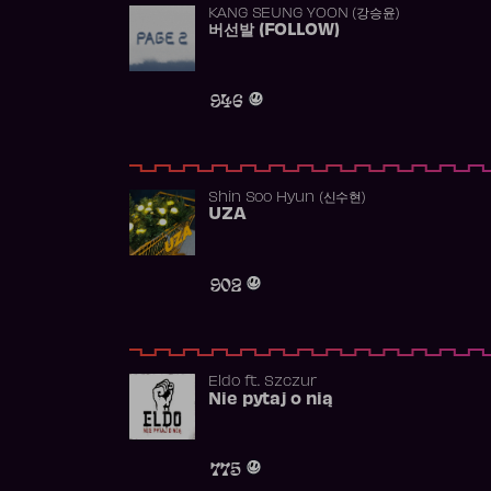
KANG SEUNG YOON (강승윤)
버선발 (FOLLOW)
946
Shin Soo Hyun (신수현)
UZA
902
Eldo
ft.
Szczur
Nie pytaj o nią
775