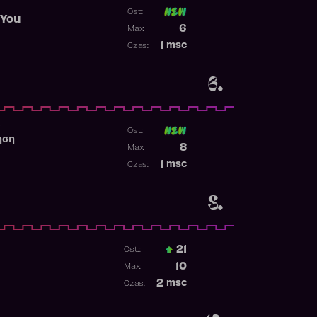
Ost:
 You
Poprzednia pozycja
6
Max:
Najwyższa pozycja
1
msc
Czas:
Obecność w rankingu
6.
r
Ost:
ηση
Poprzednia pozycja
8
Max:
Najwyższa pozycja
1
msc
Czas:
Obecność w rankingu
8.
21
Ost.:
Poprzednia pozycja
10
Max:
Najwyższa pozycja
2
msc
Czas:
Obecność w rankingu