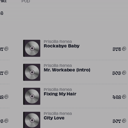
ki:
Pop
49
Priscilla Renea
Rockabye Baby
97
578
Priscilla Renea
Mr. Workabee (intro)
17
503
Priscilla Renea
Fixing My Hair
22
492
Priscilla Renea
City Love
05
507