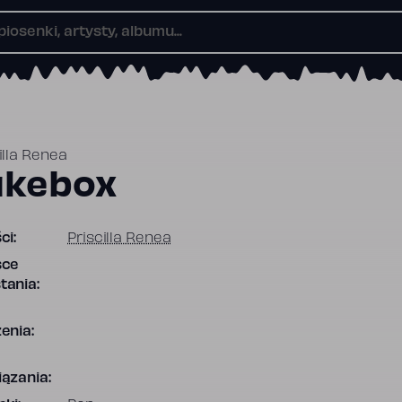
illa Renea
ukebox
ci:
Priscilla Renea
sce
tania:
enia:
ązania: