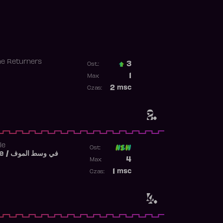
he Returners
3
Ost.:
Poprzednia pozycja
1
Max:
Najwyższa pozycja
2
msc
Czas:
Obecność w rankingu
2.
le
Ost:
Fi West El Mouve / في وسط الموف
Poprzednia pozycja
4
Max:
Najwyższa pozycja
1
msc
Czas:
Obecność w rankingu
4.