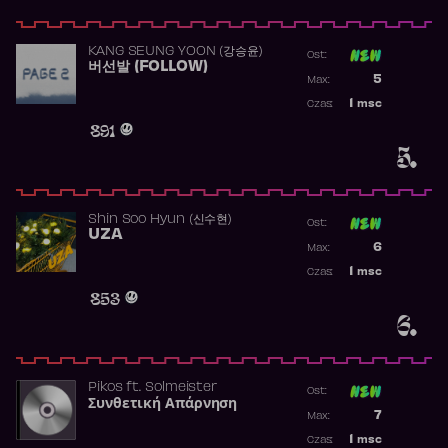
KANG SEUNG YOON (강승윤)
Ost:
버선발 (FOLLOW)
Poprzednia p
5
Max:
Najwyższa p
1
msc
Czas:
Obecność w 
891
5.
Shin Soo Hyun (신수현)
Ost:
UZA
Poprzednia p
6
Max:
Najwyższa p
1
msc
Czas:
Obecność w 
853
6.
Pikos
ft.
Solmeister
Ost:
Συνθετική Απάρνηση
Poprzednia p
7
Max:
Najwyższa p
1
msc
Czas: