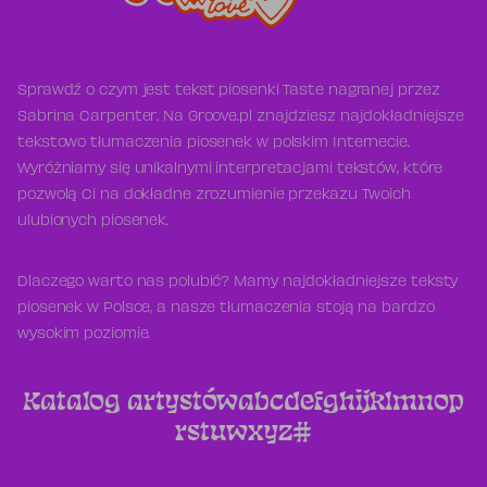
Sprawdź o czym jest tekst piosenki Taste nagranej przez
Sabrina Carpenter. Na Groove.pl znajdziesz najdokładniejsze
tekstowo tłumaczenia piosenek w polskim Internecie.
Wyróżniamy się unikalnymi interpretacjami tekstów, które
pozwolą Ci na dokładne zrozumienie przekazu Twoich
ulubionych piosenek.
Dlaczego warto nas polubić? Mamy najdokładniejsze teksty
piosenek w Polsce, a nasze tłumaczenia stoją na bardzo
wysokim poziomie.
Katalog artystów
a
b
c
d
e
f
g
h
i
j
k
l
m
n
o
p
r
s
t
u
w
x
y
z
#