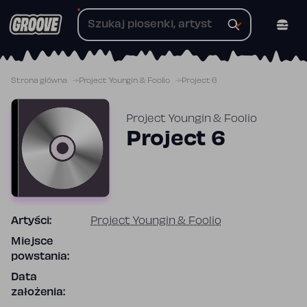
Przejdź
do
treści
Strona główna
Project Youngin & Foolio
Project 6
Project Youngin & Foolio
Project 6
Artyści:
Project Youngin & Foolio
Miejsce
powstania:
Data
założenia: