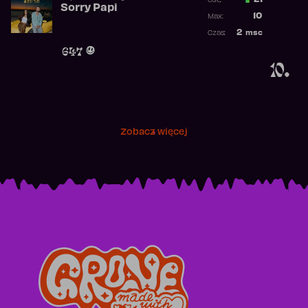
21
Ost.:
Sorry Papi
Poprzednia p
10
Max:
Najwyższa po
2
msc
Czas:
Obecność w r
647
10.
Zobacz więcej