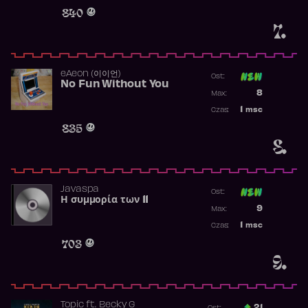
Obecność w 
840
7.
​eAeon (이이언)
Ost:
No Fun Without You
Poprzednia p
8
Max:
Najwyższa p
1
msc
Czas:
Obecność w 
835
8.
Javaspa
Ost:
Η συμμορία των 11
Poprzednia p
9
Max:
Najwyższa p
1
msc
Czas:
Obecność w 
703
9.
Topic
ft.
Becky G