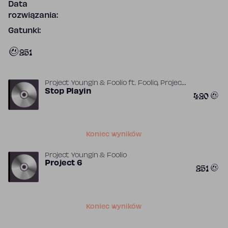
Data
rozwiązania:
Gatunki:
251
,
Project Youngin & Foolio
ft.
Foolio
Project
Youngin
Stop Playin
420
Koniec wyników
Project Youngin & Foolio
Project 6
251
Koniec wyników