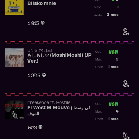
3
Ost.:
Blisko mnie
Poprzednia p
1
Max:
Najwyższa po
2
msc
Czas:
Obecność w r
1 815
2.
UNIS (유니스)
Ost:
もしもし♡ (MoshiMoshi) (JP
Poprzednia p
3
Max:
Ver.)
Najwyższa p
1
msc
Czas:
Obecność w 
1 342
3.
Freekence
ft.
Hostile
Ost:
Fi West El Mouve / في وسط
Poprzednia p
4
Max:
الموف
Najwyższa p
1
msc
Czas:
Obecność w 
903
4.