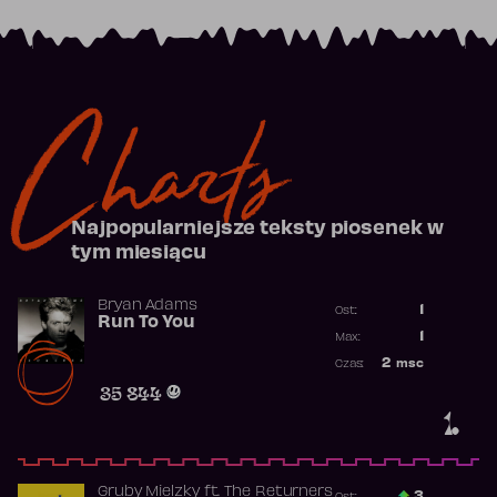
Charts
Najpopularniejsze teksty piosenek w
tym miesiącu
Bryan Adams
1
Ost.:
Run To You
Poprzednia p
1
Max:
Najwyższa po
2
msc
Czas:
Obecność w r
35 844
1.
Gruby Mielzky
ft.
The Returners