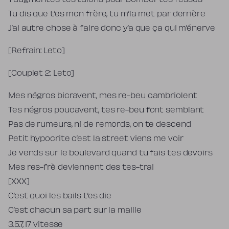
T’augmentes tes talons pour bomber tes fesses
Tu dis que t’es mon frère, tu m’la met par derrière
J’ai autre chose à faire donc y’a que ça qui m’énerve
[Refrain: Leto]
[Couplet 2: Leto]
Mes négros bicravent, mes re-beu cambriolent
Tes négros poucavent, tes re-beu font semblant
Pas de rumeurs, ni de remords, on te descend
Petit hypocrite c’est la street viens me voir
Je vends sur le boulevard quand tu fais tes devoirs
Mes res-frè deviennent des tes-trai
[XXX]
C’est quoi les bails t’es die
C’est chacun sa part sur la maille
3.5.7, 17 vitesse