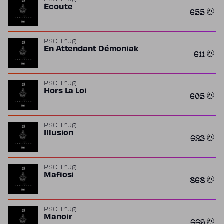
PSO Thug
Écoute
655
PSO Thug
En Attendant Démoniak
611
PSO Thug
Hors La Loi
605
PSO Thug
Illusion
623
PSO Thug
Mafiosi
868
PSO Thug
Manoir
669