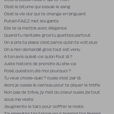
C’est la putain d’adré’ qui té-mon
C’est le bitume qui essuie le sang
C’est la vie dur qui te change en briguant
Putain F.A.2.Z met les gants
Elle te la mettra avec élégance
Quand tu ravitaille gros tu guettes partout
On a pris ta place c’est parce qu’on te voit plus
On a rien demandé gros tout est venu
A ton avis qu’est-ce qu’on fout là ?
Juste histoire de prendre du she-ca
Posé, question, dis moi pourquoi ?
Tu veux chose-quel ? ouais c’est par là
Alors je casse le carreau pour te piquer le trèfle
Non pas de trêve, j’y met du coeur ouais j’ai tout
sous ma veste
J’augmente le taro pour coffrer le reste