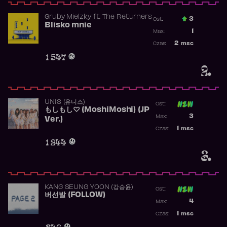
Gruby Mielzky
ft.
The Returners
3
Ost.:
Blisko mnie
Poprzednia p
1
Max:
Najwyższa po
2
msc
Czas:
Obecność w r
1 547
2.
UNIS (유니스)
Ost:
もしもし♡ (MoshiMoshi) (JP
Poprzednia p
3
Max:
Ver.)
Najwyższa p
1
msc
Czas:
Obecność w 
1 244
3.
KANG SEUNG YOON (강승윤)
Ost:
버선발 (FOLLOW)
Poprzednia p
4
Max:
Najwyższa p
1
msc
Czas:
Obecność w 
846