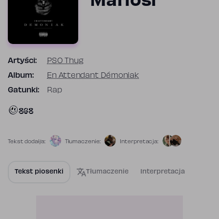
Mafiosi
Artyści:
PSO Thug
Album:
En Attendant Démoniak
Gatunki:
Rap
868
Tekst dodał/a:
Tłumaczenie:
Interpretacja:
Tekst piosenki
Tłumaczenie
Interpretacja