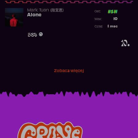
Mark Tuan (段宜恩)
Ost:
Alone
Poprzednia p
10
Max:
Najwyższa p
1
msc
Czas:
Obecność w 
584
10.
Zobacz więcej