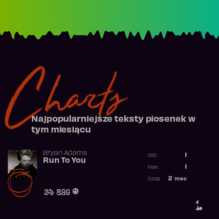
Charts
Najpopularniejsze teksty piosenek w
tym miesiącu
Bryan Adams
1
Ost.:
Run To You
Poprzednia p
1
Max:
Najwyższa po
2
msc
Czas:
Obecność w r
34 826
1.