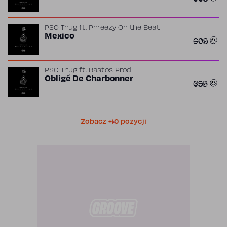
PSO Thug
ft.
Phreezy On the Beat
Mexico
609
PSO Thug
ft.
Bastos Prod
Obligé De Charbonner
695
Zobacz +10 pozycji