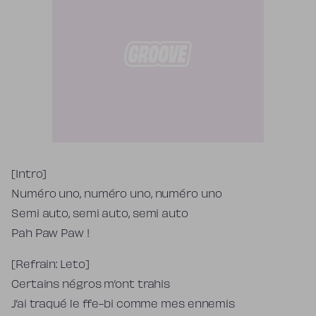
Tekst piosenki
[Intro]
Numéro uno, numéro uno, numéro uno
Semi auto, semi auto, semi auto
Pah Paw Paw !
[Refrain: Leto]
Certains négros m’ont trahis
J’ai traqué le ffe-bi comme mes ennemis