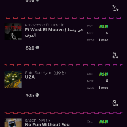
4.
Freekence
ft.
Hostile
Ost:
Fi West El Mouve / في وسط
Poprzednia p
5
Max:
الموف
Najwyższa p
1
msc
Czas:
Obecność w 
842
5.
Shin Soo Hyun (신수현)
Ost:
UZA
Poprzednia p
6
Max:
Najwyższa p
1
msc
Czas:
Obecność w 
805
6.
​eAeon (이이언)
Ost:
No Fun Without You
Poprzednia p