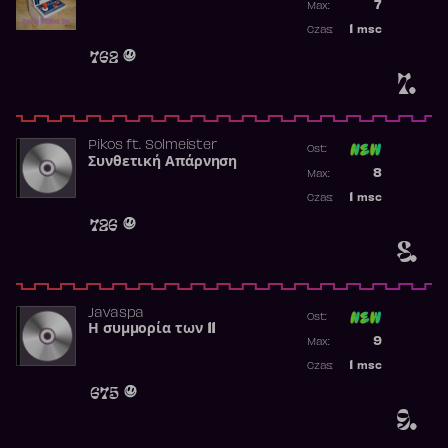
7
Max:
Najwyższa p
1
msc
Czas:
Obecność w 
762
7.
Pikos
ft.
Solmeister
Ost:
Συνθετική Απάρνηση
Poprzednia p
8
Max:
Najwyższa p
1
msc
Czas:
Obecność w 
726
8.
Javaspa
Ost:
Η συμμορία των 11
Poprzednia p
9
Max:
Najwyższa p
1
msc
Czas:
Obecność w 
675
9.