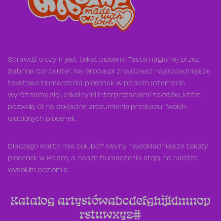
Sprawdź o czym jest tekst piosenki Taste nagranej przez
Sabrina Carpenter. Na Groove.pl znajdziesz najdokładniejsze
tekstowo tłumaczenia piosenek w polskim Internecie.
Wyróżniamy się unikalnymi interpretacjami tekstów, które
pozwolą Ci na dokładne zrozumienie przekazu Twoich
ulubionych piosenek.
Dlaczego warto nas polubić? Mamy najdokładniejsze teksty
piosenek w Polsce, a nasze tłumaczenia stoją na bardzo
wysokim poziomie.
Katalog artystów
a
b
c
d
e
f
g
h
i
j
k
l
m
n
o
p
r
s
t
u
w
x
y
z
#