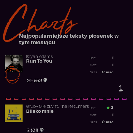
Charts
Najpopularniejsze teksty piosenek w
tym miesiącu
Bryan Adams
1
Ost.:
Run To You
Poprzednia p
1
Max:
Najwyższa po
2
msc
Czas:
Obecność w r
35 923
1.
Gruby Mielzky
ft.
The Returners
3
Ost.:
Blisko mnie
Poprzednia p
1
Max:
Najwyższa po
2
msc
Czas:
Obecność w r
2 108