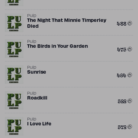
Pulp
The Night That Minnie Timperley
488
Died
Pulp
The Birds in Your Garden
475
Pulp
Sunrise
494
Pulp
Roadkill
522
Pulp
I Love Life
572