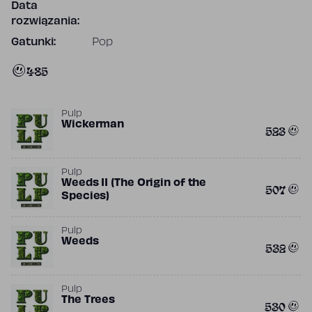
Data
rozwiązania:
Gatunki:
Pop
485
Pulp
Wickerman
523
Pulp
Weeds II (The Origin of the
507
Species)
Pulp
Weeds
532
Pulp
The Trees
530