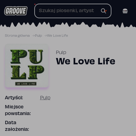
Przejdź
do
treści
Strona główna
Pulp
We Love Life
Pulp
We Love Life
Artyści:
Pulp
Miejsce
powstania:
Data
założenia: