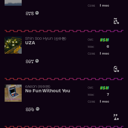
Najwyższa p
1
msc
Czas:
Obecność w 
978
5.
Shin Soo Hyun (신수현)
Ost:
UZA
Poprzednia p
6
Max:
Najwyższa p
1
msc
Czas:
Obecność w 
967
6.
​eAeon (이이언)
Ost:
No Fun Without You
Poprzednia p
7
Max:
Najwyższa p
1
msc
Czas:
Obecność w 
954
7.