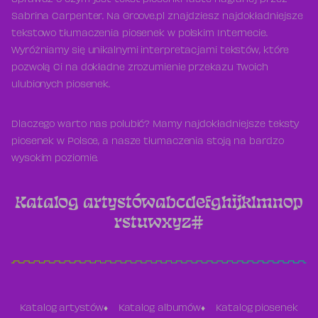
Sprawdź o czym jest tekst piosenki Taste nagranej przez
Sabrina Carpenter. Na Groove.pl znajdziesz najdokładniejsze
tekstowo tłumaczenia piosenek w polskim Internecie.
Wyróżniamy się unikalnymi interpretacjami tekstów, które
pozwolą Ci na dokładne zrozumienie przekazu Twoich
ulubionych piosenek.
Dlaczego warto nas polubić? Mamy najdokładniejsze teksty
piosenek w Polsce, a nasze tłumaczenia stoją na bardzo
wysokim poziomie.
Katalog artystów
a
b
c
d
e
f
g
h
i
j
k
l
m
n
o
p
r
s
t
u
w
x
y
z
#
Katalog artystów
Katalog albumów
Katalog piosenek