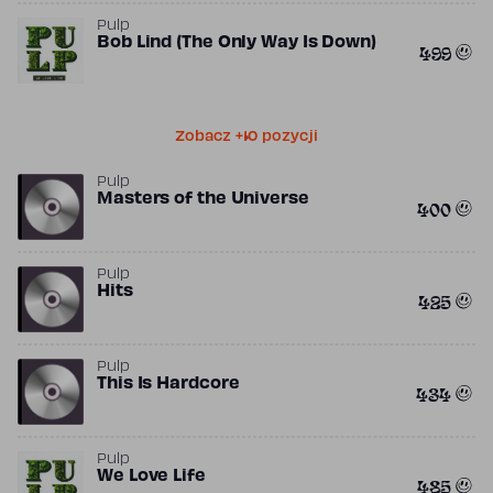
Pulp
Bob Lind (The Only Way Is Down)
499
Zobacz +10 pozycji
Pulp
Masters of the Universe
400
Pulp
Hits
425
Pulp
This Is Hardcore
434
Pulp
We Love Life
485