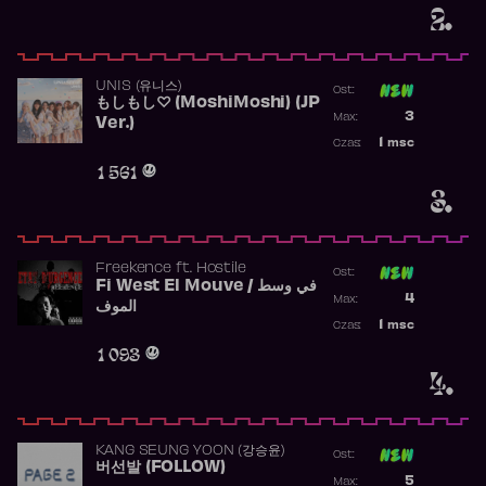
2.
UNIS (유니스)
Ost:
もしもし♡ (MoshiMoshi) (JP
Poprzednia p
3
Max:
Ver.)
Najwyższa p
1
msc
Czas:
Obecność w 
1 561
3.
Freekence
ft.
Hostile
Ost:
Fi West El Mouve / في وسط
Poprzednia p
4
Max:
الموف
Najwyższa p
1
msc
Czas:
Obecność w 
1 093
4.
KANG SEUNG YOON (강승윤)
Ost:
버선발 (FOLLOW)
Poprzednia p
5
Max: