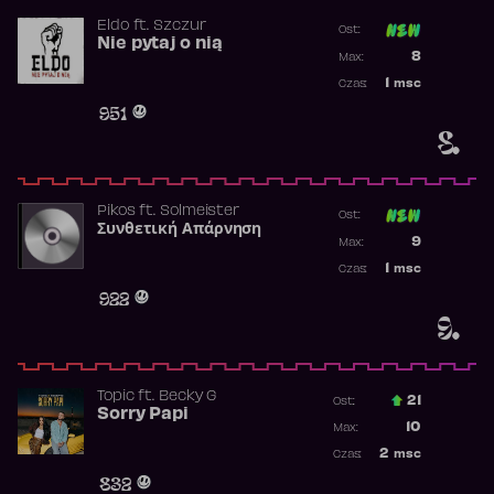
Eldo
ft.
Szczur
Ost:
Nie pytaj o nią
Poprzednia p
8
Max:
Najwyższa p
1
msc
Czas:
Obecność w 
951
8.
Pikos
ft.
Solmeister
Ost:
Συνθετική Απάρνηση
Poprzednia p
9
Max:
Najwyższa p
1
msc
Czas:
Obecność w 
922
9.
Topic
ft.
Becky G
21
Ost.:
Sorry Papi
Poprzednia p
10
Max:
Najwyższa po
2
msc
Czas:
Obecność w r
832