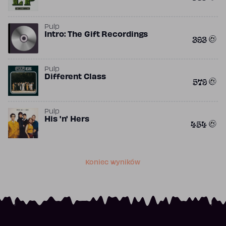
Pulp
Intro: The Gift Recordings
393
Pulp
Different Class
579
Pulp
His 'n' Hers
454
Koniec wyników