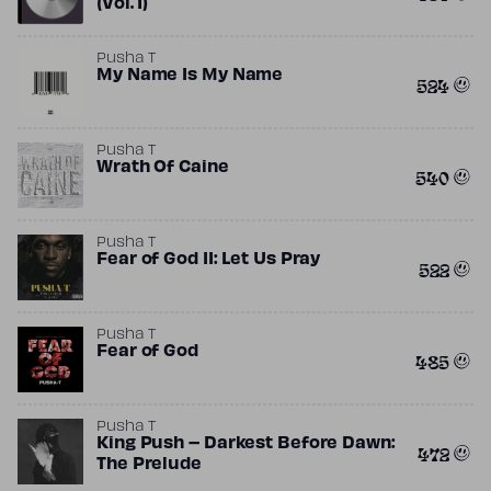
(Vol. 1)
Pusha T
My Name Is My Name
524
Pusha T
Wrath Of Caine
540
Pusha T
Fear of God II: Let Us Pray
522
Pusha T
Fear of God
485
Pusha T
King Push – Darkest Before Dawn:
472
The Prelude