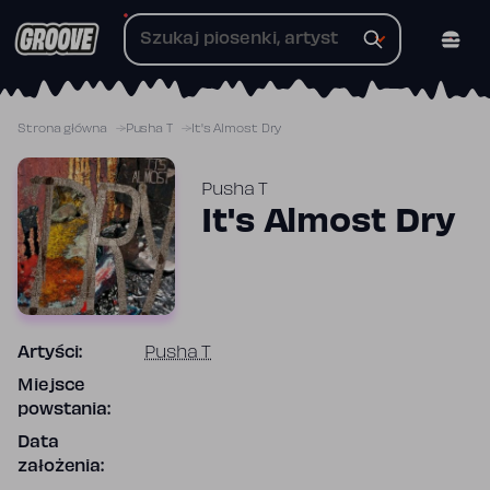
Przejdź
do
treści
Strona główna
Pusha T
It's Almost Dry
Pusha T
It's Almost Dry
Artyści:
Pusha T
Miejsce
powstania:
Data
założenia: