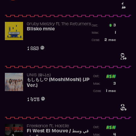
1.
Gruby Mielzky
ft.
The Returners
3
Ost.:
Blisko mnie
Poprzednia p
1
Max:
Najwyższa po
2
msc
Czas:
Obecność w r
1 923
2.
UNIS (유니스)
Ost:
もしもし♡ (MoshiMoshi) (JP
Poprzednia p
3
Max:
Ver.)
Najwyższa p
1
msc
Czas:
Obecność w 
1 478
3.
Freekence
ft.
Hostile
Ost:
Fi West El Mouve / في وسط
Poprzednia p
4
Max: