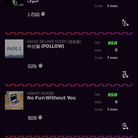
الموف
Najwyższa p
1
msc
Czas:
Obecność w 
1 022
4.
KANG SEUNG YOON (강승윤)
Ost:
버선발 (FOLLOW)
Poprzednia p
5
Max:
Najwyższa p
1
msc
Czas:
Obecność w 
934
5.
​eAeon (이이언)
Ost:
No Fun Without You
Poprzednia p
6
Max:
Najwyższa p
1
msc
Czas:
Obecność w 
898
6.