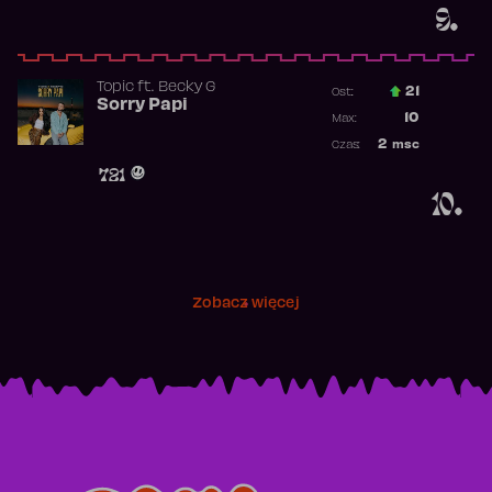
9.
Topic
ft.
Becky G
21
Ost.:
Sorry Papi
Poprzednia p
10
Max:
Najwyższa po
2
msc
Czas:
Obecność w r
721
10.
Zobacz więcej