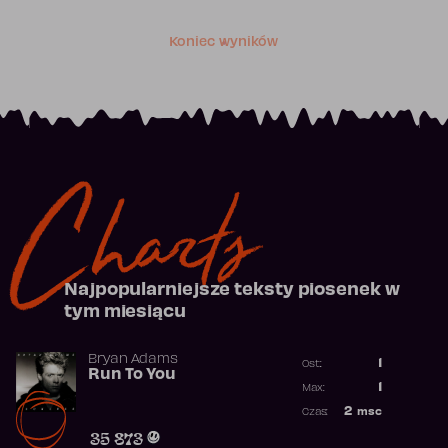
Koniec wyników
Charts
Najpopularniejsze teksty piosenek w
tym miesiącu
Bryan Adams
1
Ost.:
Run To You
Poprzednia p
1
Max:
Najwyższa po
2
msc
Czas:
Obecność w r
35 873