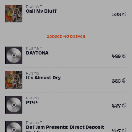
Pusha T
Call My Bluff
532
Zobacz +10 pozycji
Pusha T
DAYTONA
486
Pusha T
It's Almost Dry
386
Pusha T
PT4*
437
Pusha T
Def Jam Presents: Direct Deposit
457