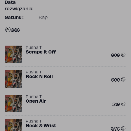
Data
rozwiązania:
Gatunki:
Rap
386
Pusha T
Scrape It Off
606
Pusha T
Rock N Roll
600
Pusha T
Open Air
516
Pusha T
Neck & Wrist
476