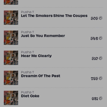
Pusha T
Let The Smokers Shine The Coupes
505
Pusha T
Just So You Remember
548
Pusha T
Hear Me Clearly
510
Pusha T
Dreamin Of The Past
765
Pusha T
Diet Coke
681