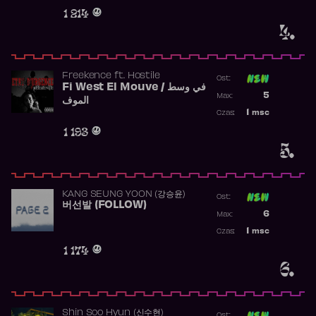
Obecność w 
1 214
4.
Freekence
ft.
Hostile
Ost:
Fi West El Mouve / في وسط
Poprzednia p
5
Max:
الموف
Najwyższa p
1
msc
Czas:
Obecność w 
1 193
5.
KANG SEUNG YOON (강승윤)
Ost:
버선발 (FOLLOW)
Poprzednia p
6
Max:
Najwyższa p
1
msc
Czas:
Obecność w 
1 174
6.
Shin Soo Hyun (신수현)
Ost: