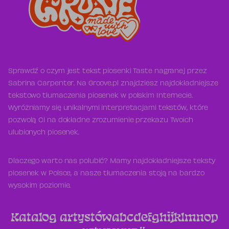
Sprawdź o czym jest tekst piosenki Taste nagranej przez
Sabrina Carpenter. Na Groove.pl znajdziesz najdokładniejsze
tekstowo tłumaczenia piosenek w polskim Internecie.
Wyróżniamy się unikalnymi interpretacjami tekstów, które
pozwolą Ci na dokładne zrozumienie przekazu Twoich
ulubionych piosenek.
Dlaczego warto nas polubić? Mamy najdokładniejsze teksty
piosenek w Polsce, a nasze tłumaczenia stoją na bardzo
wysokim poziomie.
Katalog artystów
a
b
c
d
e
f
g
h
i
j
k
l
m
n
o
p