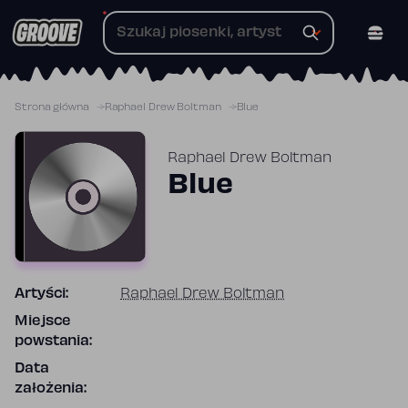
Przejdź
do
treści
Strona główna
Raphael Drew Boltman
Blue
Raphael Drew Boltman
Blue
Artyści:
Raphael Drew Boltman
Miejsce
powstania:
Data
założenia: