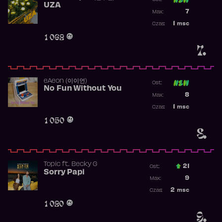
UZA
Poprzednia p
7
Max:
Najwyższa p
1
msc
Czas:
Obecność w 
1 062
7.
​eAeon (이이언)
Ost:
No Fun Without You
Poprzednia p
8
Max:
Najwyższa p
1
msc
Czas:
Obecność w 
1 050
8.
Topic
ft.
Becky G
21
Ost.:
Sorry Papi
Poprzednia p
9
Max:
Najwyższa po
2
msc
Czas:
Obecność w r
1 020
9.