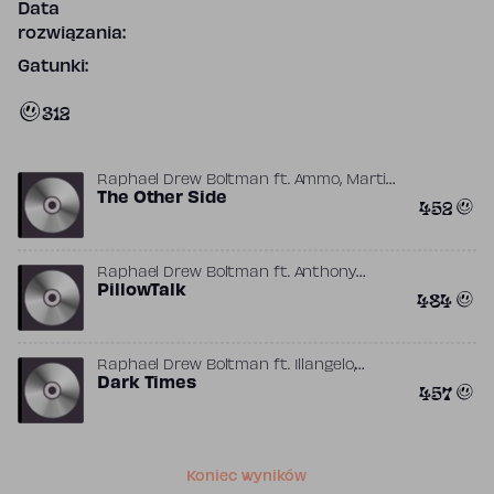
Data
rozwiązania:
Gatunki:
312
,
Raphael Drew Boltman
ft.
Ammo
Martin
Johnson
The Other Side
452
Raphael Drew Boltman
ft.
Anthony
,
,
,
Hannides
PillowTalk
Joe Garrett
Levi Lennox
484
,
Michael Hannides
ZAYN
,
Raphael Drew Boltman
ft.
Illangelo
,
Quenneville
Dark Times
The Weeknd
457
Koniec wyników