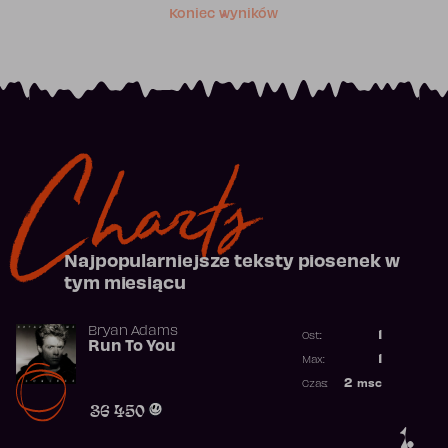
Koniec wyników
Charts
Najpopularniejsze teksty piosenek w
tym miesiącu
Bryan Adams
1
Ost.:
Run To You
Poprzednia p
1
Max:
Najwyższa po
2
msc
Czas:
Obecność w r
36 450
1.