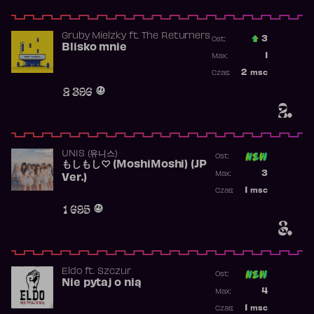
Gruby Mielzky
ft.
The Returners
3
Ost.:
Blisko mnie
Poprzednia p
1
Max:
Najwyższa po
2
msc
Czas:
Obecność w r
2 396
2.
UNIS (유니스)
Ost:
もしもし♡ (MoshiMoshi) (JP
Poprzednia p
3
Max:
Ver.)
Najwyższa p
1
msc
Czas:
Obecność w 
1 695
3.
Eldo
ft.
Szczur
Ost:
Nie pytaj o nią
Poprzednia p
4
Max:
Najwyższa p
1
msc
Czas: