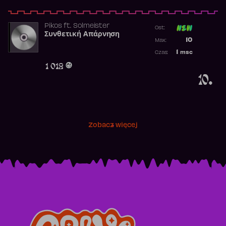
Pikos
ft.
Solmeister
Ost:
Συνθετική Απάρνηση
Poprzednia p
10
Max:
Najwyższa p
1
msc
Czas:
Obecność w 
1 012
10.
Zobacz więcej