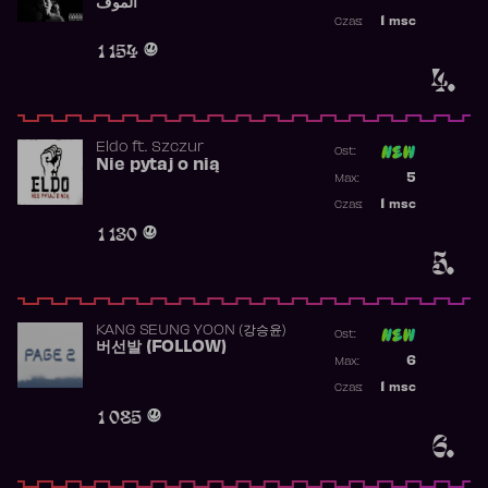
الموف
Najwyższa p
1
msc
Czas:
Obecność w 
1 154
4.
Eldo
ft.
Szczur
Ost:
Nie pytaj o nią
Poprzednia p
5
Max:
Najwyższa p
1
msc
Czas:
Obecność w 
1 130
5.
KANG SEUNG YOON (강승윤)
Ost:
버선발 (FOLLOW)
Poprzednia p
6
Max:
Najwyższa p
1
msc
Czas:
Obecność w 
1 085
6.