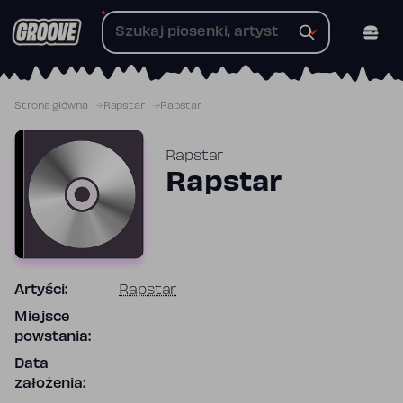
Przejdź
do
treści
Strona główna
Rapstar
Rapstar
Rapstar
Rapstar
Artyści:
Rapstar
Miejsce
powstania:
Data
założenia: