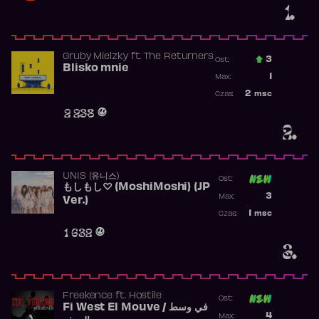
1.
Gruby Mielzky
ft.
The Returners
3
Ost.:
Blisko mnie
Poprzednia p
1
Max:
Najwyższa po
2
msc
Czas:
Obecność w r
2 238
2.
UNIS (유니스)
Ost:
もしもし♡ (MoshiMoshi) (JP
Poprzednia p
3
Max:
Ver.)
Najwyższa p
1
msc
Czas:
Obecność w 
1 632
3.
Freekence
ft.
Hostile
Ost:
Fi West El Mouve / في وسط
Poprzednia p
4
Max: