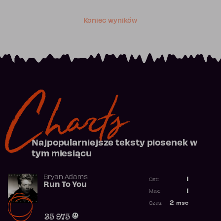
Koniec wyników
Charts
Najpopularniejsze teksty piosenek w
tym miesiącu
Bryan Adams
1
Ost.:
Run To You
Poprzednia p
1
Max:
Najwyższa po
2
msc
Czas:
Obecność w r
35 975