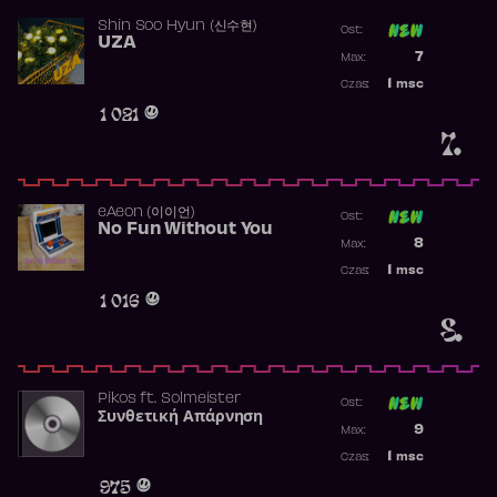
Shin Soo Hyun (신수현)
Ost:
UZA
Poprzednia p
7
Max:
Najwyższa p
1
msc
Czas:
Obecność w 
1 021
7.
​eAeon (이이언)
Ost:
No Fun Without You
Poprzednia p
8
Max:
Najwyższa p
1
msc
Czas:
Obecność w 
1 016
8.
Pikos
ft.
Solmeister
Ost:
Συνθετική Απάρνηση
Poprzednia p
9
Max:
Najwyższa p
1
msc
Czas:
Obecność w 
975