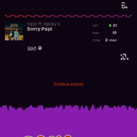
9.
Topic
ft.
Becky G
21
Ost.:
Sorry Papi
Poprzednia p
10
Max:
Najwyższa po
2
msc
Czas:
Obecność w r
950
10.
Zobacz więcej