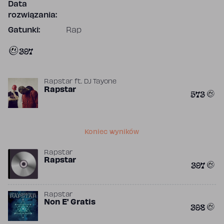
Data
rozwiązania:
Gatunki:
Rap
397
Rapstar
ft.
DJ Tayone
Rapstar
573
Koniec wyników
Rapstar
Rapstar
397
Rapstar
Non E' Gratis
398