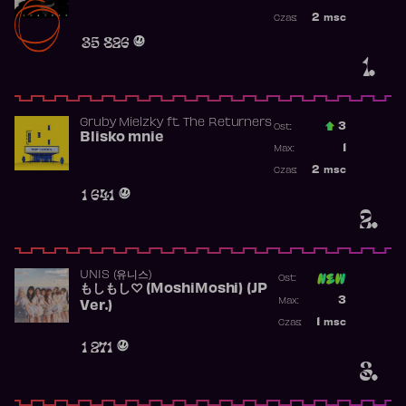
Najwyższa po
2
msc
Czas:
Obecność w r
35 826
1.
Gruby Mielzky
ft.
The Returners
3
Ost.:
Blisko mnie
Poprzednia p
1
Max:
Najwyższa po
2
msc
Czas:
Obecność w r
1 641
2.
UNIS (유니스)
Ost:
もしもし♡ (MoshiMoshi) (JP
Poprzednia p
3
Max:
Ver.)
Najwyższa p
1
msc
Czas:
Obecność w 
1 271
3.