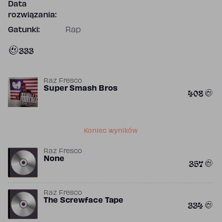
Data
rozwiązania:
Gatunki:
Rap
333
Raz Fresco
Super Smash Bros
408
Koniec wyników
Raz Fresco
None
357
Raz Fresco
The Screwface Tape
334