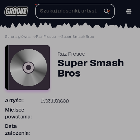
Przejdź
do
treści
Strona główna
Raz Fresco
Super Smash Bros
Raz Fresco
Super Smash
Bros
Artyści:
Raz Fresco
Miejsce
powstania:
Data
założenia: