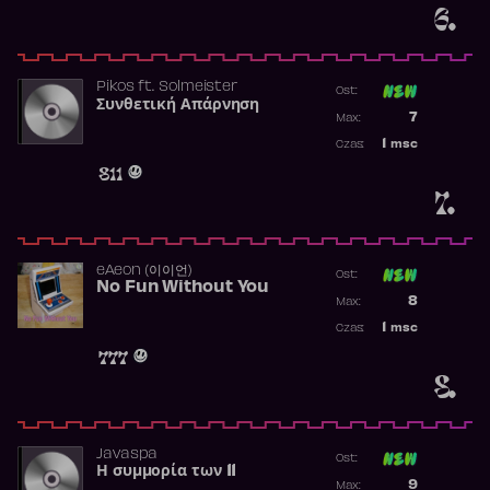
6.
Pikos
ft.
Solmeister
Ost:
Συνθετική Απάρνηση
Poprzednia p
7
Max:
Najwyższa p
1
msc
Czas:
Obecność w 
811
7.
​eAeon (이이언)
Ost:
No Fun Without You
Poprzednia p
8
Max:
Najwyższa p
1
msc
Czas:
Obecność w 
777
8.
Javaspa
Ost:
Η συμμορία των 11
Poprzednia p
9
Max: