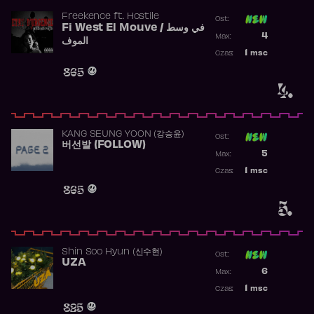
Freekence
ft.
Hostile
Ost:
Fi West El Mouve / في وسط
Poprzednia p
4
Max:
الموف
Najwyższa p
1
msc
Czas:
Obecność w 
865
4.
KANG SEUNG YOON (강승윤)
Ost:
버선발 (FOLLOW)
Poprzednia p
5
Max:
Najwyższa p
1
msc
Czas:
Obecność w 
865
5.
Shin Soo Hyun (신수현)
Ost:
UZA
Poprzednia p
6
Max:
Najwyższa p
1
msc
Czas:
Obecność w 
825