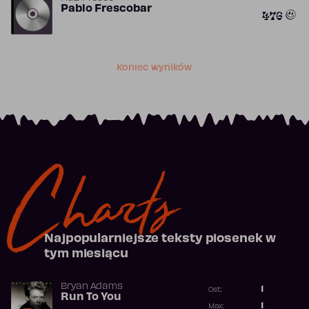
Pablo Frescobar
476
Koniec wyników
Charts
Najpopularniejsze teksty piosenek w
tym miesiącu
Bryan Adams
1
Ost.:
Run To You
Poprzednia p
1
Max: