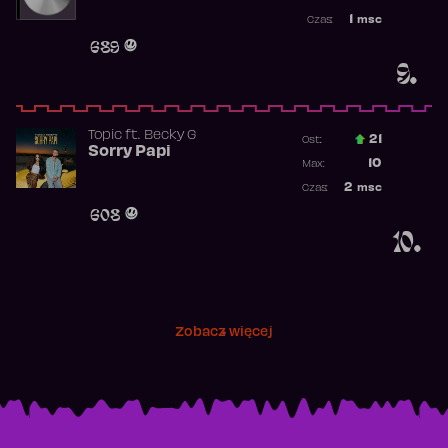
Najwyższa p
1
msc
Czas:
Obecność w 
689
9.
Topic
ft.
Becky G
21
Ost.:
Sorry Papi
Poprzednia p
10
Max:
Najwyższa po
2
msc
Czas:
Obecność w r
608
10.
Zobacz więcej