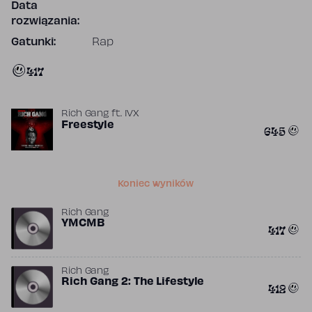
Data
rozwiązania:
Gatunki:
Rap
417
Rich Gang
ft.
IVX
Freestyle
645
Koniec wyników
Rich Gang
YMCMB
417
Rich Gang
Rich Gang 2: The Lifestyle
412