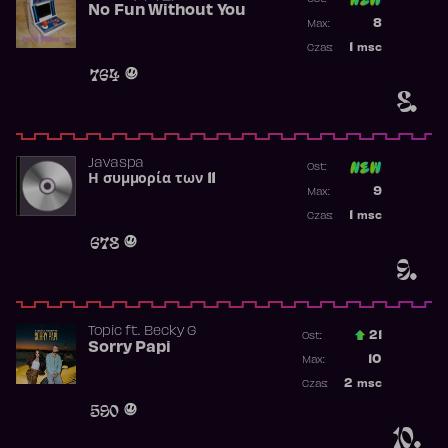
No Fun Without You
Poprzednia p
8
Max:
Najwyższa p
1
msc
Czas:
Obecność w 
764
8.
Javaspa
Ost:
Η συμμορία των 11
Poprzednia p
9
Max:
Najwyższa p
1
msc
Czas:
Obecność w 
678
9.
Topic
ft.
Becky G
21
Ost.:
Sorry Papi
Poprzednia p
10
Max:
Najwyższa po
2
msc
Czas:
Obecność w r
590
10.