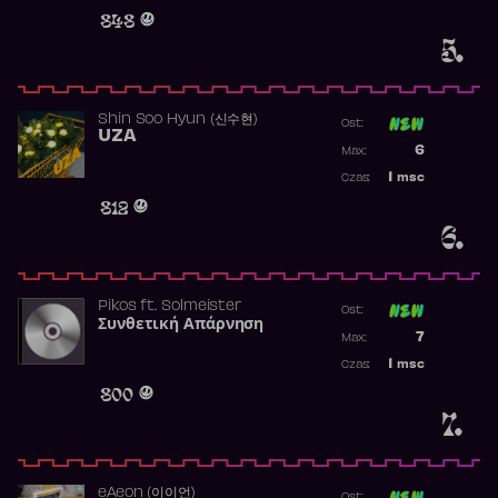
Obecność w 
848
5.
Shin Soo Hyun (신수현)
Ost:
UZA
Poprzednia p
6
Max:
Najwyższa p
1
msc
Czas:
Obecność w 
812
6.
Pikos
ft.
Solmeister
Ost:
Συνθετική Απάρνηση
Poprzednia p
7
Max:
Najwyższa p
1
msc
Czas:
Obecność w 
800
7.
​eAeon (이이언)
Ost: