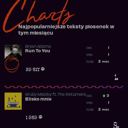
Charts
Najpopularniejsze teksty piosenek w
tym miesiącu
Bryan Adams
1
Ost.:
Run To You
Poprzednia p
1
Max:
Najwyższa po
2
msc
Czas:
Obecność w r
35 817
1.
Gruby Mielzky
ft.
The Returners
3
Ost.:
Blisko mnie
Poprzednia p
1
Max:
Najwyższa po
2
msc
Czas:
Obecność w r
1 585
2.