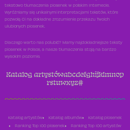
tekstowo tłumaczenia piosenek w polskim Internecie.
Wyróżniamy się unikalnymi interpretacjami tekstów, które
pozwolą Ci na dokładne zrozumienie przekazu Twoich
ulubionych piosenek.
Dlaczego warto nas polubić? Mamy najdokładniejsze teksty
piosenek w Polsce, a nasze tłumaczenia stoją na bardzo
wysokim poziomie.
Katalog artystów
a
b
c
d
e
f
g
h
i
j
k
l
m
n
o
p
r
s
t
u
w
x
y
z
#
Katalog artystów
Katalog albumów
Katalog piosenek
Ranking Top 100 piosenek
Ranking Top 100 artystów