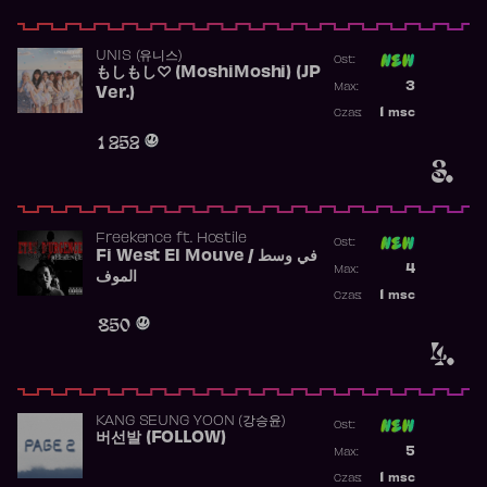
UNIS (유니스)
Ost:
もしもし♡ (MoshiMoshi) (JP
Poprzednia p
3
Max:
Ver.)
Najwyższa p
1
msc
Czas:
Obecność w 
1 252
3.
Freekence
ft.
Hostile
Ost:
Fi West El Mouve / في وسط
Poprzednia p
4
Max:
الموف
Najwyższa p
1
msc
Czas:
Obecność w 
850
4.
KANG SEUNG YOON (강승윤)
Ost:
버선발 (FOLLOW)
Poprzednia p
5
Max:
Najwyższa p
1
msc
Czas: