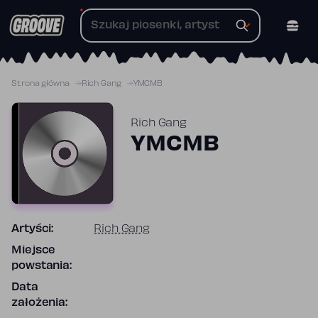
Przejdź
do
treści
Strona główna
Rich Gang
YMCMB
Rich Gang
YMCMB
Artyści:
Rich Gang
Miejsce
powstania:
Data
założenia: