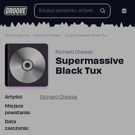
Przejdź
do
treści
Strona główna
Richard Cheese
Supermassive Black Tux
Richard Cheese
Supermassive
Black Tux
Artyści:
Richard Cheese
Miejsce
powstania:
Data
założenia: