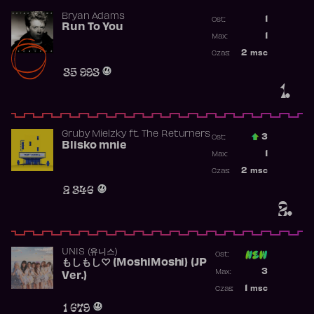
Bryan Adams
1
Ost.:
Run To You
Poprzednia p
1
Max:
Najwyższa po
2
msc
Czas:
Obecność w r
35 993
1.
Gruby Mielzky
ft.
The Returners
3
Ost.:
Blisko mnie
Poprzednia p
1
Max:
Najwyższa po
2
msc
Czas:
Obecność w r
2 346
2.
UNIS (유니스)
Ost:
もしもし♡ (MoshiMoshi) (JP
Poprzednia p
3
Max:
Ver.)
Najwyższa p
1
msc
Czas:
Obecność w 
1 679