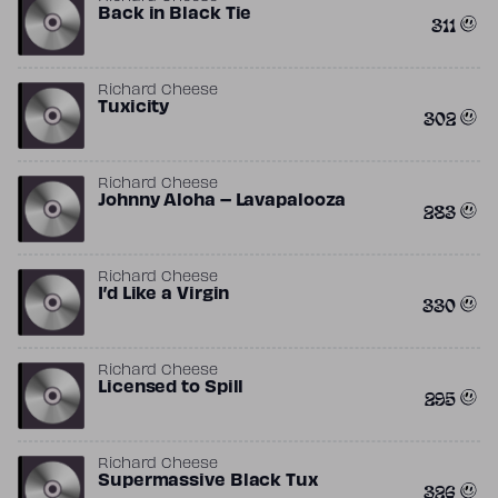
Back in Black Tie
311
Richard Cheese
Tuxicity
302
Richard Cheese
Johnny Aloha – Lavapalooza
283
Richard Cheese
I’d Like a Virgin
330
Richard Cheese
Licensed to Spill
295
Richard Cheese
Supermassive Black Tux
326