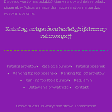
Dlaczego warto nas polubić? Mamy najdokładniejsze teksty
piosenek w Polsce, a nasze tłumaczenia stoją na bardzo
wysokim poziomie.
Katalog artystów
a
b
c
d
e
f
g
h
i
j
k
l
m
n
o
p
r
s
t
u
w
x
y
z
#
Katalog artystów
Katalog albumów
Katalog piosenek
Ranking Top 100 piosenek
Ranking Top 100 artystów
Ranking Top 100 albumów
Regulamin
Ustawienia prywatności
Kontakt
Groove.pl 2026 © Wszystkie prawa zastrzeżone