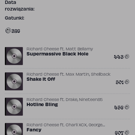
Data
rozwiązania:
Gatunki:
326
Richard Cheese
ft.
Matt Bellamy
Supermassive Black Hole
443
,
Richard Cheese
ft.
Max Martin
Shellback
Shake It Off
501
,
Richard Cheese
ft.
Drake
Nineteen85
Hotline Bling
456
,
Richard Cheese
ft.
Charli XCX
George
,
,
,
Astasio
Fancy
Iggy Azalea
Jason Pebworth
Jon
607
,
Shave
Kurtis McKenzie