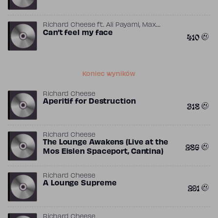
,
Richard Cheese
ft.
Ali Payami
Max
,
,
,
Martin
Can’t feel my face
Peter Svensson
Savan Kotecha
410
The Weeknd
Koniec wyników
Richard Cheese
Aperitif for Destruction
318
Richard Cheese
The Lounge Awakens (Live at the
286
Mos Eislen Spaceport, Cantina)
Richard Cheese
A Lounge Supreme
291
Richard Cheese