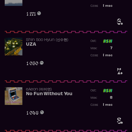
Najwyższa p
1
msc
Czas:
Obecność w 
1 171
6.
Shin Soo Hyun (신수현)
Ost:
UZA
Poprzednia p
7
Max:
Najwyższa p
1
msc
Czas:
Obecność w 
1 050
7.
​eAeon (이이언)
Ost:
No Fun Without You
Poprzednia p
8
Max:
Najwyższa p
1
msc
Czas:
Obecność w 
1 046
8.