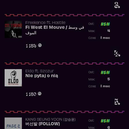
3.
Freekence
ft.
Hostile
Ost:
Fi West El Mouve / في وسط
Poprzednia p
4
Max:
الموف
Najwyższa p
1
msc
Czas:
Obecność w 
1 184
4.
Eldo
ft.
Szczur
Ost:
Nie pytaj o nią
Poprzednia p
5
Max:
Najwyższa p
1
msc
Czas:
Obecność w 
1 180
5.
KANG SEUNG YOON (강승윤)
Ost:
버선발 (FOLLOW)
Poprzednia p
6
Max: