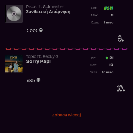
Pikos
ft.
Solmeister
Ost:
Συνθετική Απάρνηση
Poprzednia p
9
Max:
Najwyższa p
1
msc
Czas:
Obecność w 
1 001
9.
Topic
ft.
Becky G
21
Ost.:
Sorry Papi
Poprzednia p
10
Max:
Najwyższa po
2
msc
Czas:
Obecność w r
995
10.
Zobacz więcej