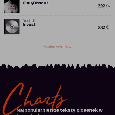
Clair/Obscur
320
Rochdi
Invest
220
Koniec wyników
Charts
Najpopularniejsze teksty piosenek w