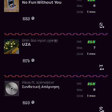
No Fun Without You
Poprzednia p
6
Max:
Najwyższa p
1
msc
Czas:
Obecność w 
883
6.
Shin Soo Hyun (신수현)
Ost:
UZA
Poprzednia p
7
Max:
Najwyższa p
1
msc
Czas:
Obecność w 
874
7.
Pikos
ft.
Solmeister
Ost:
Συνθετική Απάρνηση
Poprzednia p
8
Max:
Najwyższa p
1
msc
Czas:
Obecność w 
865
8.