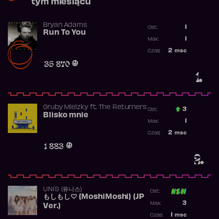
tym miesiącu
Bryan Adams
1
Ost.:
Run To You
Poprzednia p
1
Max:
Najwyższa po
2
msc
Czas:
Obecność w r
35 870
1.
Gruby Mielzky
ft.
The Returners
3
Ost.:
Blisko mnie
Poprzednia p
1
Max:
Najwyższa po
2
msc
Czas:
Obecność w r
1 883
2.
UNIS (유니스)
Ost:
もしもし♡ (MoshiMoshi) (JP
Poprzednia p
3
Max:
Ver.)
Najwyższa p
1
msc
Czas: