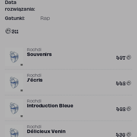
Data
rozwiązania:
Gatunki:
Rap
311
Rochdi
Souvenirs
467
Rochdi
J'écris
442
Rochdi
Introduction Bleue
462
Rochdi
Délicieux Venin
436