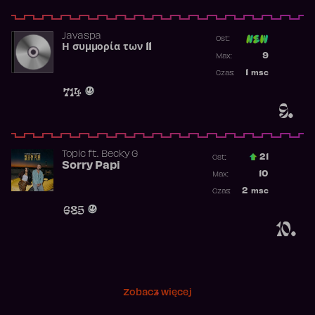
Javaspa
Ost:
Η συμμορία των 11
Poprzednia p
9
Max:
Najwyższa p
1
msc
Czas:
Obecność w 
714
9.
Topic
ft.
Becky G
21
Ost.:
Sorry Papi
Poprzednia p
10
Max:
Najwyższa po
2
msc
Czas:
Obecność w r
685
10.
Zobacz więcej