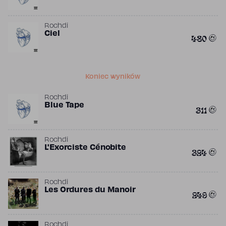
Rochdi
Ciel
480
Koniec wyników
Rochdi
Blue Tape
311
Rochdi
L'Exorciste Cénobite
324
Rochdi
Les Ordures du Manoir
249
Rochdi