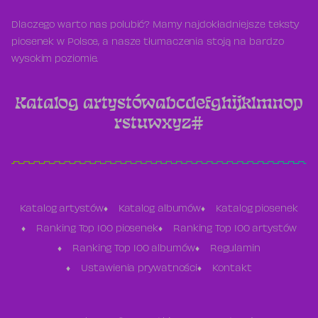
Dlaczego warto nas polubić? Mamy najdokładniejsze teksty
piosenek w Polsce, a nasze tłumaczenia stoją na bardzo
wysokim poziomie.
Katalog artystów
a
b
c
d
e
f
g
h
i
j
k
l
m
n
o
p
r
s
t
u
w
x
y
z
#
Katalog artystów
Katalog albumów
Katalog piosenek
Ranking Top 100 piosenek
Ranking Top 100 artystów
Ranking Top 100 albumów
Regulamin
Ustawienia prywatności
Kontakt