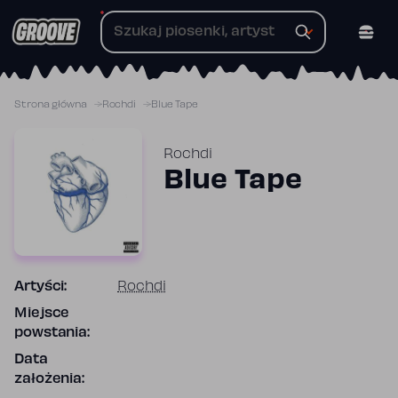
Przejdź
do
treści
Strona główna
Rochdi
Blue Tape
Rochdi
Blue Tape
Artyści:
Rochdi
Miejsce
powstania:
Data
założenia: