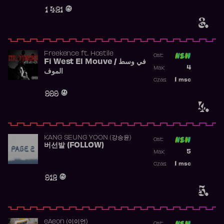
Obecność w 
1 421
3.
Freekence
ft.
Hostile
Ost:
Fi West El Mouve / في وسط
Poprzednia p
4
Max:
الموف
Najwyższa p
1
msc
Czas:
Obecność w 
999
4.
KANG SEUNG YOON (강승윤)
Ost:
버선발 (FOLLOW)
Poprzednia p
5
Max:
Najwyższa p
1
msc
Czas:
Obecność w 
912
5.
​eAeon (이이언)
Ost: