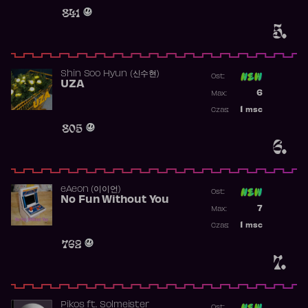
Obecność w 
841
5.
Shin Soo Hyun (신수현)
Ost:
UZA
Poprzednia p
6
Max:
Najwyższa p
1
msc
Czas:
Obecność w 
805
6.
​eAeon (이이언)
Ost:
No Fun Without You
Poprzednia p
7
Max:
Najwyższa p
1
msc
Czas:
Obecność w 
762
7.
Pikos
ft.
Solmeister
Ost: