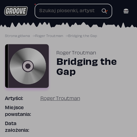
Przejdź
do
treści
Strona główna
Roger Troutman
Bridging the Gap
Roger Troutman
Bridging the
Gap
Artyści:
Roger Troutman
Miejsce
powstania:
Data
założenia: