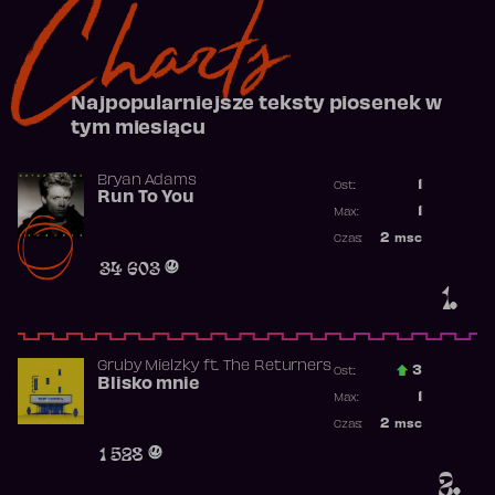
Charts
Najpopularniejsze teksty piosenek w
tym miesiącu
Bryan Adams
1
Ost.:
Run To You
Poprzednia p
1
Max:
Najwyższa po
2
msc
Czas:
Obecność w r
34 603
1.
Gruby Mielzky
ft.
The Returners
3
Ost.:
Blisko mnie
Poprzednia p
1
Max:
Najwyższa po
2
msc
Czas:
Obecność w r
1 528
2.