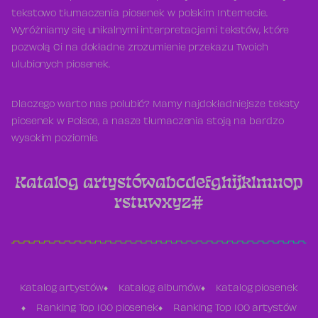
tekstowo tłumaczenia piosenek w polskim Internecie.
Wyróżniamy się unikalnymi interpretacjami tekstów, które
pozwolą Ci na dokładne zrozumienie przekazu Twoich
ulubionych piosenek.
Dlaczego warto nas polubić? Mamy najdokładniejsze teksty
piosenek w Polsce, a nasze tłumaczenia stoją na bardzo
wysokim poziomie.
Katalog artystów
a
b
c
d
e
f
g
h
i
j
k
l
m
n
o
p
r
s
t
u
w
x
y
z
#
Katalog artystów
Katalog albumów
Katalog piosenek
Ranking Top 100 piosenek
Ranking Top 100 artystów