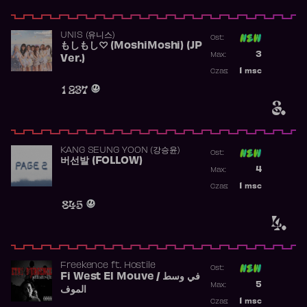
UNIS (유니스)
Ost:
もしもし♡ (MoshiMoshi) (JP
Poprzednia p
3
Max:
Ver.)
Najwyższa p
1
msc
Czas:
Obecność w 
1 237
3.
KANG SEUNG YOON (강승윤)
Ost:
버선발 (FOLLOW)
Poprzednia p
4
Max:
Najwyższa p
1
msc
Czas:
Obecność w 
845
4.
Freekence
ft.
Hostile
Ost:
Fi West El Mouve / في وسط
Poprzednia p
5
Max:
الموف
Najwyższa p
1
msc
Czas: