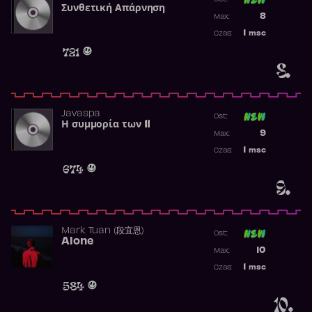
Συνθετική Απάρνηση
Poprzednia p
8
Max:
Najwyższa p
1
msc
Czas:
Obecność w 
721
8.
Javaspa
Ost:
Η συμμορία των 11
Poprzednia p
9
Max:
Najwyższa p
1
msc
Czas:
Obecność w 
674
9.
Mark Tuan (段宜恩)
Ost:
Alone
Poprzednia p
10
Max:
Najwyższa p
1
msc
Czas:
Obecność w 
584
10.